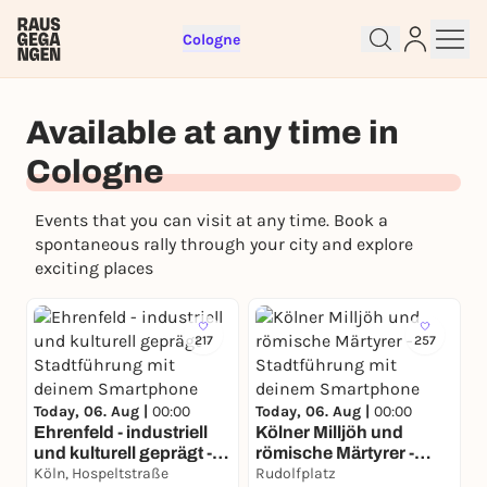
Cologne
Available at any time in
Cologne
Events that you can visit at any time. Book a
spontaneous rally through your city and explore
Sign up for free and get started
exciting places
right away
To like events, follow pages, or participate in
lotteries, you need a free Rausgegangen account.
217
257
REGISTER FOR FREE NOW
You already have an account?
Log in now
Today, 06. Aug |
00:00
Today, 06. Aug |
00:00
Ehrenfeld - industriell
Kölner Milljöh und
und kulturell geprägt -
römische Märtyrer -
Stadtführung mit
Köln, Hospeltstraße
Stadtführung mit
Rudolfplatz