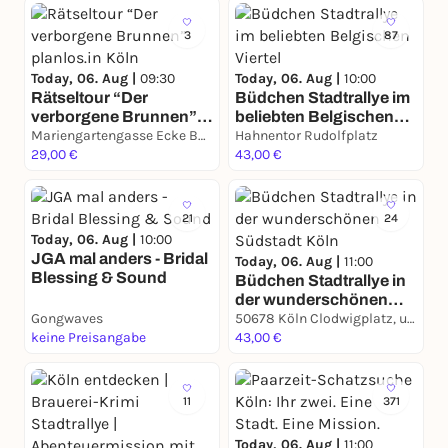
3
87
Today, 06. Aug |
09:30
Today, 06. Aug |
10:00
Rätseltour “Der
Büdchen Stadtrallye im
verborgene Brunnen”
beliebten Belgischen
planlos.in Köln
Mariengartengasse Ecke Burgmauer
Viertel
Hahnentor Rudolfplatz
29,00 €
43,00 €
21
24
Today, 06. Aug |
10:00
JGA mal anders - Bridal
Today, 06. Aug |
11:00
Blessing & Sound
Büdchen Stadtrallye in
der wunderschönen
Gongwaves
Südstadt Köln
50678 Köln Clodwigplatz, unter der Severinstorburg
keine Preisangabe
43,00 €
11
371
Today, 06. Aug |
11:00