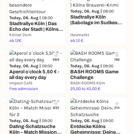
Today, 06. Aug |
08:00
Stadtrallye Köln
Today, 06. Aug |
08:00
|Sabotage im Sudkessel
Stadtrallye Köln | Das
| Kölns Brauerei-Krimi
Echo der Stadt | Kölns
besondere
Kölner Dom
Heumarkt
Geschichtentour
ab 12€
ab 12 €
689
196
Today, 06. Aug |
09:00
Today, 06. Aug |
09:00
Aperol o´clock 5,50 € -
BASH ROOMS Game
all day every day
Challenge
Impact Café
BASH ROOMS Köln
Free admission
25,00 to 45,00 €
635
214
Today, 06. Aug |
09:00
Today, 06. Aug |
09:00
Dating-Schatzsuche
Entdecke Kölns
Köln – Match Mission
Geheimnisse: Deine