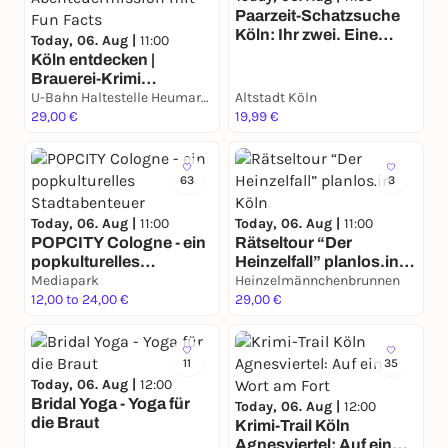
Paarzeit-Schatzsuche
Köln: Ihr zwei. Eine
Today, 06. Aug |
11:00
Stadt. Eine Mission.
Köln entdecken |
Brauerei-Krimi
Stadtrallye |
U-Bahn Haltestelle Heumarkt
Altstadt Köln
Abenteuermission mit
29,00 €
19,99 €
Fun Facts
63
3
Today, 06. Aug |
11:00
Today, 06. Aug |
11:00
POPCITY Cologne - ein
Rätseltour “Der
popkulturelles
Heinzelfall” planlos.in
Stadtabenteuer
Mediapark
Köln
Heinzelmännchenbrunnen
12,00 to 24,00 €
29,00 €
11
35
Today, 06. Aug |
12:00
Bridal Yoga - Yoga für
Today, 06. Aug |
12:00
die Braut
Krimi-Trail Köln
Agnesviertel: Auf ein