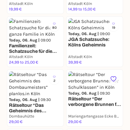
für 2
Altstadt Köln
Schatzsuche
Altstadt Köln
19,99 €
14,99 to 15,00 €
80
19
Today, 06. Aug |
09:00
JGA Schatzsuche:
Today, 06. Aug |
09:00
Kölns Geheimnis
Familienzeit:
Schatzsuche für die
ganze Familie in Köln
Altstadt Köln
Altstadt Köln
24,99 to 25,00 €
39,99 €
2
Today, 06. Aug |
09:30
Rätseltour “Der
Today, 06. Aug |
09:30
verborgene Brunnen für
Rätseltour “Das
Schulklassen” in Köln
Geheimnis des
Dombaumeisters”
Dombauhütte
Mariengartengasse Ecke Burgmauer
planlos.in Köln
29,00 €
29,00 €