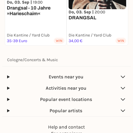
Do, 03. Sep |
19:00
F
Drangsal - 10 Jahre
Do, 03. Sep |
20:00
»Harieschaim«
DRANGSAL
Die Kantine / Yard Club
Die Kantine / Yard Club
D
35-39 Euro
34,00 €
2
WIN
WIN
Cologne
/
Concerts & Music
Events near you
Activities near you
Popular event locations
Popular artists
Help and contact