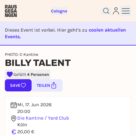
Cologne
Dieses Event ist vorbei. Hier geht’s zu
coolen aktuellen
Events.
EVENT IST BEENDET
PHOTO: © Kantine
Sign up for free and get started
BILLY TALENT
right away
To like events, follow pages, or participate in
Gefällt
4 Personen
lotteries, you need a free Rausgegangen account.
SAVE
TEILEN
REGISTER FOR FREE NOW
You already have an account?
Log in now
Mi, 17. Jun 2026
20:00
Die Kantine / Yard Club
Köln
€
20,00 €