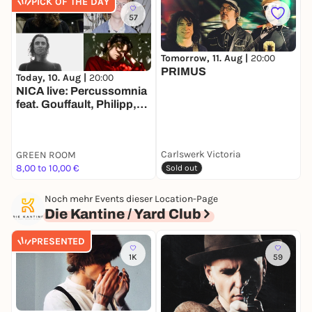
Shows geht es für Billy Talent nicht in eine Pause,
PICK OF THE DAY
sondern direkt wieder ins Studio, um weiter an
57
einem neuen Album zu arbeiten. -
Tomorrow, 11. Aug |
20:00
PRIMUS
Today, 10. Aug |
20:00
T
NICA live: Percussomnia
feat. Gouffault, Philipp,
S
Preisaitė, Wittbrodt
Carlswerk Victoria
GREEN ROOM
a
8,00 to 10,00 €
6
Sold out
Noch mehr Events dieser Location-Page
Die Kantine / Yard Club
PRESENTED
1K
59