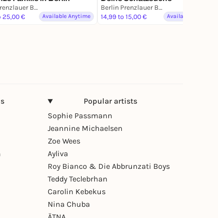
Berlin Prenzlauer Berg
Berlin Prenzlauer Berg
o 25,00 €
Available Anytime
14,99 to 15,00 €
Available Anytime
ns
Popular artists
Sophie Passmann
Jeannine Michaelsen
Zoe Wees
n
Ayliva
Roy Bianco & Die Abbrunzati Boys
Teddy Teclebrhan
Carolin Kebekus
Nina Chuba
ÄTNA