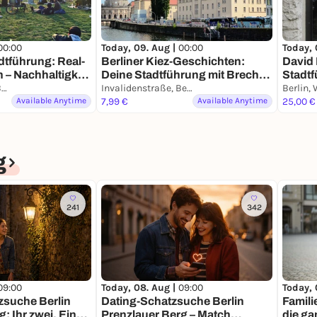
 – 39,99 €
00:00
Today, 09. Aug |
00:00
Today, 
dtführung: Real-
Berliner Kiez-Geschichten:
David 
n – Nachhaltigkeit
Deine Stadtführung mit Brecht
Stadtf
Karl-Marx-Platz, Berlin
& Biermann
Invalidenstraße, Berlin
Smart
Available Anytime
7,99 €
Available Anytime
25,00 €
g
241
342
09:00
Today, 08. Aug |
09:00
Today, 
zsuche Berlin
Dating-Schatzsuche Berlin
Famili
: Ihr zwei. Eine
Prenzlauer Berg – Match
die ga