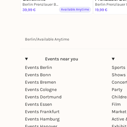
Berlin Prenzlauer Berg
Stadt. Eine Mis
39,99 €
Available Anytime
19,99 €
Berlin
/
Available Anytime
Events near you
Events Berlin
Sports
Events Bonn
Shows 
Events Bremen
Concer
Events Cologne
Party
Events Dortmund
Childr
Events Essen
Film
Events Frankfurt
Market
Events Hamburg
Active 
Events Hanover
Exhibit