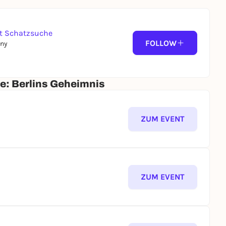
stadt und schafft Erinnerungen, die bleiben. Ladet die
 beginnt Euer ganz persönliches
it Schatzsuche
FOLLOW
any
et für Deine Gruppe (1–8 Personen), und Du kannst
ie bei der Buchung angegebene Uhrzeit gebunden –
e: Berlins Geheimnis
eren Tag!
einem persönlichen Code und leg sofort los.
ZUM EVENT
einer Seite – von der Einführung bis zur
ighlights der Berliner Altstadt auf spielerische
ie Berlins Vergangenheit auf unterhaltsame Weise zum
ZUM EVENT
ails und unbekannte Geschichten über Berlins
e an lokalen Hotspots und lass Dich von Berlins