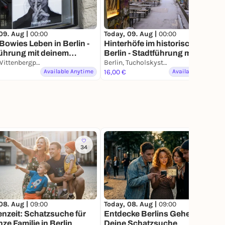
09. Aug |
00:00
Today, 09. Aug |
00:00
Bowies Leben in Berlin -
Hinterhöfe im historischen
ührung mit deinem
Berlin - Stadtführung mit deine
phone
Berlin, Wittenbergplatz
Smartphone
Berlin, Tucholskystraße
Available Anytime
16,00 €
Available Anytime
34
149
08. Aug |
09:00
Today, 08. Aug |
09:00
enzeit: Schatzsuche für
Entdecke Berlins Geheimnisse:
nze Familie in Berlin
Deine Schatzsuche