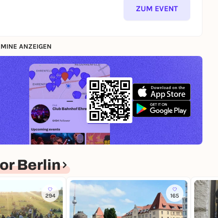
ZUM EVENT
, wie Du es noch nie erlebt hast!
nnenabschied feiern wollen! Ob aufregendes Abenteuer,
MINE ANZEIGEN
dieses Erlebnis ist perfekt auf Euch abgestimmt. Egal,
der neugierige Stadtentdeckerinnen seid: Berlins
lde Feier.
ngscode geht's direkt los – ohne Wartezeit.
aben an den coolsten Orten in Berlin.
erzeit zur Seite – mit hilfreichen Tipps, Tricks und
ätsel bringen Euch die Geschichte der Stadt auf
r Berlin
n angesagten Highlights und lasst die besondere
294
165
denes Smartphone und Lust auf Spaß – mehr brauchst
euer übernehmen wir!