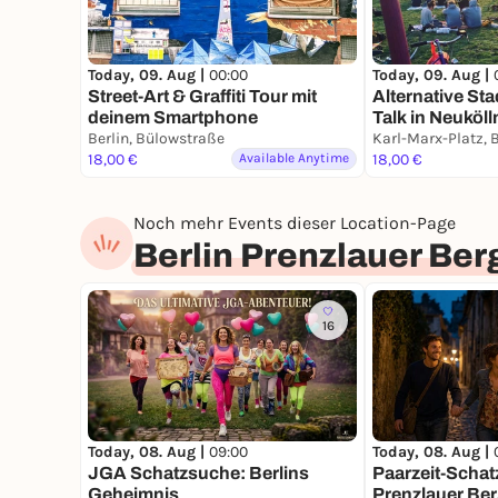
Ticketpreis:
Ticket pro Team (bis zu 8 Personen)
Today, 09. Aug |
00:00
Today, 09. Aug |
Street-Art & Graffiti Tour mit
Alternative Sta
deinem Smartphone
Talk in Neuköll
Berlin, Bülowstraße
& Kiezleben
18,00 €
Available Anytime
18,00 €
Noch mehr Events dieser Location-Page
Berlin Prenzlauer Ber
16
Today, 08. Aug |
09:00
Today, 08. Aug |
JGA Schatzsuche: Berlins
Paarzeit-Schat
Geheimnis
Prenzlauer Berg