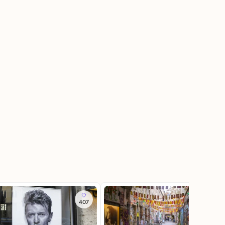
407
814