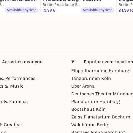
sion.
Berlin Prenzlauer Berg
Mission für 2
Berlin Prenzlauer Berg
Available Anytime
19,99 €
Available Anytime
24,99 t
Activities near you
Popular event locatio
Elbphilharmonie Hamburg
& Performances
Tanzbrunnen Köln
ts & Music
Uber Arena
Deutsches Theater Münche
en & Families
Planetarium Hamburg
Bootshaus Köln
Zeiss Planetarium Bochum
& Creative
Waldbühne Berlin
ion
Barclays Arena Hamburg