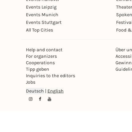
Events Leipzig
Theate
Events Munich
Spoken
Events Stuttgart
Festiva
All Top Cities
Food &
Help and contact
Über u
For organizers
Accessib
Cooperations
Gewinn
Tipp geben
Guideli
Inquiries to the editors
Jobs
Deutsch
|
English