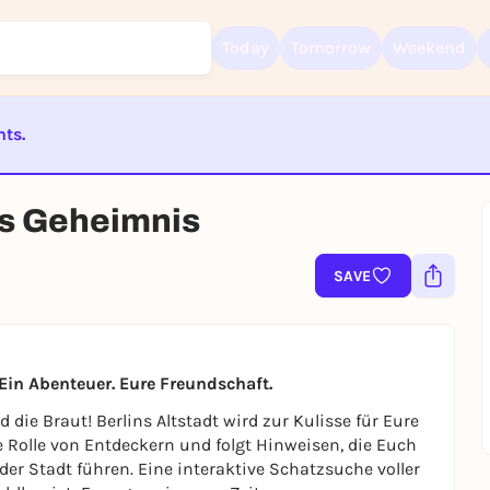
Today
Tomorrow
Weekend
nts.
Sign up for free and get started right away
ST BEENDET
To like events, follow pages, or participate in lotteries, you need a fre
ns Geheimnis
Rausgegangen account.
REGISTER FOR FREE NOW
SAVE
You already have an account?
Log in now
 Ein Abenteuer. Eure Freundschaft.
die Braut! Berlins Altstadt wird zur Kulisse für Eure
e Rolle von Entdeckern und folgt Hinweisen, die Euch
er Stadt führen. Eine interaktive Schatzsuche voller