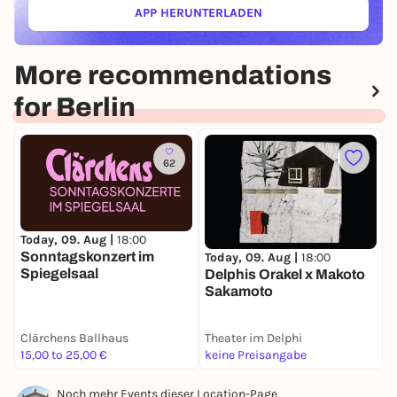
APP HERUNTERLADEN
(ÖFFNET IN NEUEM TAB)
More recommendations
for Berlin
62
Today, 09. Aug |
18:00
T
Sonntagskonzert im
L
Today, 09. Aug |
18:00
Spiegelsaal
Delphis Orakel x Makoto
Sakamoto
Clärchens Ballhaus
Theater im Delphi
T
15,00 to 25,00 €
keine Preisangabe
k
Noch mehr Events dieser Location-Page