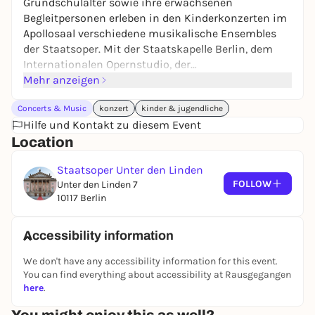
Grundschulalter sowie ihre erwachsenen
Begleitpersonen erleben in den Kinderkonzerten im
Apollosaal verschiedene musikalische Ensembles
der Staatsoper. Mit der Staatskapelle Berlin, dem
Internationalen Opernstudio, der
Orchesterakademie und dem Kinderchor laden
Mehr anzeigen
abwechslungsreiche Konzertprogramme und eine
Concerts & Music
konzert
kinder & jugendliche
altersgerechte Moderation zum Zuhören und
Hilfe und Kontakt zu diesem Event
Mitmachen ein. In dieser Saison geht es ins Reich
Location
der Phantasie, in märchenhafte Schlösser und
zauberhafte Wälder voll geheimnisvoller Gestalten.
Staatsoper Unter den Linden
Phantastische Klänge laden dazu ein, in die eigene
FOLLOW
Unter den Linden 7
Phantasiewelt einzutauchen und die Musik im
10117 Berlin
Kontext sagenumwobener Geschichten zu erleben.
Accessibility information
We don't have any accessibility information for this event.
You can find everything about accessibility at Rausgegangen
here
.