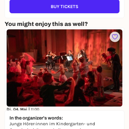
BUY TICKETS
You might enjoy this as well?
Di, 04. Mai |
11:00
Kinderkonzert V
In the organizer's words:
Staatsoper Unter den Linden
Junge Hörer:innen im Kindergarten- und
8,00 to 8,00 €