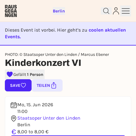
Berlin
Dieses Event ist vorbei. Hier geht’s zu
coolen aktuellen
Events.
EVENT IST BEENDET
Sign up for free and get started
PHOTO: © Staatsoper Unter den Linden / Marcus Ebener
right away
Kinderkonzert VI
To like events, follow pages, or participate in
lotteries, you need a free Rausgegangen account.
Gefällt
1 Person
REGISTER FOR FREE NOW
SAVE
TEILEN
You already have an account?
Log in now
Mo, 15. Jun 2026
11:00
Staatsoper Unter den Linden
Berlin
€
8,00 to 8,00 €