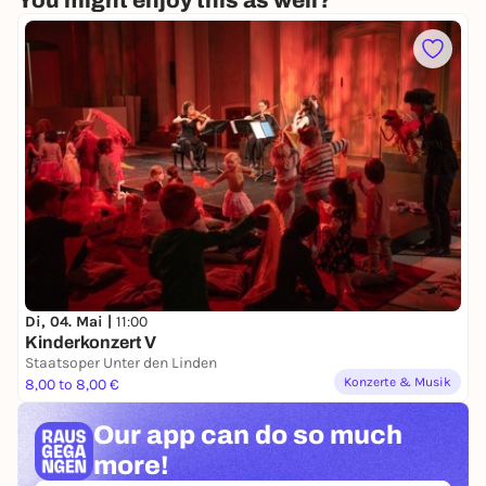
You might enjoy this as well?
Di, 04. Mai |
11:00
Kinderkonzert V
Staatsoper Unter den Linden
Konzerte & Musik
8,00 to 8,00 €
Our app can
do so much
more!