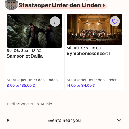
Staatsoper Unter den Linden
2
Mi, 09. Sep |
19:00
S
So, 06. Sep |
18:00
Symphoniekonzert I
T
Samson et Dalila
Staatsoper Unter den Linden
Staatsoper Unter den Linden
S
8,00 to 135,00 €
14,00 to 84,00 €
k
Berlin
/
Concerts & Music
Events near you