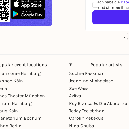
Ich habe die
Date
und stimme ihnen
Y
Are
opular event locations
Popular artists
lharmonie Hamburg
Sophie Passmann
unnen Köln
Jeannine Michaelsen
rena
Zoe Wees
hes Theater München
Ayliva
arium Hamburg
Roy Bianco & Die Abbrunzat
aus Köln
Teddy Teclebrhan
Planetarium Bochum
Carolin Kebekus
hne Berlin
Nina Chuba