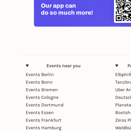
Our app can
do so much more!
Events near you
P
Events Berlin
Elbphi
Events Bonn
Tanzbr
Events Bremen
Uber A
Events Cologne
Deutsc
Events Dortmund
Planet
Events Essen
Bootsh
Events Frankfurt
Zeiss 
Events Hamburg
Waldbü