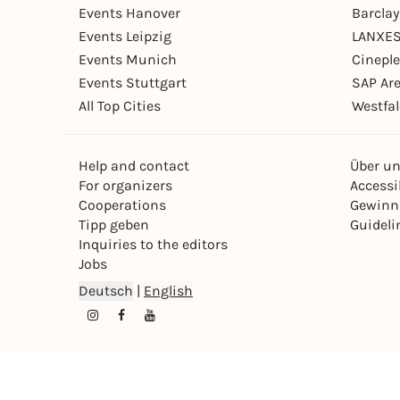
Events Hanover
Barcla
Events Leipzig
LANXES
Events Munich
Cinepl
Events Stuttgart
SAP Ar
All Top Cities
Westfal
Help and contact
Über u
For organizers
Accessib
Cooperations
Gewinn
Tipp geben
Guideli
Inquiries to the editors
Jobs
Deutsch
|
English