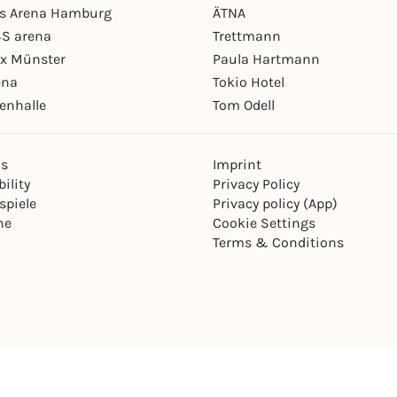
ys Arena Hamburg
ÄTNA
S arena
Trettmann
ex Münster
Paula Hartmann
ena
Tokio Hotel
enhalle
Tom Odell
ns
Imprint
ility
Privacy Policy
spiele
Privacy policy (App)
ne
Cookie Settings
Terms & Conditions