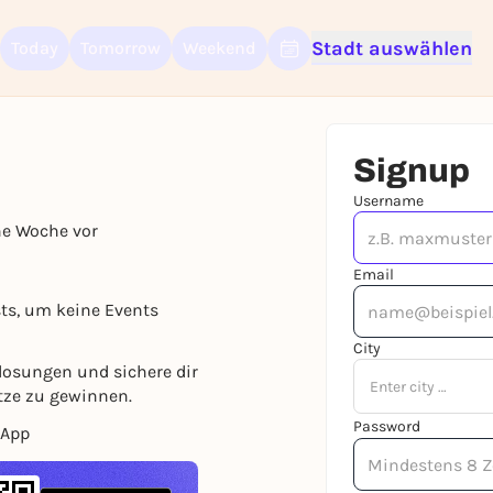
Stadt auswählen
Today
Tomorrow
Weekend
Sign up for free and get started right away
To like events, follow pages, or participate in lotteries, you need a fre
Rausgegangen account.
Signup
REGISTER FOR FREE NOW
Username
You already have an account?
Log in now
ne Woche vor
Email
sts, um keine Events
City
losungen und sichere dir
Enter city …
tze zu gewinnen.
Password
 App