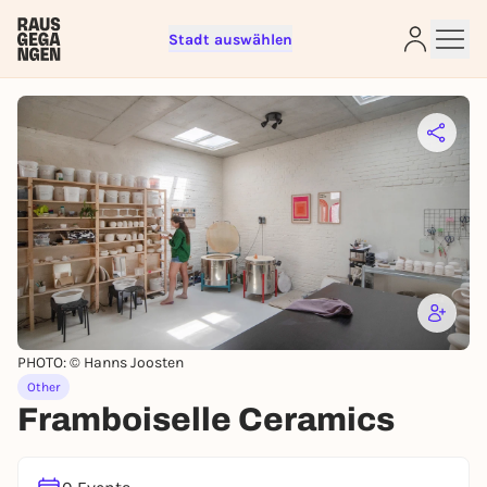
Stadt auswählen
Sign up for free and get started
right away
To like events, follow pages, or participate in
lotteries, you need a free Rausgegangen account.
REGISTER FOR FREE NOW
You already have an account?
Log in now
PHOTO: © Hanns Joosten
Other
Framboiselle Ceramics