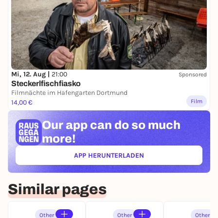
Mi, 12. Aug |
21:00
Sponsored
Steckerlfischfiasko
Filmnächte im Hafengarten Dortmund
Film
14,00 €
Our app can
do so much
more!
APP HERUNTERLADEN
(ÖFFNET IN NEUEM TAB)
Similar pages
Other
Other
Other