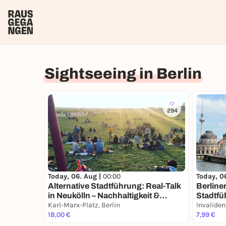
Sightseeing in Berlin
294
Today, 06. Aug |
00:00
Today, 0
Alternative Stadtführung: Real-Talk
Berline
in Neukölln – Nachhaltigkeit &
Stadtfü
Kiezleben
Karl-Marx-Platz, Berlin
Bierma
Invaliden
18,00 €
7,99 €