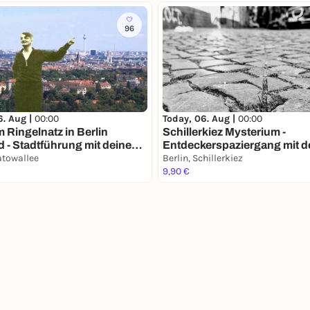
96
6. Aug |
00:00
Today, 06. Aug |
00:00
 Ringelnatz in Berlin
Schillerkiez Mysterium -
 - Stadtführung mit deinem
Entdeckerspaziergang mit 
hone
latowallee
Smartphone
Berlin, Schillerkiez
9,90 €