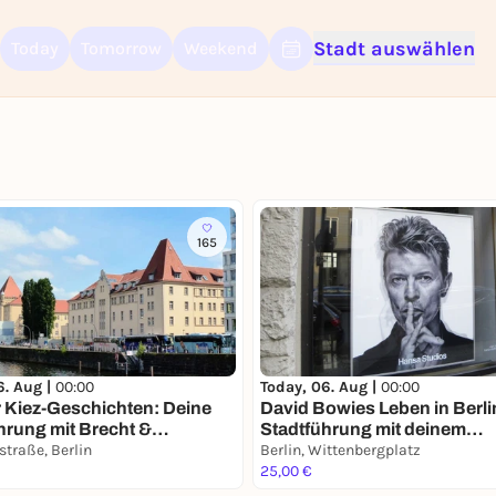
Stadt auswählen
Today
Tomorrow
Weekend
Sign up for free and get started right away
To like events, follow pages, or participate in lotteries, you need a fre
Rausgegangen account.
REGISTER FOR FREE NOW
You already have an account?
Log in now
165
6. Aug |
00:00
Today, 06. Aug |
00:00
r Kiez-Geschichten: Deine
David Bowies Leben in Berlin
hrung mit Brecht &
Stadtführung mit deinem
nn
straße, Berlin
Smartphone
Berlin, Wittenbergplatz
25,00 €