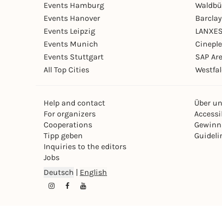
Events Hamburg
Waldbü
Events Hanover
Barcla
Events Leipzig
LANXES
Events Munich
Cinepl
Events Stuttgart
SAP Ar
All Top Cities
Westfal
Help and contact
Über u
For organizers
Accessib
Cooperations
Gewinn
Tipp geben
Guideli
Inquiries to the editors
Jobs
Deutsch
|
English