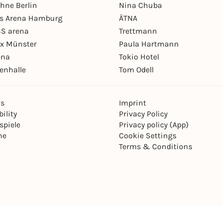
hne Berlin
Nina Chuba
ys Arena Hamburg
ÄTNA
S arena
Trettmann
ex Münster
Paula Hartmann
ena
Tokio Hotel
enhalle
Tom Odell
ns
Imprint
ility
Privacy Policy
spiele
Privacy policy (App)
ne
Cookie Settings
Terms & Conditions