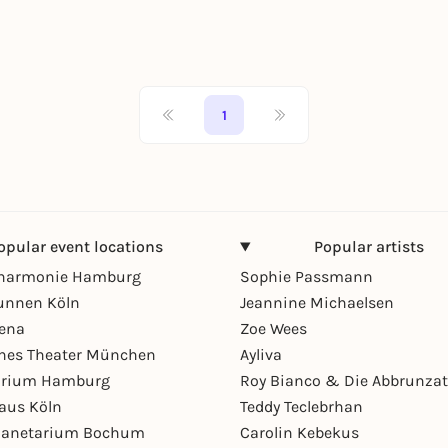
1
opular event locations
Popular artists
lharmonie Hamburg
Sophie Passmann
unnen Köln
Jeannine Michaelsen
rena
Zoe Wees
hes Theater München
Ayliva
arium Hamburg
Roy Bianco & Die Abbrunzat
aus Köln
Teddy Teclebrhan
Planetarium Bochum
Carolin Kebekus