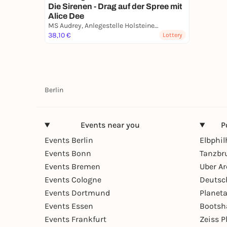
Die Sirenen - Drag auf der Spree mit
Alice Dee
MS Audrey, Anlegestelle Holsteiner Ufer
38,10 €
Lottery
Berlin
Events near you
P
Events Berlin
Elbphi
Events Bonn
Tanzbr
Events Bremen
Uber A
Events Cologne
Deutsc
Events Dortmund
Planet
Events Essen
Bootsh
Events Frankfurt
Zeiss 