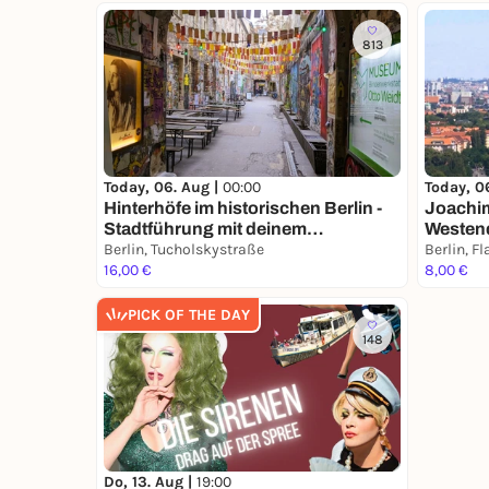
813
Today, 06. Aug |
00:00
Today, 0
Hinterhöfe im historischen Berlin -
Joachim
Stadtführung mit deinem
Westend
Smartphone
Berlin, Tucholskystraße
Smartp
Berlin, F
16,00 €
8,00 €
PICK OF THE DAY
148
Do, 13. Aug |
19:00