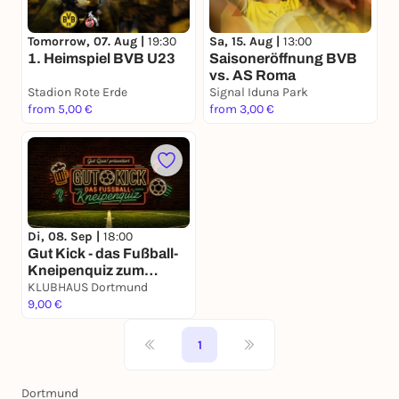
Tomorrow, 07. Aug |
19:30
Sa, 15. Aug |
13:00
1. Heimspiel BVB U23
Saisoneröffnung BVB
vs. AS Roma
Stadion Rote Erde
Signal Iduna Park
from 5,00 €
from 3,00 €
Di, 08. Sep |
18:00
Gut Kick - das Fußball-
Kneipenquiz zum
Saisonstart
KLUBHAUS Dortmund
9,00 €
1
Dortmund