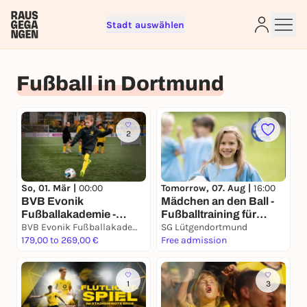
Stadt auswählen
Sign up for free and get started
Fußball in Dortmund
right away
To like events, follow pages, or participate in
lotteries, you need a free Rausgegangen account.
REGISTER FOR FREE NOW
2
You already have an account?
Log in now
So, 01. Mär |
00:00
Tomorrow, 07. Aug |
16:00
BVB Evonik
Mädchen an den Ball -
Fußballakademie -
Fußballtraining für
Kurse ab September
BVB Evonik Fußballakademie
Mädchen inklusiv und
SG Lütgendortmund
2026
179,00 to 269,00 €
kostenfrei
Free admission
1
3