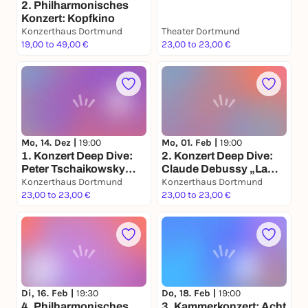
2. Philharmonisches
Konzert: Kopfkino
Konzerthaus Dortmund
Theater Dortmund
19,00 to 49,00 €
23,00 to 23,00 €
Mo, 14. Dez |
19:00
Mo, 01. Feb |
19:00
1. Konzert Deep Dive:
2. Konzert Deep Dive:
Peter Tschaikowsky
Claude Debussy „La
„Der Nussknacker“
Konzerthaus Dortmund
Mer“
Konzerthaus Dortmund
23,00 to 23,00 €
23,00 to 23,00 €
Di, 16. Feb |
19:30
Do, 18. Feb |
19:00
4. Philharmonisches
3. Kammerkonzert: Acht