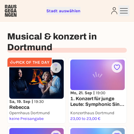
Stadt auswählen
Musical & konzert in
Dortmund
Sign up for free and get started
right away
PICK OF THE DAY
To like events, follow pages, or participate in
2
lotteries, you need a free Rausgegangen account.
REGISTER FOR FREE NOW
You already have an account?
Log in now
Mo, 21. Sep |
19:00
1. Konzert für junge
Sa, 19. Sep |
19:30
Leute: Symphonic Sing
Rebecca
Along
Opernhaus Dortmund
Konzerthaus Dortmund
keine Preisangabe
23,00 to 23,00 €