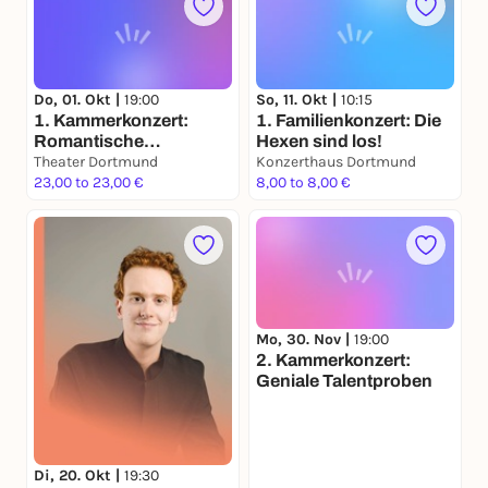
Do, 01. Okt |
19:00
So, 11. Okt |
10:15
1. Kammerkonzert:
1. Familienkonzert: Die
Romantische
Hexen sind los!
Flügelträume
Theater Dortmund
Konzerthaus Dortmund
23,00 to 23,00 €
8,00 to 8,00 €
Mo, 30. Nov |
19:00
2. Kammerkonzert:
Geniale Talentproben
Di, 20. Okt |
19:30