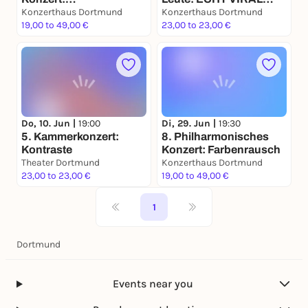
Glücksversprechen
Konzerthaus Dortmund
Symphonic Trending
Konzerthaus Dortmund
19,00 to 49,00 €
Sounds
23,00 to 23,00 €
Do, 10. Jun |
19:00
Di, 29. Jun |
19:30
5. Kammerkonzert:
8. Philharmonisches
Kontraste
Konzert: Farbenrausch
Theater Dortmund
Konzerthaus Dortmund
23,00 to 23,00 €
19,00 to 49,00 €
1
Dortmund
Events near you