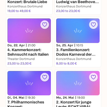
Konzert: Brutale Liebe
Ludwig van Beethoven
Konzerthaus Dortmund
Sinfonie Nr. 3 „Eroica“
Konzerthaus Dortmund
19,00 to 49,00 €
23,00 to 23,00 €
Do, 22. Apr |
21:00
So, 25. Apr |
10:15
4. Kammerkonzert:
3. Familienkonzert:
Sehnsucht nach Italien
Dodos Karneval der
Theater Dortmund
Tiere
Konzerthaus Dortmund
23,00 to 23,00 €
8,00 to 8,00 €
Di, 04. Mai |
19:30
Mo, 24. Mai |
19:00
7. Philharmonisches
2. Konzert für junge
Konzert:
Leute: ECHT VIRAL