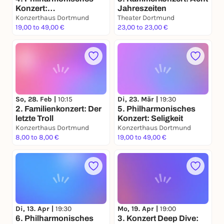
Konzert:
Jahreszeiten
Klangkathedralen
Konzerthaus Dortmund
Theater Dortmund
19,00 to 49,00 €
23,00 to 23,00 €
So, 28. Feb |
10:15
Di, 23. Mär |
19:30
2. Familienkonzert: Der
5. Philharmonisches
letzte Troll
Konzert: Seligkeit
Konzerthaus Dortmund
Konzerthaus Dortmund
8,00 to 8,00 €
19,00 to 49,00 €
Di, 13. Apr |
19:30
Mo, 19. Apr |
19:00
6. Philharmonisches
3. Konzert Deep Dive: