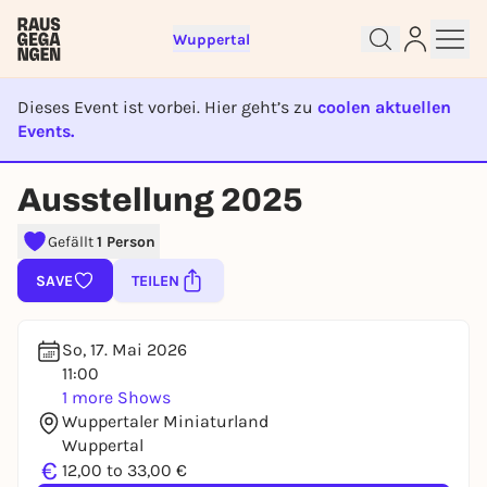
Wuppertal
Dieses Event ist vorbei. Hier geht’s zu
coolen aktuellen
Events.
EVENT IST BEENDET
Ausstellung 2025
Sign up for free and get started
right away
Gefällt
1 Person
To like events, follow pages, or participate in
lotteries, you need a free Rausgegangen account.
SAVE
TEILEN
REGISTER FOR FREE NOW
You already have an account?
Log in now
So, 17. Mai 2026
11:00
1 more Shows
Wuppertaler Miniaturland
Wuppertal
€
12,00 to 33,00 €