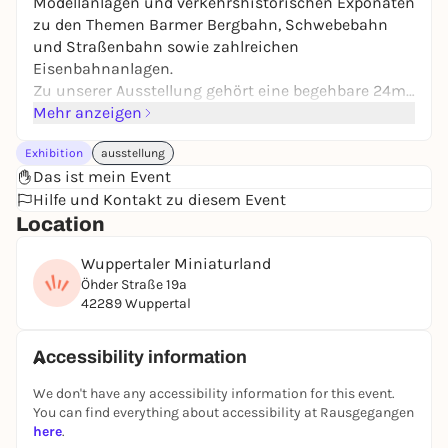
Modellanlagen und verkehrshistorischen Exponaten
zu den Themen Barmer Bergbahn, Schwebebahn
und Straßenbahn sowie zahlreichen
Eisenbahnanlagen.
Zu unserer Ausstellung gehört eine begehbare 24m
lange Schwebebahn von 1972.
Mehr anzeigen
Exhibition
ausstellung
In einem Büro- und Gewerbegebäude im Osten
Das ist mein Event
Wuppertals in Nähe der Eisenbahn und
Hilfe und Kontakt zu diesem Event
Schwebebahn, die sich durch das Tal der Wupper
Location
schlängeln, wird eine Modellanlagenausstellung mit
12 Modellanlagen unterschiedlicher Nenngrößen
Wuppertaler Miniaturland
(Spur N 1:160, Spur H0m und Spur H0, beide 1:87,
Öhder Straße 19a
Spur G 1:22,5) aufgebaut.
42289 Wuppertal
Direkt im Eingangsbereich präsentiert sich eine
typische Eisenbahnanlage aus den 1970/80er
Accessibility information
Jahren im Maßstab H0, also 1:87 mit Märklin
We don't have any accessibility information for this event.
Metallgleisen aus einem privaten Bonner
You can find everything about accessibility at Rausgegangen
Modellbahnkeller.
here
.