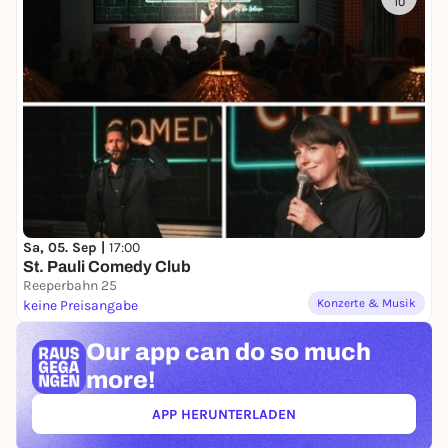
10
Sa, 05. Sep |
17:00
St. Pauli Comedy Club
Reeperbahn 25
Konzerte & Musik
keine Preisangabe
Our app can
do so much
more!
APP HERUNTERLADEN
(ÖFFNET IN NEUEM TAB)