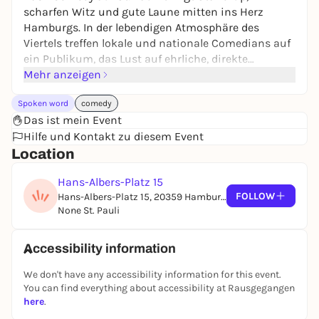
scharfen Witz und gute Laune mitten ins Herz
Hamburgs. In der lebendigen Atmosphäre des
Viertels treffen lokale und nationale Comedians auf
ein Publikum, das Lust auf ehrliche, direkte
Unterhaltung hat.
Mehr anzeigen
Die Show bietet abwechslungsreiche Sets, spontane
Spoken word
comedy
Interaktion und eine energiegeladene Bühne,
Das ist mein Event
perfekt für alle, die Comedy live erleben wollen. Ob
Hilfe und Kontakt zu diesem Event
Feierabend-Spaß oder Nachtprogramm, dieser
Location
Abend verspricht Lacher und entspannte Vibes.
Komm vorbei, erlebe die Offenheit von St. Pauli und
Hans-Albers-Platz 15
sichere dir ein Ticket für einen unvergesslichen
FOLLOW
Hans-Albers-Platz 15, 20359 Hamburg, Deutschland
Abend, um hautnah dabei zu sein. Die
None St. Pauli
Veranstaltung richtet sich an ein erwachsenes
Publikum, das Live-Comedy schätzt.
Accessibility information
We don't have any accessibility information for this event.
You can find everything about accessibility at Rausgegangen
here
.