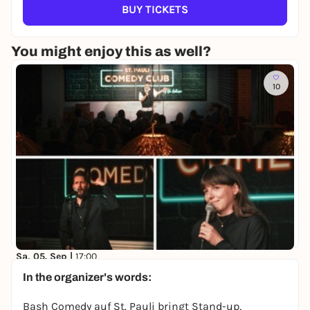
BUY TICKETS
You might enjoy this as well?
10
Sa, 05. Sep |
17:00
St. Pauli Comedy Club
In the organizer's words:
Reeperbahn 25
keine Preisangabe
Bash Comedy auf St. Pauli bringt Stand-up,