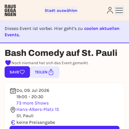
Stadt auswählen
Dieses Event ist vorbei. Hier geht’s zu
coolen aktuellen
Events.
EVENT IST BEENDET
Bash Comedy auf St. Pauli
Sign up for free and get started
right away
Noch niemand hat sich das Event gemerkt.
To like events, follow pages, or participate in
SAVE
TEILEN
lotteries, you need a free Rausgegangen account.
REGISTER FOR FREE NOW
Do, 09. Jul 2026
You already have an account?
Log in now
19:00 - 20:30
73 more Shows
Hans-Albers-Platz 15
St. Pauli
€
keine Preisangabe