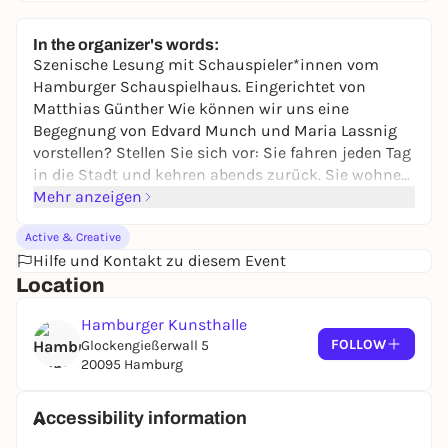
In the organizer's words:
Szenische Lesung mit Schauspieler*innen vom
Hamburger Schauspielhaus. Eingerichtet von
Matthias Günther Wie können wir uns eine
Begegnung von Edvard Munch und Maria Lassnig
vorstellen? Stellen Sie sich vor: Sie fahren jeden Tag
in die Stadt und kehren abends zurück. Sie wohnen
am Rand einer großen Stadt. Eines Abends
Mehr anzeigen
verpassen Sie die letzte Bahn. Sie gehen zu Fuß. Die
Active & Creative
Nacht ist mild, die Straßen sind leer, der Mond
Hilfe und Kontakt zu diesem Event
begleitet Sie. Sie gehen weiter – an einer kleinen
Location
Kirche vorbei, über eine Brücke. Dann erreichen Sie
die ersten Gärten. Plötzlich werden Sie langsamer.
Hamburger Kunsthalle
Sie hören Stimmen. Leise, vertraut, ein wenig
FOLLOW
Glockengießerwall 5
verboten. Sie bleiben stehen. Lauschen. Sehen sich
20095 Hamburg
um. Und schließlich schleichen Sie näher.
Neugierig? Sie blicken durch ein Fenster. Sie sehen
eine Frau, die in ihrem Atelier am Boden liegt und
Accessibility information
malt. Zwei Menschen begegnen sich, verlieren