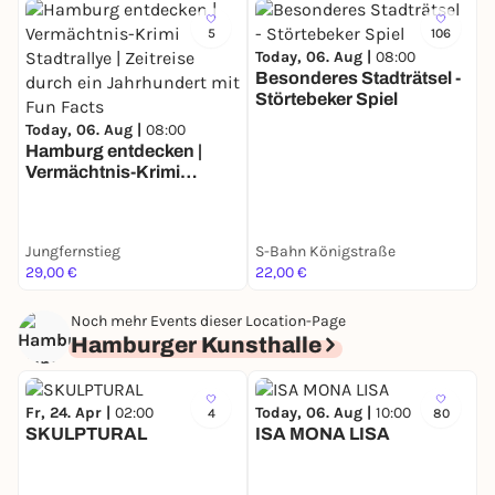
5
106
Today, 06. Aug |
08:00
Besonderes Stadträtsel -
Störtebeker Spiel
T
Today, 06. Aug |
08:00
B
Hamburg entdecken |
F
Vermächtnis-Krimi
Stadtrallye | Zeitreise
durch ein Jahrhundert
mit Fun Facts
Jungfernstieg
S-Bahn Königstraße
U
29,00 €
22,00 €
3
Noch mehr Events dieser Location-Page
Hamburger Kunsthalle
Fr, 24. Apr |
02:00
Today, 06. Aug |
10:00
4
80
SKULPTURAL
ISA MONA LISA