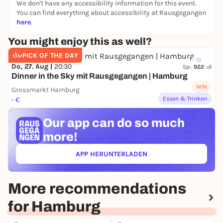
We don't have any accessibility information for this event.
einander, suchen sich – und finden sich wieder.
You can find everything about accessibility at Rausgegangen
Teilnahme: 25€ inkl. Museumseintritt, 12€ ermäßigt.
here
.
Treffpunkt: Werner-Otto-Saal
You might enjoy this as well?
PICK OF THE DAY
Do, 27. Aug |
20:30
Sponsored
922
Dinner in the Sky mit Rausgegangen | Hamburg
WIN
Grossmarkt Hamburg
Essen & Trinken
- €
Our app can
do so much
more!
APP HERUNTERLADEN
(ÖFFNET IN NEUEM TAB)
More recommendations
for Hamburg