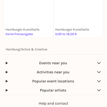
T
M
Hamburger Kunsthalle
Hamburger Kunsthalle
H
keine Preisangabe
0,00 to 18,00 €
0
Hamburg
/
Active & Creative
Events near you
Activities near you
Popular event locations
Popular artists
Help and contact