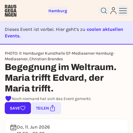
Hamburg
Dieses Event ist vorbei. Hier geht’s zu
coolen aktuellen
Events.
EVENT IST BEENDET
Sign up for free and get started
PHOTO: © Hamburger Kunsthalle 07-Mediaserver Hamburg-
right away
Mediaserver, Christian Brandes
To like events, follow pages, or participate in
Begegnung im Weltraum.
lotteries, you need a free Rausgegangen account.
Maria trifft Edvard, der
REGISTER FOR FREE NOW
Maria trifft.
You already have an account?
Log in now
Noch niemand hat sich das Event gemerkt.
SAVE
TEILEN
Do, 11. Jun 2026