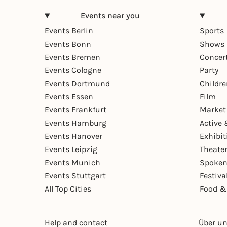
Events near you
Events Berlin
Sports
Events Bonn
Shows 
Events Bremen
Concer
Events Cologne
Party
Events Dortmund
Childr
Events Essen
Film
Events Frankfurt
Market
Events Hamburg
Active 
Events Hanover
Exhibit
Events Leipzig
Theate
Events Munich
Spoken
Events Stuttgart
Festiva
All Top Cities
Food &
Help and contact
Über u