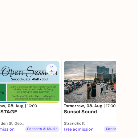
4
226
ow, 08. Aug |
16:00
Tomorrow, 08. Aug |
17:00
 STAGE
Sunset Sound
Kulturladen St. Georg
Strandhöft
mission
Concerts & Music
Free admission
Concerts & Music