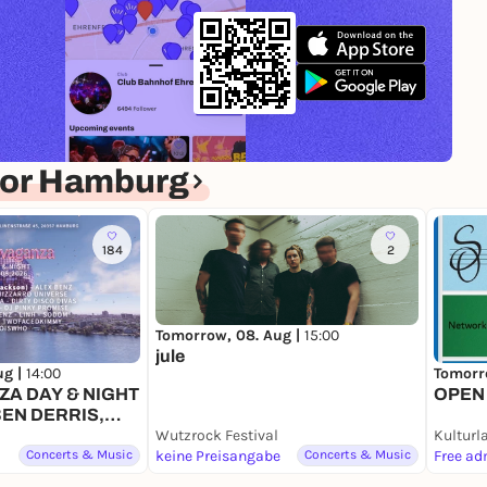
for Hamburg
184
2
Tomorrow, 08. Aug |
15:00
jule
ug |
14:00
Tomorr
A DAY & NIGHT
OPEN
BEN DERRIS,
BASS, BIZZARRO
Wutzrock Festival
Concerts & Music
keine Preisangabe
Concerts & Music
Free ad