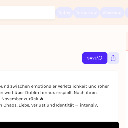
Today
Tomorrow
Weekend
Sign up for free and get started right away
To like events, follow pages, or participate in lotteries, you need a fre
SAVE
Rausgegangen account.
REGISTER FOR FREE NOW
You already have an account?
Log in now
nd zwischen emotionaler Verletzlichkeit und roher
n weit über Dublin hinaus erspielt. Nach ihren
 November zurück 🔥
haos, Liebe, Verlust und Identität — intensiv,