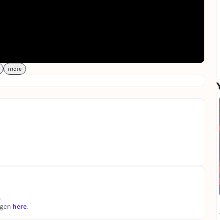
indie
.
ngen
here
.