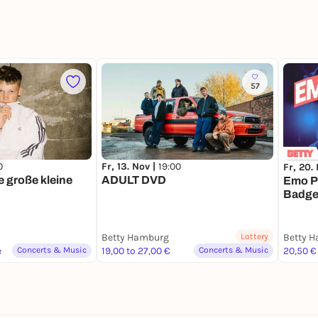
57
0
Fr, 13. Nov |
19:00
Fr, 20.
e große kleine
ADULT DVD
Emo Po
Badger
For Re
Betty Hamburg
Lottery
Betty 
e
Concerts & Music
19,00 to 27,00 €
Concerts & Music
20,50 €