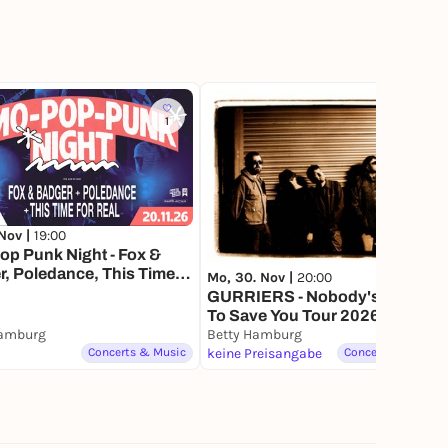
1
 Nov |
19:00
p Punk Night - Fox &
, Poledance, This Time
Mo, 30. Nov |
20:00
al
GURRIERS - Nobody's Coming
To Save You Tour 2026
Hamburg
Betty Hamburg
Concerts & Music
keine Preisangabe
Concerts & Music