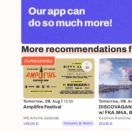
Our app can
do so much more!
More recommendations 
PRESENTED
10
Tomorrow, 08. Aug |
13:30
Tomorrow, 08. A
Amplifire Festival
DISCOVAGANZ
w/ FKA.M4A, 
MS Artville Gelände
BNZN, ELON 
Kosmos Karoline
149,00 €
Concerts & Music
UNIVERSE
20,00 €