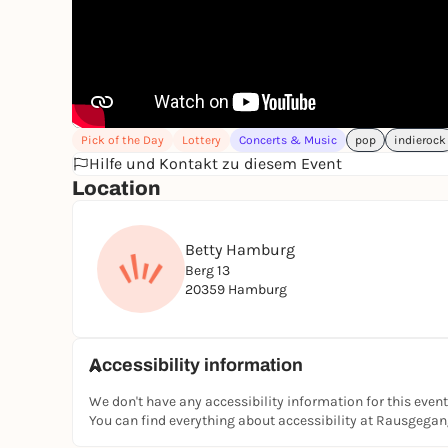
Pick of the Day
Lottery
Concerts & Music
pop
indierock
Hilfe und Kontakt zu diesem Event
Location
Betty Hamburg
Berg 13
20359 Hamburg
Accessibility information
We don't have any accessibility information for this event
You can find everything about accessibility at Rausgega