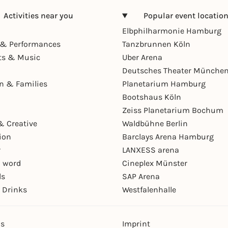
Activities near you
Popular event locatio
Elbphilharmonie Hamburg
& Performances
Tanzbrunnen Köln
ts & Music
Uber Arena
Deutsches Theater Münche
en & Families
Planetarium Hamburg
Bootshaus Köln
Zeiss Planetarium Bochum
& Creative
Waldbühne Berlin
ion
Barclays Arena Hamburg
r
LANXESS arena
 word
Cineplex Münster
ls
SAP Arena
 Drinks
Westfalenhalle
ns
Imprint