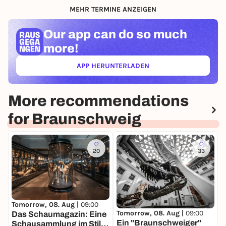
MEHR TERMINE ANZEIGEN
Our app can
do so much
more!
APP HERUNTERLADEN
(ÖFFNET IN NEUEM TAB)
More recommendations
for Braunschweig
20
33
T
D
Tomorrow, 08. Aug |
09:00
Tomorrow, 08. Aug |
09:00
u
Das Schaumagazin: Eine
Ein "Braunschweiger"
D
Schausammlung im Stile