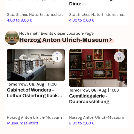
Dino:
des 19. Jahrhunderts -
Grabungsexpedition in
Dauerausstellung
Staatliches Naturhistorisches Museum
Staatliches Naturhistorisches Museum
Afrika - Dauerausstellung
4,00 to 9,00 €
4,00 to 9,00 €
4
Noch mehr Events dieser Location-Page
Herzog Anton Ulrich-Museum
3
34
Tomorrow, 08. Aug |
11:00
T
Cabinet of Wonders –
A
Tomorrow, 08. Aug |
11:00
Lothar Osterburg back
S
Gemäldegalerie -
from Brooklyn |
D
Dauerausstellung
Sonderaustellung
Herzog Anton Ulrich-Museum
Herzog Anton Ulrich-Museum
H
Museumseintritt
2,00 to 9,00 €
2