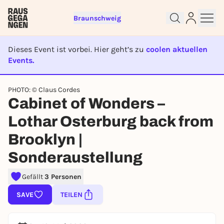
Braunschweig
Dieses Event ist vorbei. Hier geht’s zu
coolen aktuellen
Events.
EVENT IST BEENDET
Sign up for free and get started
PHOTO: © Claus Cordes
right away
Cabinet of Wonders –
To like events, follow pages, or participate in
lotteries, you need a free Rausgegangen account.
Lothar Osterburg back from
REGISTER FOR FREE NOW
Brooklyn |
You already have an account?
Log in now
Sonderaustellung
Gefällt
3 Personen
SAVE
TEILEN