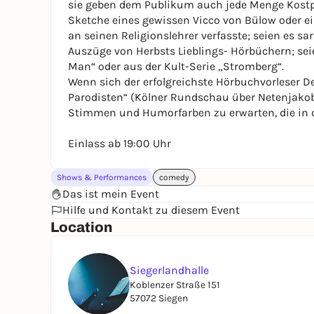
sie geben dem Publikum auch jede Menge Kostpr
Sketche eines gewissen Vicco von Bülow oder ei
an seinen Religionslehrer verfasste; seien es sa
Auszüge von Herbsts Lieblings- Hörbüchern; s
Man“ oder aus der Kult-Serie „Stromberg“.
Wenn sich der erfolgreichste Hörbuchvorleser 
Parodisten“ (Kölner Rundschau über Netenjakob) 
Stimmen und Humorfarben zu erwarten, die in di
Einlass ab 19:00 Uhr
Shows & Performances
comedy
Das ist mein Event
Hilfe und Kontakt zu diesem Event
Location
Siegerlandhalle
Koblenzer Straße 151
57072 Siegen