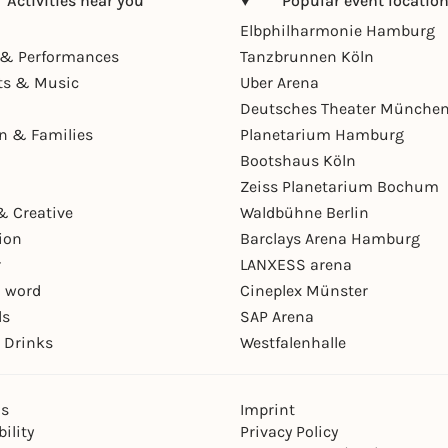
Activities near you
Popular event locatio
Elbphilharmonie Hamburg
& Performances
Tanzbrunnen Köln
ts & Music
Uber Arena
Deutsches Theater Münche
en & Families
Planetarium Hamburg
Bootshaus Köln
Zeiss Planetarium Bochum
& Creative
Waldbühne Berlin
ion
Barclays Arena Hamburg
r
LANXESS arena
 word
Cineplex Münster
ls
SAP Arena
 Drinks
Westfalenhalle
ns
Imprint
ility
Privacy Policy