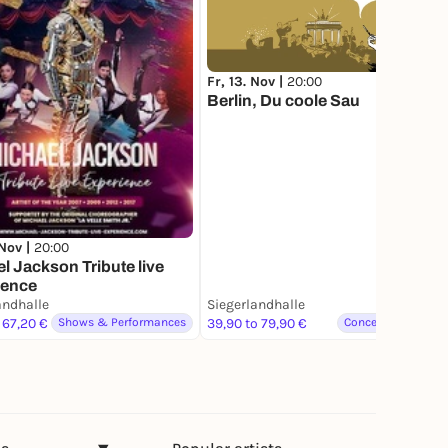
Fr, 13. Nov |
20:00
Berlin, Du coole Sau
 Nov |
20:00
l Jackson Tribute live
ience
andhalle
Siegerlandhalle
 67,20 €
Shows & Performances
39,90 to 79,90 €
Concerts & Music