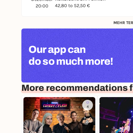
42,80 to 52,50 €
20:00
MEHR TER
Our app can
do so much more!
More recommendations f
4