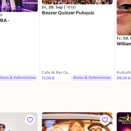
Di, 29. Sep |
19:00
Bezzer Quizzer Pubquiz
00
BBA -
Fr, 02.
Willia
Cafe & Bar Celona Siegen
Kulturh
Shows & Performances
15,00 €
Shows & Performances
28,00 €