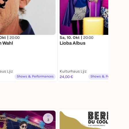
 Okt |
20:00
Sa, 10. Okt |
20:00
m Wahl
Lioba Albus
aus Lÿz
Kulturhaus Lÿz
Shows & Performances
24,00 €
Shows & Performances
3
11