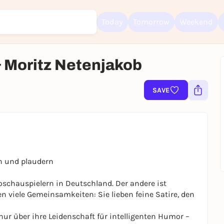
Today
Tomorrow
Weekend
& Moritz Netenjakob
Sign up for free and get started right away
SAVE
To like events, follow pages, or participate in lotteries, you need a fre
Rausgegangen account.
REGISTER FOR FREE NOW
You already have an account?
Log in now
en und plaudern
oschauspielern in Deutschland. Der andere ist
en viele Gemeinsamkeiten: Sie lieben feine Satire, den
ur über ihre Leidenschaft für intelligenten Humor –