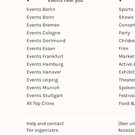
Events near you
Events Berlin
Sports
Events Bonn
Shows 
Events Bremen
Concer
Events Cologne
Party
Events Dortmund
Childr
Events Essen
Film
Events Frankfurt
Market
Events Hamburg
Active 
Events Hanover
Exhibit
Events Leipzig
Theate
Events Munich
Spoken
Events Stuttgart
Festiva
All Top Cities
Food &
Help and contact
Über u
For organizers
Accessib