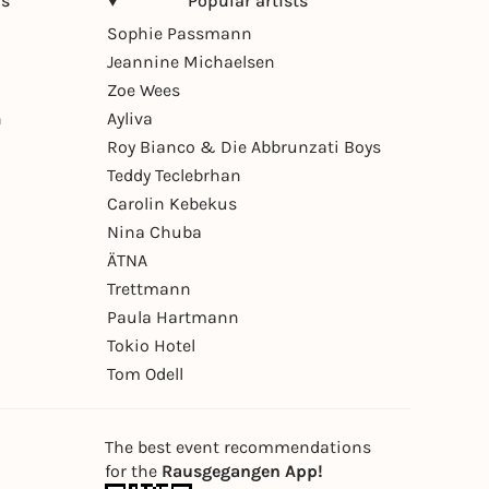
ns
Popular artists
Sophie Passmann
Jeannine Michaelsen
Zoe Wees
n
Ayliva
Roy Bianco & Die Abbrunzati Boys
Teddy Teclebrhan
Carolin Kebekus
Nina Chuba
ÄTNA
Trettmann
Paula Hartmann
Tokio Hotel
Tom Odell
The best event recommendations
for the
Rausgegangen App!