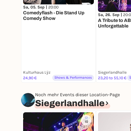
Sa, 05. Sep |
20:00
Comedyflash - Die Stand Up
Sa, 26. Sep |
20:
Comedy Show
A Tribute to A
Unforgettable
Kulturhaus Lÿz
Siegerlandhalle
24,90 €
Shows & Performances
23,20 to 55,10 €
Noch mehr Events dieser Location-Page
Siegerlandhalle
10