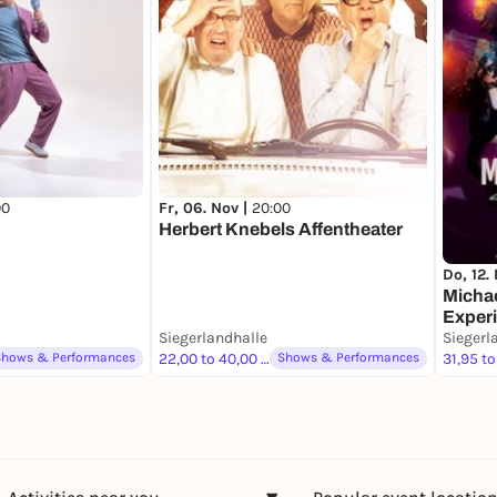
00
Fr, 06. Nov |
20:00
Herbert Knebels Affentheater
Do, 12.
Michae
Exper
Siegerlandhalle
Siegerl
Shows & Performances
22,00 to 40,00 €
Shows & Performances
31,95 to