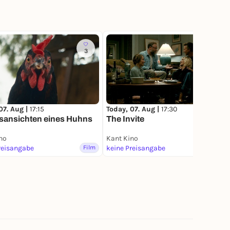
3
4
07. Aug |
17:15
Today, 07. Aug |
17:30
sansichten eines Huhns
The Invite
no
Kant Kino
reisangabe
Film
keine Preisangabe
Film