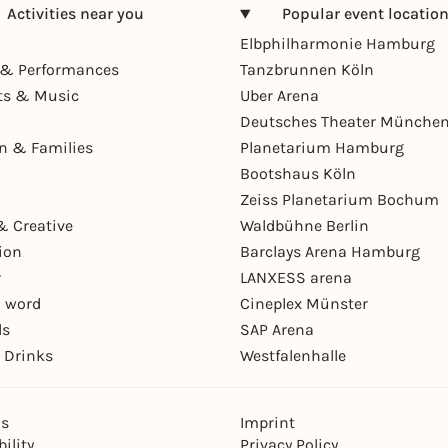
Activities near you
Popular event locatio
Elbphilharmonie Hamburg
& Performances
Tanzbrunnen Köln
ts & Music
Uber Arena
Deutsches Theater Münche
en & Families
Planetarium Hamburg
Bootshaus Köln
Zeiss Planetarium Bochum
& Creative
Waldbühne Berlin
ion
Barclays Arena Hamburg
r
LANXESS arena
 word
Cineplex Münster
ls
SAP Arena
 Drinks
Westfalenhalle
ns
Imprint
ility
Privacy Policy