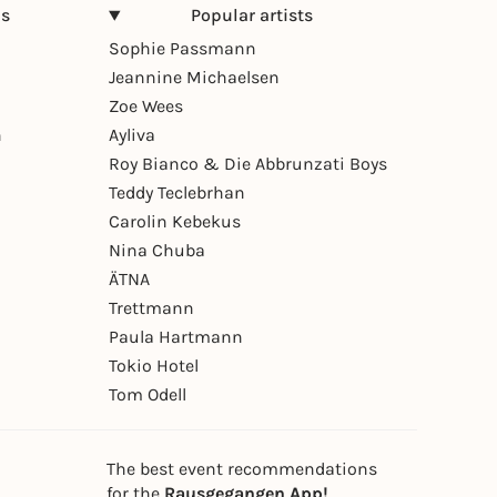
ns
Popular artists
Sophie Passmann
Jeannine Michaelsen
Zoe Wees
n
Ayliva
Roy Bianco & Die Abbrunzati Boys
Teddy Teclebrhan
Carolin Kebekus
Nina Chuba
ÄTNA
Trettmann
Paula Hartmann
Tokio Hotel
Tom Odell
The best event recommendations
for the
Rausgegangen App!