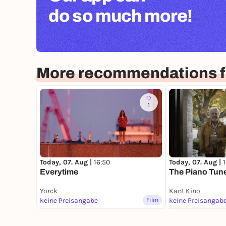
do so much more!
More recommendations fo
1
Today, 07. Aug |
16:50
Today, 07. Aug |
Everytime
The Piano Tun
Yorck
Kant Kino
keine Preisangabe
Film
keine Preisangab