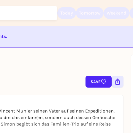
Today
Tomorrow
Weekend
nts.
Sign up for free and get started right away
To like events, follow pages, or participate in lotteries, you need a fre
ST BEENDET
Rausgegangen account.
REGISTER FOR FREE NOW
You already have an account?
Log in now
SAVE
Vincent Munier seinen Vater auf seinen Expeditionen.
Waldreichs einfangen, sondern auch dessen Geräusche
mon begibt sich das Familien-Trio auf eine Reise