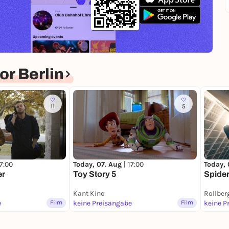
r Berlin
11
5
17:00
Today, 07. Aug |
17:00
Today, 
er
Toy Story 5
Spide
Kant Kino
Rollber
e
Film
keine Preisangabe
Film
keine P