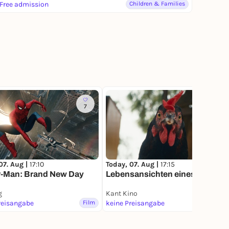
Free admission
Children & Families
7
3
07. Aug |
17:10
Today, 07. Aug |
17:15
r-Man: Brand New Day
Lebensansichten eines Huhns
g
Kant Kino
reisangabe
Film
keine Preisangabe
Film