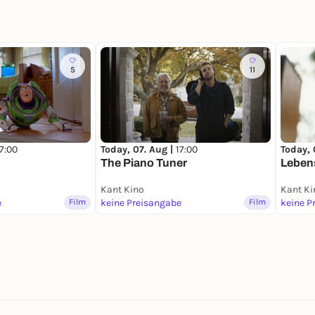
5
11
17:00
Today, 07. Aug |
17:00
Today, 
The Piano Tuner
Leben
Kant Kino
Kant Ki
e
Film
keine Preisangabe
Film
keine P