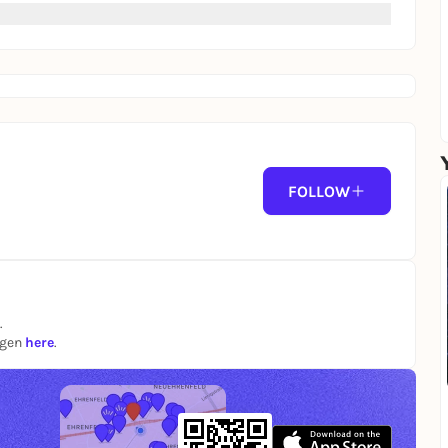
FOLLOW
.
ngen
here
.