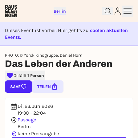
Berlin
Dieses Event ist vorbei. Hier geht’s zu
coolen aktuellen
Events.
EVENT IST BEENDET
Sign up for free and get started
PHOTO: © Yorck Kinogruppe, Daniel Horn
right away
Das Leben der Anderen
To like events, follow pages, or participate in
lotteries, you need a free Rausgegangen account.
Gefällt
1 Person
REGISTER FOR FREE NOW
SAVE
TEILEN
You already have an account?
Log in now
Di, 23. Jun 2026
19:30 - 22:04
Passage
Berlin
€
keine Preisangabe