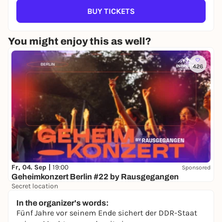
BUY TICKETS
You might enjoy this as well?
426
Fr, 04. Sep |
19:00
Sponsored
Geheimkonzert Berlin #22 by Rausgegangen
Secret location
24,50 to 29,90 €
WIN
In the organizer's words:
Fünf Jahre vor seinem Ende sichert der DDR-Staat