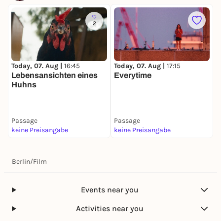
2
Today, 07. Aug |
16:45
Today, 07. Aug |
17:15
T
Lebensansichten eines
Everytime
R
Huhns
Passage
Passage
P
keine Preisangabe
keine Preisangabe
k
Berlin
/
Film
Events near you
Activities near you