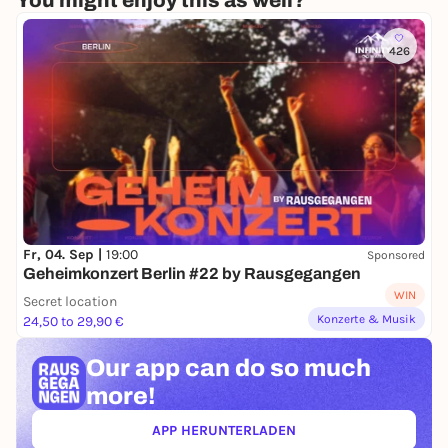
You might enjoy this as well?
426
Fr, 04. Sep |
19:00
Sponsored
Geheimkonzert Berlin #22 by Rausgegangen
WIN
Secret location
Konzerte & Musik
24,50 to 29,90 €
Our app can
do so much
more!
APP HERUNTERLADEN
(ÖFFNET IN NEUEM TAB)