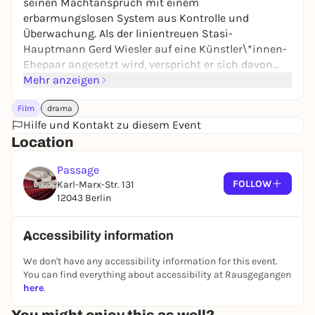
seinen Machtanspruch mit einem
erbarmungslosen System aus Kontrolle und
Überwachung. Als der linientreuen Stasi-
Hauptmann Gerd Wiesler auf eine Künstler\*innen-
Ehepaar angesetzt wird, verspricht er sich davon
einen Karriereschub. Doch das intime Eindringen in
Mehr anzeigen
„das Leben der Anderen“ – in Liebe, Literatur, freies
Film
drama
Denken und Reden – macht Wiesler die Armseligkeit
Hilfe und Kontakt zu diesem Event
seines eigenen Daseins bewusst und eröffnet ihm
Location
eine nie gekannte Welt, der er sich immer weniger
entziehen kann.
Passage
FOLLOW
Karl-Marx-Str. 131
12043 Berlin
Accessibility information
We don't have any accessibility information for this event.
You can find everything about accessibility at Rausgegangen
here
.