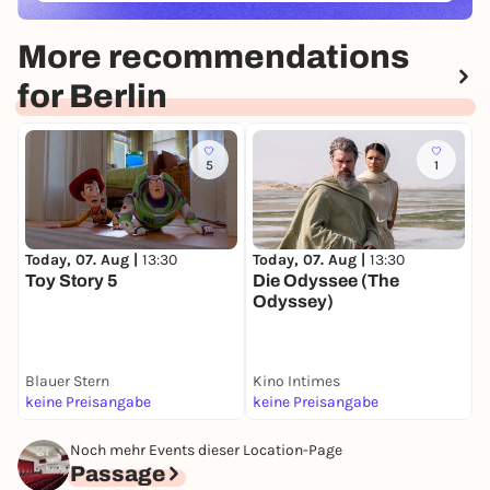
More recommendations
for Berlin
5
1
Today, 07. Aug |
13:30
Today, 07. Aug |
13:30
T
Toy Story 5
Die Odyssee (The
T
Odyssey)
Blauer Stern
Kino Intimes
F
keine Preisangabe
keine Preisangabe
k
Noch mehr Events dieser Location-Page
Passage