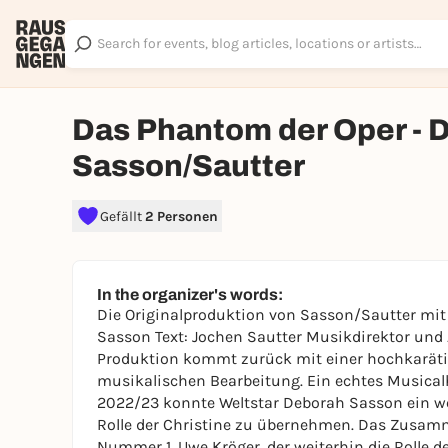
Das Phantom der Oper - D
Sasson/Sautter
Gefällt
2 Personen
In the organizer's words:
Die Originalproduktion von Sasson/Sautter mi
Sasson Text: Jochen Sautter Musikdirektor und
Produktion kommt zurück mit einer hochkaräti
musikalischen Bearbeitung. Ein echtes Musical
2022/23 konnte Weltstar Deborah Sasson ein we
Rolle der Christine zu übernehmen. Das Zusam
Nummer 1, Uwe Kröger, der weiterhin die Roll