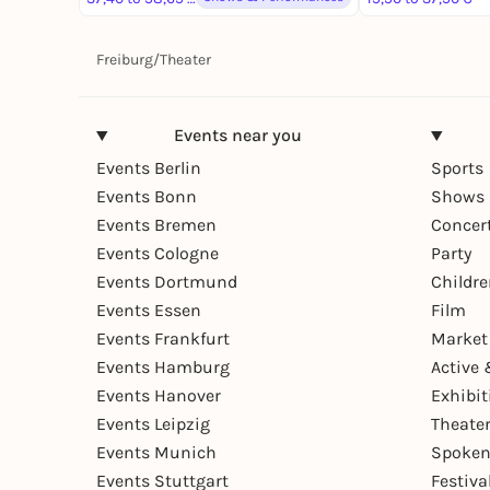
Freiburg
/
Theater
Events near you
Events Berlin
Sports
Events Bonn
Shows 
Events Bremen
Concer
Events Cologne
Party
Events Dortmund
Childr
Events Essen
Film
Events Frankfurt
Market
Events Hamburg
Active 
Events Hanover
Exhibit
Events Leipzig
Theate
Events Munich
Spoken
Events Stuttgart
Festiva