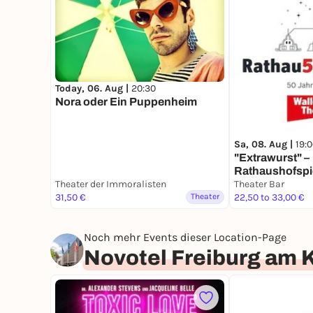
Today, 06. Aug |
20:30
Nora oder Ein Puppenheim
Sa, 08. Aug |
19:
"Extrawurst" –
Rathaushofspi
Theater der Immoralisten
Wallgraben Th
Theater Bar
31,50 €
Theater
22,50 to 33,00 €
Noch mehr Events dieser Location-Page
Novotel Freiburg am 