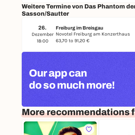
Weitere Termine von Das Phantom der 
Sasson/Sautter
26.
Freiburg im Breisgau
Novotel Freiburg am Konzerthaus
Dezember
63,70 to 91,20 €
18:00
Our app can
do so much more!
More recommendations fo