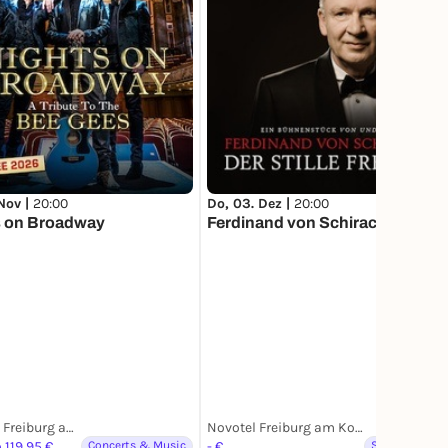
 Nov |
20:00
Do, 03. Dez |
20:00
s on Broadway
Ferdinand von Schirach
Novotel Freiburg am Konzerthaus
Novotel Freiburg am Konzerthaus
 119,95 €
Concerts & Music
- €
Spoken word