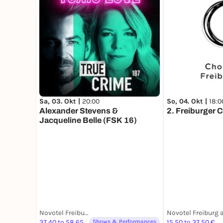
Sa, 03. Okt |
20:00
So, 04. Okt |
18:0
Alexander Stevens &
2. Freiburger 
Jacqueline Belle (FSK 16)
Novotel Freiburg am Konzerthaus
37,40 to 58,65 €
Shows & Performances
15,50 to 37,50 €