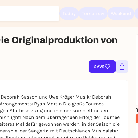
Today
Tomorrow
Weekend
ie Originalproduktion von
Sign up for free and get started right away
To like events, follow pages, or participate in lotteries, you need a fre
SAVE
Rausgegangen account.
REGISTER FOR FREE NOW
You already have an account?
Log in now
t Deborah Sasson und Uwe Kröger Musik: Deborah
 Arrangements: Ryan Martin Die große Tournee
gen Starbesetzung und in einer komplett neuen
highlight! Nach dem überragenden Erfolg der Tournee
iteres Mal dafür gewonnen werden, in der Saison die
menspiel der Sängerin mit Deutschlands Musicalstar
e des Phantoms übernimmt, wurde vom Publikum und