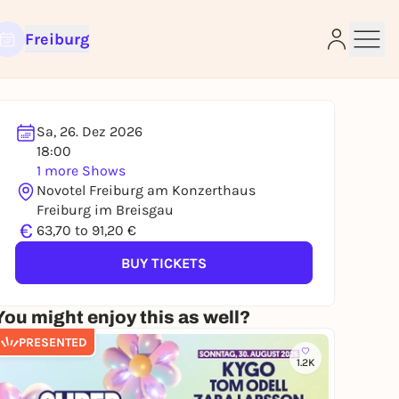
Freiburg
Sa, 26. Dez 2026
18:00
1 more Shows
e
Novotel Freiburg am Konzerthaus
Freiburg im Breisgau
€
63,70 to 91,20 €
BUY TICKETS
You might enjoy this as well?
PRESENTED
1.2K