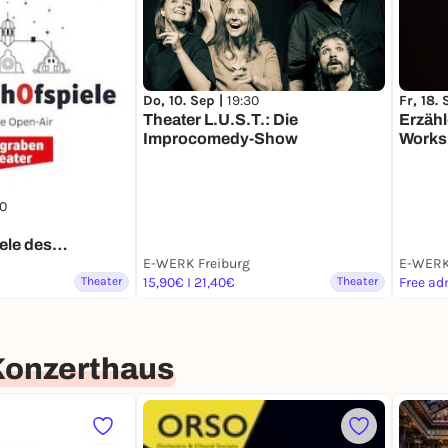
Do, 10. Sep |
19:30
Fr, 18.
Theater L.U.S.T.: Die
Erzähl
Improcomedy-Show
Works
00
ele des
eaters
E-WERK Freiburg
E-WERK
Theater
15,90€ I 21,40€
Theater
Free ad
Konzerthaus