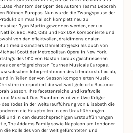
sselt „Das Phantom der Oper“ des Autoren Teams Deborah
den Bühnen Europas. Nun wurde die Zwangspause der
 Produktion musikalisch komplett neu zu
gsmusiker Ryan Martin gewonnen werden, der u.a.
t, Netflix, BBC, ABC, CBS und Fox USA komponierte und
owohl von den effektvollen, dreidimensionalen
Multimediakünstlers Daniel Stryjecki als auch von
chael Scott der Metropolitan Opera in New York.
rtstags des 1910 von Gaston Leroux geschriebenen
ines der erfolgreichsten Tournee Musicals Europas.
usikalischen Interpretationen des Literaturstoffes ab,
 und in Teilen der von Sasson komponierten Musik
hristine interpretiert die weltweit gefeierte Bostoner
rah Sasson. Ihre facettenreiche und kraftvolle
r und Musical. Das Phantom wird von Uwe Kröger
e des Todes in der Welturaufführung von Elisabeth die
r anderem die Hauptrollen in den Uraufführungen
eidi und in den deutschsprachigen Erstaufführungen
ittle, The Addams Family sowie Napoleon am Londoner
n die Rolle des von der Welt gefürchteten und