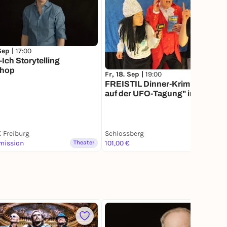
 Sep |
17:00
-Ich Storytelling
hop
Fr, 18. Sep |
19:00
FREISTIL Dinner-Krimi "Mord
auf der UFO-Tagung" im Dattler/
Freiburg
 Freiburg
Schlossberg
mission
Theater
101,00 €
Theater
5