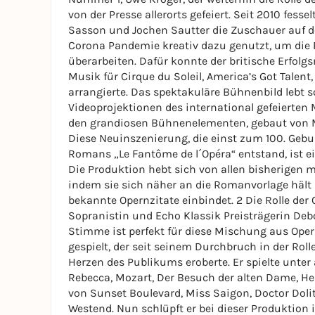
von der Presse allerorts gefeiert. Seit 2010 fe
Sasson und Jochen Sautter die Zuschauer auf 
Corona Pandemie kreativ dazu genutzt, um die
überarbeiten. Dafür konnte der britische Erfol
Musik für Cirque du Soleil, America’s Got Talen
arrangierte. Das spektakuläre Bühnenbild lebt s
Videoprojektionen des international gefeierten 
den grandiosen Bühnenelementen, gebaut von Mi
Diese Neuinszenierung, die einst zum 100. Gebu
Romans „Le Fantôme de l´Opéra“ entstand, ist e
Die Produktion hebt sich von allen bisherigen m
indem sie sich näher an die Romanvorlage hält
bekannte Opernzitate einbindet. 2 Die Rolle der C
Sopranistin und Echo Klassik Preisträgerin Debo
Stimme ist perfekt für diese Mischung aus Ope
gespielt, der seit seinem Durchbruch in der Roll
Herzen des Publikums eroberte. Er spielte unte
Rebecca, Mozart, Der Besuch der alten Dame, H
von Sunset Boulevard, Miss Saigon, Doctor Dol
Westend. Nun schlüpft er bei dieser Produktion i