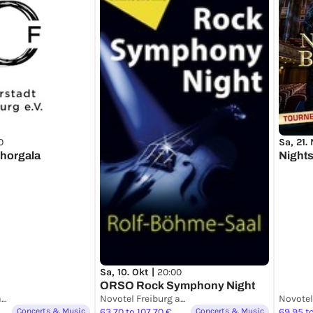
0
Sa, 21.
Chorgala
Night
Sa, 10. Okt |
20:00
ORSO Rock Symphony Night
Novotel Freiburg am Konzerthaus
Novotel Freiburg am Konzerthaus
Concerts & Music
63,70 to 107,70 €
Concerts & Music
69,95 to