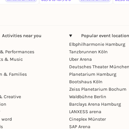
Activities near you
Popular event locatio
Elbphilharmonie Hamburg
& Performances
Tanzbrunnen Köln
ts & Music
Uber Arena
Deutsches Theater Münche
en & Families
Planetarium Hamburg
Bootshaus Köln
Zeiss Planetarium Bochum
& Creative
Waldbühne Berlin
ion
Barclays Arena Hamburg
r
LANXESS arena
 word
Cineplex Münster
ls
SAP Arena