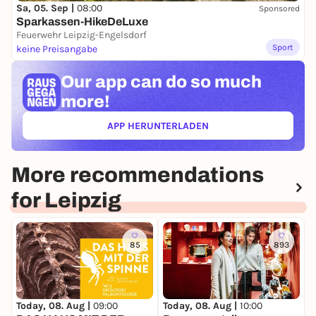
Sa, 05. Sep |
08:00
Sponsored
Sparkassen-HikeDeLuxe
Feuerwehr Leipzig-Engelsdorf
Sport
keine Preisangabe
Our app can
do so much
more!
APP HERUNTERLADEN
(ÖFFNET IN NEUEM TAB)
More recommendations
for Leipzig
85
893
Today, 08. Aug |
09:00
Today, 08. Aug |
10:00
T