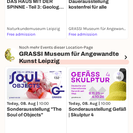
DAS HAUS MIT DER
Dauerausstellung
F
SPINNE - Teil 3: Geologie
kostenfrei für alle
& Paläontologie
Naturkundemuseum Leipzig
GRASSI Museum für Angewandte Kunst Leipzig
Free admission
Free admission
F
Noch mehr Events dieser Location-Page
GRASSI Museum für Angewandte
Kunst Leipzig
132
151
Today, 08. Aug |
10:00
Today, 08. Aug |
10:00
T
Sonderausstellung "The
Sonderausstellung Gefäß
D
Soul of Objects"
| Skulptur 4
k