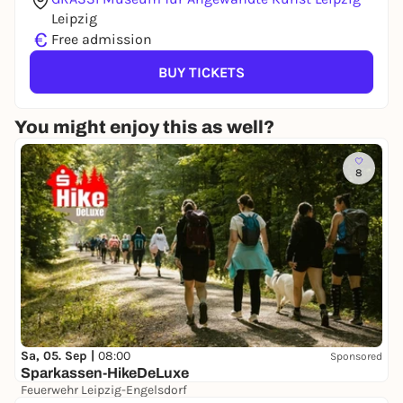
Leipzig
€
Free admission
BUY TICKETS
You might enjoy this as well?
8
Sa, 05. Sep |
08:00
Sponsored
Sparkassen-HikeDeLuxe
Feuerwehr Leipzig-Engelsdorf