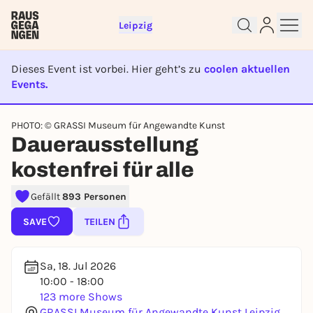
Leipzig
Dieses Event ist vorbei. Hier geht’s zu
coolen aktuellen
Events.
EVENT IST BEENDET
PHOTO: © GRASSI Museum für Angewandte Kunst
Dauerausstellung
Sign up for free and get started
right away
kostenfrei für alle
To like events, follow pages, or participate in
lotteries, you need a free Rausgegangen account.
Gefällt
893 Personen
REGISTER FOR FREE NOW
SAVE
TEILEN
You already have an account?
Log in now
Sa, 18. Jul 2026
10:00 - 18:00
123 more Shows
GRASSI Museum für Angewandte Kunst Leipzig