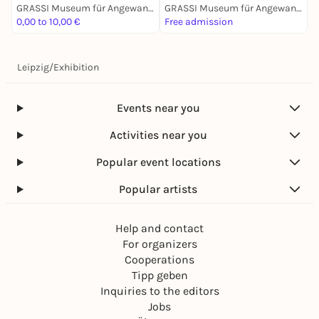
GRASSI Museum für Angewandte Kunst Leipzig
GRASSI Museum für Angewandte Kunst Leipzig
0,00 to 10,00 €
Free admission
F
Leipzig
/
Exhibition
Events near you
Activities near you
Popular event locations
Popular artists
Help and contact
For organizers
Cooperations
Tipp geben
Inquiries to the editors
Jobs