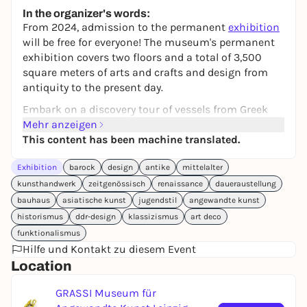
keine Preisangabe
In the organizer's words:
From 2024, admission to the permanent
exhibition
will be free for everyone! The museum's permanent
exhibition covers two floors and a total of 3,500
square meters of arts and crafts and design from
antiquity to the present day.
Embark on a discovery tour of vessels from Greek
and Roman antiquity, Chinese robes and tea bowls
Mehr anzeigen
from the Qing dynasty through to modern classics
This content has been machine translated.
such as utility design from the Bauhaus art
Exhibition
barock
design
antike
mittelalter
academy or designer chairs from the pop era.
kunsthandwerk
zeitgenössisch
renaissance
daueraustellung
bauhaus
asiatische kunst
jugendstil
angewandte kunst
historismus
ddr-design
klassizismus
art deco
funktionalismus
Hilfe und Kontakt zu diesem Event
Location
GRASSI Museum für