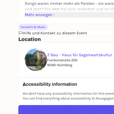
Songs waren immer mehr als Parolen - sie waren
Und jetzt? Die Welt hat sich verändert und ist 
POLIZIST haben längst noch nicht alles gesagt. 
Mehr anzeigen
sind vielleicht aktueller denn je. Sie sind gerei
heute so gut wie noch nie.
Concerts & Music
2026 wird das Jahr, in dem DER DICKE POLIZIST b
Hilfe und Kontakt zu diesem Event
geholt.
Location
Z-Bau - Haus für Gegenwartskultur
Frankenstraße 200
90461 Nürnberg
Accessibility information
We don't have any accessibility information for this event
You can find everything about accessibility at Rausgega