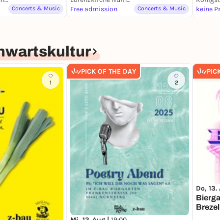
Concerts & Music
Free admission
Concerts & Music
keine P
nwartskultur
PICK OF THE DAY
PIC
1
2
Do, 13.
Bierga
Brezel
Mi, 12. Aug |
19:00