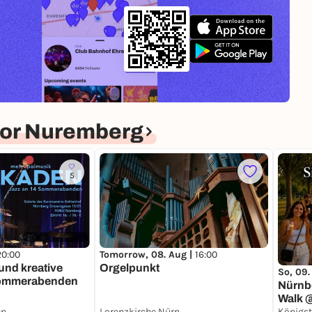
for Nuremberg
5
20:00
Tomorrow, 08. Aug |
16:00
Orgelpunkt
So, 09.
Sommerabenden
Nürnbe
Walk 
Kunstverein Kohlenhof Nürnberg e. V.
Lorenzkirche Nürnberg
Königst