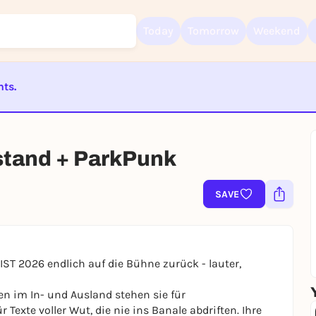
Today
Tomorrow
Weekend
nts.
Sign up for free and get started right away
ST BEENDET
To like events, follow pages, or participate in lotteries, you need a fre
Rausgegangen account.
sstand + ParkPunk
REGISTER FOR FREE NOW
You already have an account?
Log in now
SAVE
IST 2026 endlich auf die Bühne zurück - lauter,
n im In- und Ausland stehen sie für
exte voller Wut, die nie ins Banale abdriften. Ihre