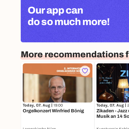
Our app can
do so much more!
More recommendations 
Today, 07. Aug |
19:00
Today, 07. Aug |
Orgelkonzert Winfried Bönig
Zikaden - Jazz und kreative
Musik an 14 
Lorenzkirche Nürnberg