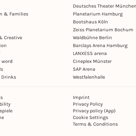
Deutsches Theater Münche
en & Families
Planetarium Hamburg
Bootshaus Köln
Zeiss Planetarium Bochum
& Creative
Waldbühne Berlin
ion
Barclays Arena Hamburg
r
LANXESS arena
 word
Cineplex Münster
ls
SAP Arena
 Drinks
Westfalenhalle
ns
Imprint
ility
Privacy Policy
spiele
Privacy policy (App)
ne
Cookie Settings
Terms & Conditions