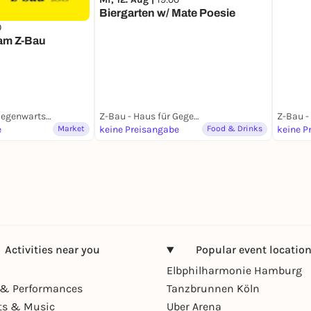
Biergarten w/ Mate Poesie
0
am Z-Bau
Z-Bau - Haus für Gegenwartskultur
Z-Bau - Haus für Gegenwartskultur
e
Market
keine Preisangabe
Food & Drinks
keine P
Activities near you
Popular event locatio
Elbphilharmonie Hamburg
& Performances
Tanzbrunnen Köln
ts & Music
Uber Arena