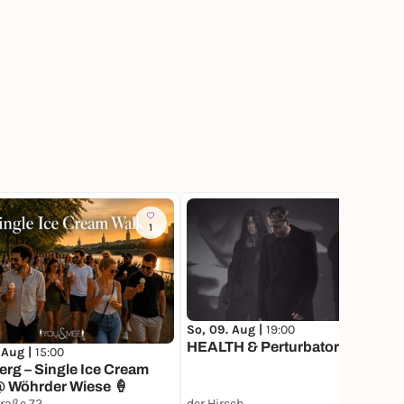
1
24
So, 09. Aug |
19:00
HEALTH & Perturbator
 Aug |
15:00
rg – Single Ice Cream
@ Wöhrder Wiese 🍦
raße 72
der Hirsch
Lottery