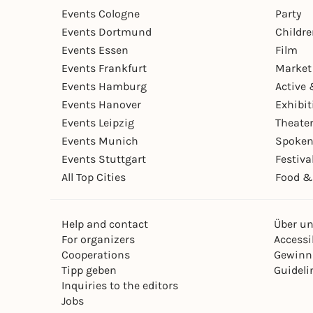
Events Cologne
Party
Events Dortmund
Childr
Events Essen
Film
Events Frankfurt
Market
Events Hamburg
Active 
Events Hanover
Exhibit
Events Leipzig
Theate
Events Munich
Spoken
Events Stuttgart
Festiva
All Top Cities
Food &
Help and contact
Über u
For organizers
Accessib
Cooperations
Gewinn
Tipp geben
Guideli
Inquiries to the editors
Jobs