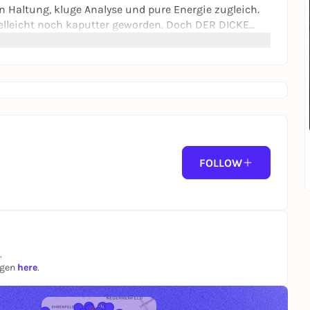
 Haltung, kluge Analyse und pure Energie zugleich.
vielleicht noch kaputter geworden. Doch DER DICKE
Sie sind älter geworden, aber nicht zahmer. Ihre Songs
ft, ohne ihre Wurzeln zu vergessen. Vermutlich sind sie
eweist: sie waren nie tot - sie haben nur kurz Luft
FOLLOW
.
ngen
here
.