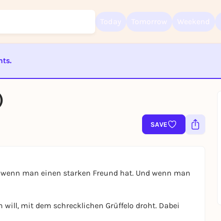
Today
Tomorrow
Weekend
nts.
ST BEENDET
Sign up for free and get started right away
)
To like events, follow pages, or participate in lotteries, you need a fre
Rausgegangen account.
SAVE
REGISTER FOR FREE NOW
You already have an account?
Log in now
gut, wenn man einen starken Freund hat. Und wenn man
n will, mit dem schrecklichen Grüffelo droht. Dabei