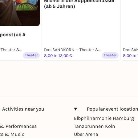
Michel in der Suppenschüssel
(ab 5 Jahren)
penst (ab 4
Das SANDKORN — Theater & Mehr
Das SANDKORN — Theater & Mehr
Theater
8,00 to 13,00 €
Theater
8,00 to 
Activities near you
Popular event locatio
Elbphilharmonie Hamburg
& Performances
Tanzbrunnen Köln
ts & Music
Uber Arena