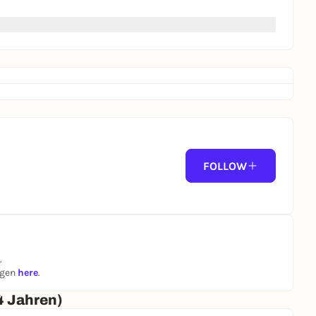
ein Einlass nach Vorstellungsbeginn
FOLLOW
.
ngen
here
.
4 Jahren)