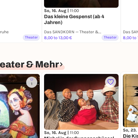
So, 16. Aug |
11:00
Das kleine Gespenst (ab 4
Jahren)
sruhe
Das SANDKORN — Theater & Mehr
Theater
8,00 to 13,00 €
Theater
8,00 to 
ater & Mehr
1
So, 23.
So, 16. Aug |
11:00
Die Ki