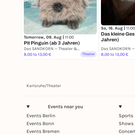
So, 16. Aug |
11:00
Das kleine Ges
Tomorrow, 09. Aug |
11:00
Jahren)
Pit Pinguin (ab 3 Jahren)
Das SANDKORN — Theater & Mehr
8,00 to 13,00 €
Theater
8,00 to 13,00 €
Karlsruhe
/
Theater
Events near you
Events Berlin
Sports
Events Bonn
Shows 
Events Bremen
Concer