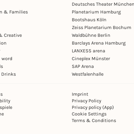
Deutsches Theater Münche
en & Families
Planetarium Hamburg
Bootshaus Köln
Zeiss Planetarium Bochum
& Creative
Waldbühne Berlin
ion
Barclays Arena Hamburg
r
LANXESS arena
 word
Cineplex Münster
ls
SAP Arena
 Drinks
Westfalenhalle
ns
Imprint
ility
Privacy Policy
spiele
Privacy policy (App)
ne
Cookie Settings
Terms & Conditions