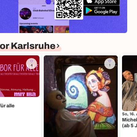
or Karlsruhe
4
1
ür alle
So, 16.
Michel
(ab 5 