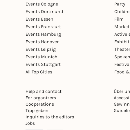
Events Cologne
Party
Events Dortmund
Childr
Events Essen
Film
Events Frankfurt
Market
Events Hamburg
Active 
Events Hanover
Exhibit
Events Leipzig
Theate
Events Munich
Spoken
Events Stuttgart
Festiva
All Top Cities
Food &
Help and contact
Über u
For organizers
Accessib
Cooperations
Gewinn
Tipp geben
Guideli
Inquiries to the editors
Jobs