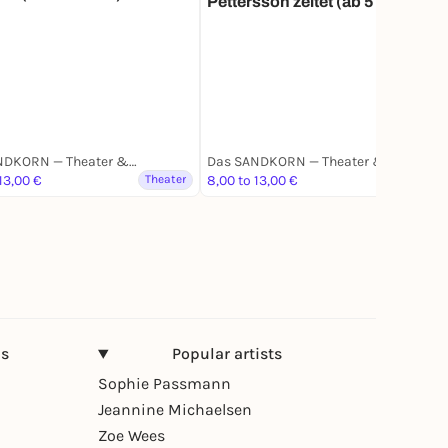
Pettersson zeltet (ab 5 Jahren)
Das SANDKORN — Theater & Mehr
Das SANDKORN — Theater & Mehr
13,00 €
Theater
8,00 to 13,00 €
Theater
ns
Popular artists
Sophie Passmann
Jeannine Michaelsen
Zoe Wees