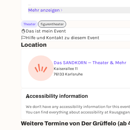
Regie: Eva Kaufmann
Mehr anzeigen
Spiel: Roberta Ascani
Ausst.: Vera Kniss
Theater
figurentheater
Spieldauer: 45 Minuten
Das ist mein Event
Hilfe und Kontakt zu diesem Event
Einlass: 30 Minuten vor Vorstellungsbeginn - K
Location
Das SANDKORN — Theater & Mehr
Kaiserallee 11
76133 Karlsruhe
Accessibility information
We don't have any accessibility information for this event
You can find everything about accessibility at Rausgega
Weitere Termine von Der Grüffelo (ab 