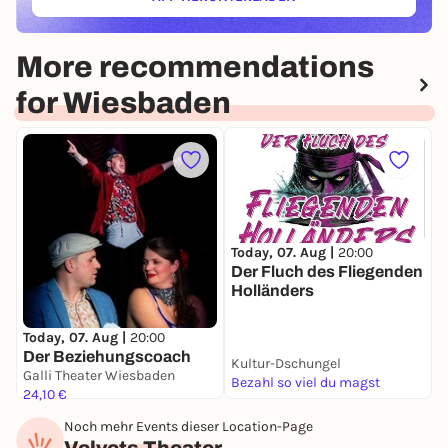
(ÖFFNET IN NEUEM TAB)
More recommendations
for Wiesbaden
Today, 07. Aug |
20:00
F
Der Fluch des Fliegenden
E
Holländers
Today, 07. Aug |
20:00
Der Beziehungscoach
Kultur-Dschungel
G
Galli Theater Wiesbaden
Bezahl so viel du magst
2
24,10 €
Noch mehr Events dieser Location-Page
Velvets Theater