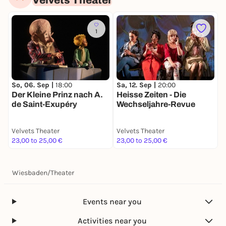
1
F
S
So, 06. Sep |
18:00
Sa, 12. Sep |
20:00
g
Der Kleine Prinz nach A.
Heisse Zeiten - Die
de Saint-Exupéry
Wechseljahre-Revue
Velvets Theater
Velvets Theater
V
23,00 to 25,00 €
23,00 to 25,00 €
2
Wiesbaden
/
Theater
Events near you
Activities near you