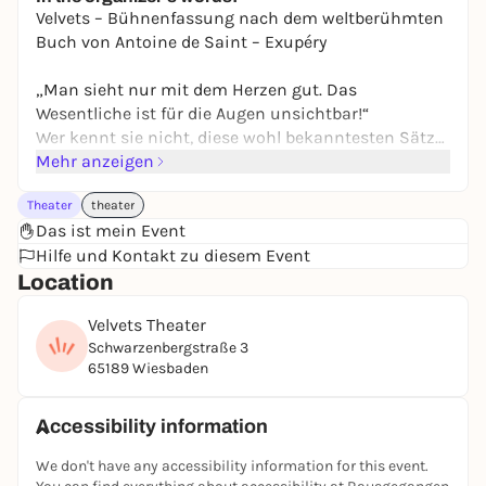
27,10 €
WIN
Velvets – Bühnenfassung nach dem weltberühmten
Buch von Antoine de Saint – Exupéry
„Man sieht nur mit dem Herzen gut. Das
Wesentliche ist für die Augen unsichtbar!“
Wer kennt sie nicht, diese wohl bekanntesten Sätze
aus Saint-Exupérys weltberühmter Geschichte. Auf
Mehr anzeigen
der Suche nach den wesentlichen Dingen des
Theater
theater
Lebens gerät der kleine Prinz auf den Planeten Erde
Das ist mein Event
und trifft dort einen notgelandeten Piloten: ihm
Hilfe und Kontakt zu diesem Event
erzählt der kleine Prinz nicht nur seine
Location
Lebensgeschichte, sondern auch von seinen bunten
Reise-Begegnungen.
Velvets Theater
Das Zusammenspiel von Mensch, Puppe und die
Schwarzenbergstraße 3
Möglichkeiten des Schwarzen Theaters offenbaren
65189 Wiesbaden
den besonderen, poetischen Charme der Erzählung.
Unser Kultstück seit über 40 Jahren, mit mehr als
1600 Vorstellungen im In– und Ausland
Accessibility information
We don't have any accessibility information for this event.
Für Erwachsene und Kinder ab 8 Jahre