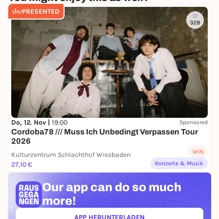
PRESENTED
328
Do, 12. Nov |
19:00
Sponsored
Cordoba78 /// Muss Ich Unbedingt Verpassen Tour
2026
WIN
Kulturzentrum Schlachthof Wiesbaden
Konzerte & Musik
27,10 €
Our app can
do so much
more!
APP HERUNTERLADEN