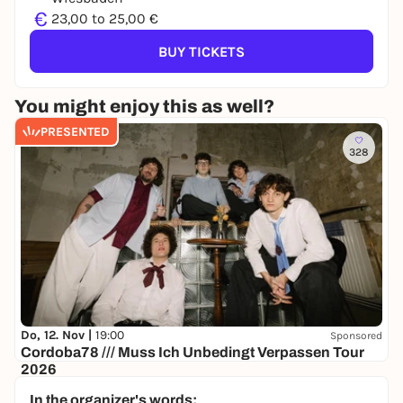
€
23,00 to 25,00 €
BUY TICKETS
You might enjoy this as well?
PRESENTED
328
Do, 12. Nov |
19:00
Sponsored
Cordoba78 /// Muss Ich Unbedingt Verpassen Tour
2026
Kulturzentrum Schlachthof Wiesbaden
In the organizer's words: