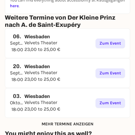
You can find everything about accessibility at Rausgegangen
here
.
Einlass: 45 Minuten vor Vorstellungsbeginn
Weitere Termine von Der Kleine Prinz
nach A. de Saint-Exupéry
06.
Wiesbaden
Velvets Theater
September
Zum Event
23,00 to 25,00 €
18:00
20.
Wiesbaden
Velvets Theater
September
Zum Event
23,00 to 25,00 €
18:00
03.
Wiesbaden
Velvets Theater
Oktober
Zum Event
23,00 to 25,00 €
18:00
MEHR TERMINE ANZEIGEN
You might enjoy this as well?