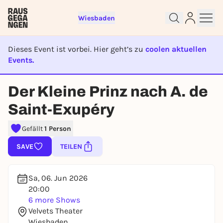
Wiesbaden
Dieses Event ist vorbei. Hier geht’s zu
coolen aktuellen
Events.
EVENT IST BEENDET
Der Kleine Prinz nach A. de
Sign up for free and get started
Saint-Exupéry
right away
To like events, follow pages, or participate in
Gefällt
1 Person
lotteries, you need a free Rausgegangen account.
SAVE
TEILEN
REGISTER FOR FREE NOW
You already have an account?
Log in now
Sa, 06. Jun 2026
20:00
6 more Shows
Velvets Theater
Wiesbaden