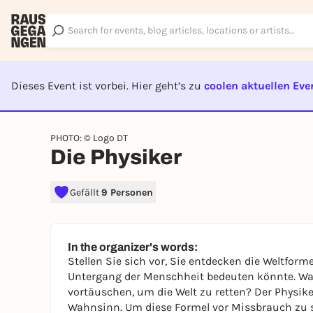
Dieses Event ist vorbei. Hier geht’s zu
coolen aktuellen Eve
EVENT I
PHOTO: © Logo DT
Die Physiker
Gefällt
9 Personen
In the organizer's words:
Stellen Sie sich vor, Sie entdecken die Weltform
Untergang der Menschheit bedeuten könnte. W
vortäuschen, um die Welt zu retten? Der Physiker Möbius entscheidet sich für den inszenierten
Wahnsinn. Um diese Formel vor Missbrauch zu sc