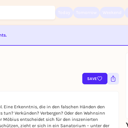
Today
Tomorrow
Weekend
nts.
Sign up for free and get started right away
ST BEENDET
To like events, follow pages, or participate in lotteries, you need a fre
Rausgegangen account.
REGISTER FOR FREE NOW
SAVE
You already have an account?
Log in now
el. Eine Erkenntnis, die in den falschen Händen den
as tun? Verkünden? Verbergen? Oder den Wahnsinn
hützen, zieht er sich in ein Sanatorium – unter der