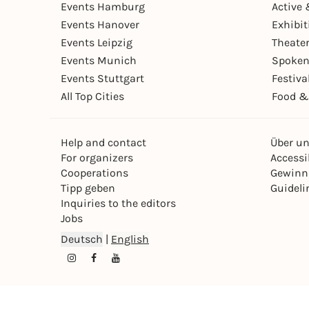
Events Hamburg
Active 
Events Hanover
Exhibit
Events Leipzig
Theate
Events Munich
Spoken
Events Stuttgart
Festiva
All Top Cities
Food &
Help and contact
Über u
For organizers
Accessib
Cooperations
Gewinn
Tipp geben
Guideli
Inquiries to the editors
Jobs
Deutsch
|
English