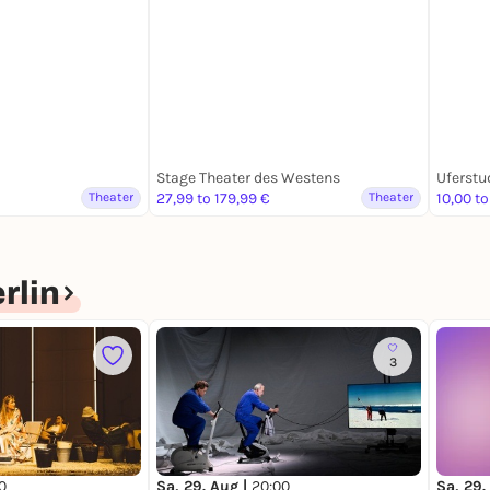
Stage Theater des Westens
Uferstu
Theater
27,99 to 179,99 €
Theater
10,00 to
rlin
3
0
Sa, 29. Aug |
20:00
Sa, 29.