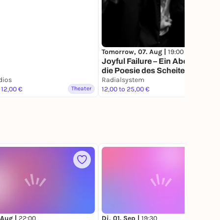
Tomorrow, 07. Aug |
19:00
Joyful Failure – Ein Abend über
die Poesie des Scheiterns
dios
Radialsystem
 12,00 €
Theater
12,00 to 25,00 €
Theater
 Aug |
22:00
Di, 01. Sep |
19:30