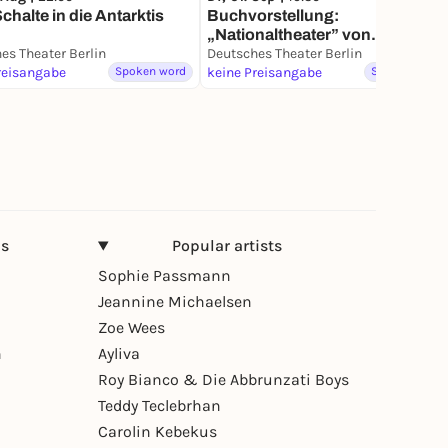
chalte in die Antarktis
Buchvorstellung:
„Nationaltheater” von
es Theater Berlin
Tanja Šljivar
Deutsches Theater Berlin
reisangabe
Spoken word
keine Preisangabe
Spoken word
ns
Popular artists
Sophie Passmann
Jeannine Michaelsen
Zoe Wees
n
Ayliva
Roy Bianco & Die Abbrunzati Boys
Teddy Teclebrhan
Carolin Kebekus