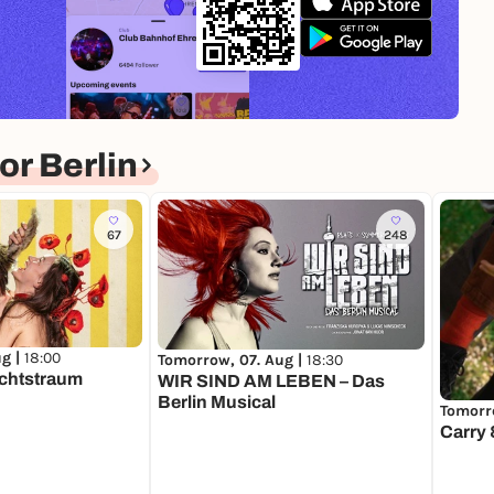
r Berlin
67
248
ug |
18:00
Tomorrow, 07. Aug |
18:30
chtstraum
WIR SIND AM LEBEN – Das
Berlin Musical
Tomorr
Carry 