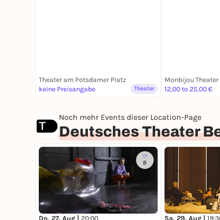
Theater am Potsdamer Platz
Monbijou Theater
keine Preisangabe
Theater
12,00 to 25,00 €
Noch mehr Events dieser Location-Page
Deutsches Theater Be
8
Do, 27. Aug |
20:00
Sa, 29. Aug |
19:3