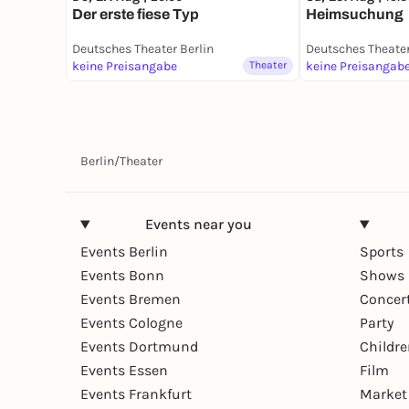
Der erste fiese Typ
Heimsuchung
Deutsches Theater Berlin
Deutsches Theater
keine Preisangabe
Theater
keine Preisangab
Berlin
/
Theater
Events near you
Events Berlin
Sports
Events Bonn
Shows 
Events Bremen
Concer
Events Cologne
Party
Events Dortmund
Childr
Events Essen
Film
Events Frankfurt
Market