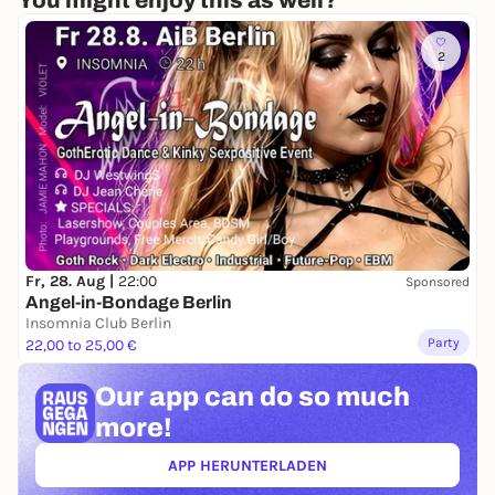
You might enjoy this as well?
Nach ihrer Mitarbeit an 1000 Serpentinen Angst
kehrt Joana Tischkau als Regisseurin ans Maxim
2
Gorki Theater zurück. Zum ersten Mal führt sie im
Studio Я Regie, mit dem Autor Lamin Leroy Gibba
selbst in einer der Hauptrollen.
Uraufführung 7/Februar 2026
Foto: Esra Rotthoff
Fr, 28. Aug |
22:00
Sponsored
Angel-in-Bondage Berlin
Insomnia Club Berlin
Party
22,00 to 25,00 €
Our app can
do so much
more!
APP HERUNTERLADEN
(ÖFFNET IN NEUEM TAB)