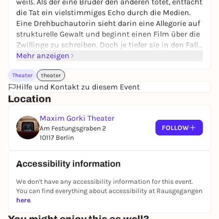
weiß. Als der eine Bruder den anderen tötet, entfacht
die Tat ein vielstimmiges Echo durch die Medien.
Eine Drehbuchautorin sieht darin eine Allegorie auf
strukturelle Gewalt und beginnt einen Film über die
Zwillinge zu schreiben. Doch je tiefer sie in den Fall
eintaucht, desto mehr verheddert sie sich in ihrem
Mehr anzeigen
eigenen Anspruch, aus dem Geschehenen eine
Theater
theater
Geschichte zu machen und dabei »das große
Hilfe und Kontakt zu diesem Event
Ganze« offenzulegen.
Location
Die Zwillinge von Lamin Leroy Gibba entfaltet sich
Maxim Gorki Theater
wie ein Panoptikum, eine Matrjoschka aus
FOLLOW
Am Festungsgraben 2
Stimmen, ein Fahrgeschäft, das nie anhält. Das
10117 Berlin
Stück untersucht die fragilen Grenzen zwischen
Wahrnehmung und Projektion, zwischen
Deutungshoheit und Kontrollverlust. Die Figuren
Accessibility information
sind gefangen im Flackern von Wahrheit und
We don't have any accessibility information for this event.
Fiktion, tasten sich unter Beobachtung stehend auf
You can find everything about accessibility at Rausgegangen
der Suche nach einem Selbstbild voran, das nicht
here
.
selten verrutscht.