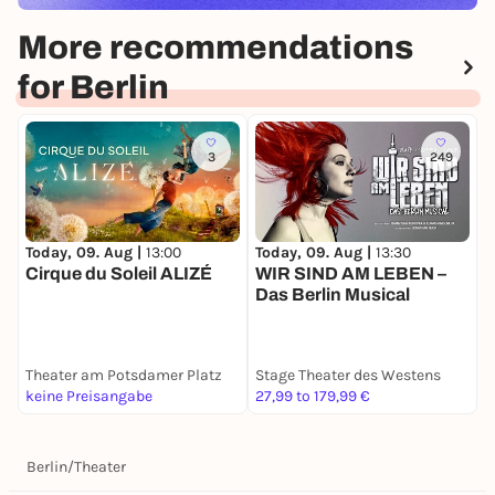
More recommendations
for Berlin
3
249
Today, 09. Aug |
13:00
Today, 09. Aug |
13:30
T
Cirque du Soleil ALIZÉ
WIR SIND AM LEBEN –
S
Das Berlin Musical
h
Theater am Potsdamer Platz
Stage Theater des Westens
B
keine Preisangabe
27,99 to 179,99 €
5
Berlin
/
Theater