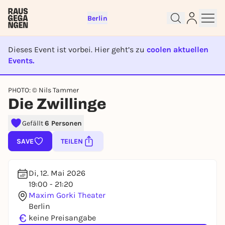
Berlin
Dieses Event ist vorbei. Hier geht’s zu
coolen aktuellen
Events.
Sign up for free and get started
EVENT IST BEENDET
PHOTO: © Nils Tammer
right away
Die Zwillinge
To like events, follow pages, or participate in
lotteries, you need a free Rausgegangen account.
Gefällt
6 Personen
REGISTER FOR FREE NOW
SAVE
TEILEN
You already have an account?
Log in now
Di, 12. Mai 2026
19:00 - 21:20
Maxim Gorki Theater
Berlin
€
keine Preisangabe