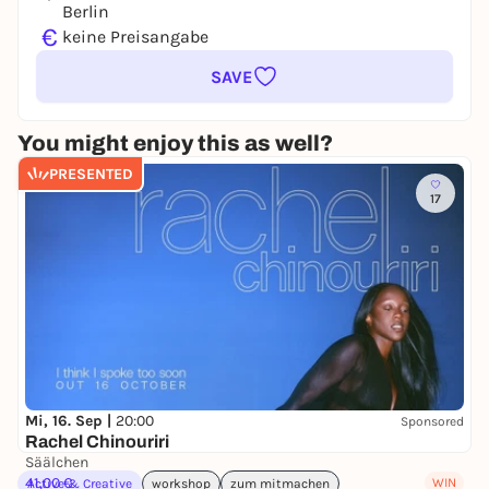
Berlin
€
keine Preisangabe
SAVE
You might enjoy this as well?
PRESENTED
17
Mi, 16. Sep |
20:00
Sponsored
Rachel Chinouriri
Säälchen
41,00 €
WIN
Active & Creative
workshop
zum mitmachen