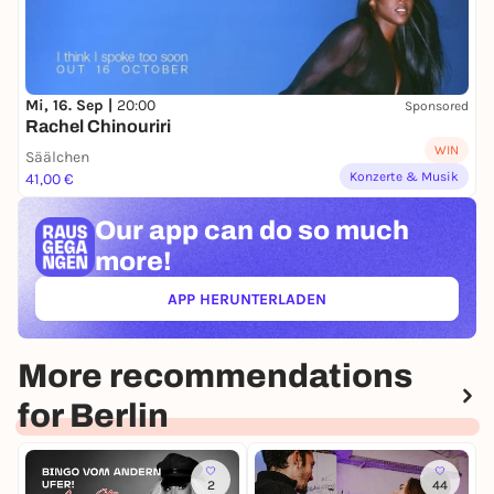
Mi, 16. Sep |
20:00
Sponsored
Rachel Chinouriri
WIN
Säälchen
Konzerte & Musik
41,00 €
Our app can
do so much
more!
APP HERUNTERLADEN
(ÖFFNET IN NEUEM TAB)
More recommendations
for Berlin
2
44