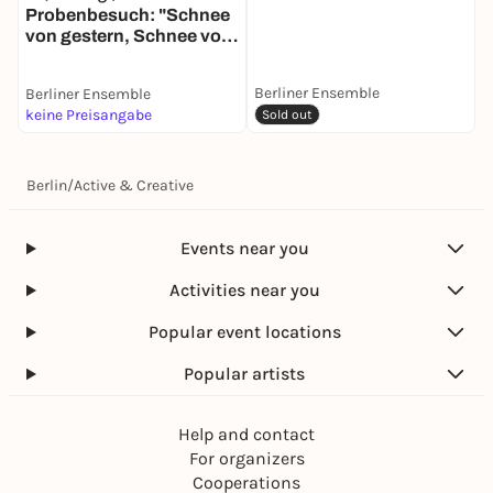
Probenbesuch: "Schnee
von gestern, Schnee von
morgen"
Berliner Ensemble
Berliner Ensemble
B
keine Preisangabe
k
Sold out
Berlin
/
Active & Creative
Events near you
Activities near you
Popular event locations
Popular artists
Help and contact
For organizers
Cooperations