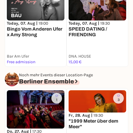
Today, 07. Aug |
19:00
Today, 07. Aug |
19:30
T
Bingo Vom Anderen Ufer
SPEED DATING /
S
x Amy Strong
FRIENDING
E
m
Bar Am Ufer
DNA. HOUSE
B
Free admission
15,00 €
9
Noch mehr Events dieser Location-Page
Berliner Ensemble
1
3
Fr, 28. Aug |
19:30
"1999 Meter über dem
F
Meer"
S
Do, 27. Aug |
17:30