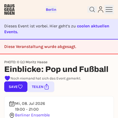
Berlin
Dieses Event ist vorbei. Hier geht’s zu
coolen aktuellen
Events.
Sign up for free and get started
Diese Veranstaltung wurde abgesagt.
right away
CANCELED
To like events, follow pages, or participate in
lotteries, you need a free Rausgegangen account.
PHOTO: © (c) Moritz Haase
Einblicke: Pop und Fußball
REGISTER FOR FREE NOW
Noch niemand hat sich das Event gemerkt.
You already have an account?
Log in now
SAVE
TEILEN
Mi, 08. Jul 2026
19:00 - 21:00
Berliner Ensemble