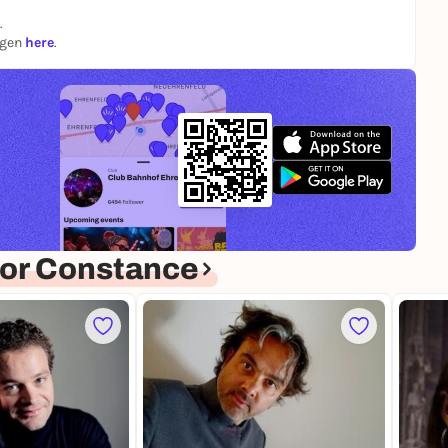
.
ngen
here
.
or Constance