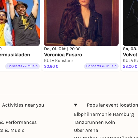
0
Do, 01. Okt |
20:00
Sa, 03.
ermusikladen
Veronica Fusaro
Velvet
KULA Konstanz
KULA K
Concerts & Music
30,60 €
Concerts & Music
23,00 €
Activities near you
Popular event locatio
Elbphilharmonie Hamburg
& Performances
Tanzbrunnen Köln
ts & Music
Uber Arena