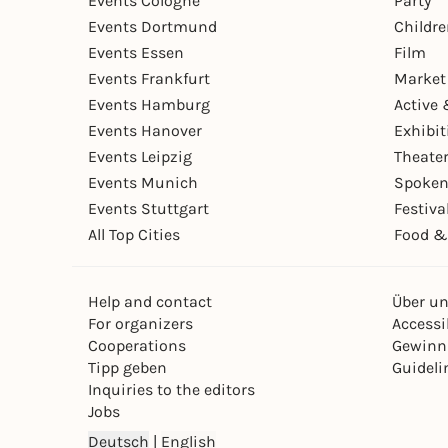
Events Cologne
Party
Events Dortmund
Childr
Events Essen
Film
Events Frankfurt
Market
Events Hamburg
Active 
Events Hanover
Exhibit
Events Leipzig
Theate
Events Munich
Spoken
Events Stuttgart
Festiva
All Top Cities
Food &
Help and contact
Über u
For organizers
Accessib
Cooperations
Gewinn
Tipp geben
Guideli
Inquiries to the editors
Jobs
Deutsch
|
English