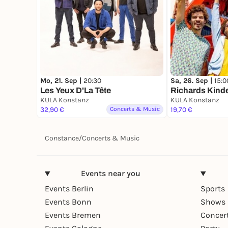
Mo, 21. Sep |
20:30
Sa, 26. Sep |
15:0
Les Yeux D'La Tête
Richards Kind
KULA Konstanz
KULA Konstanz
32,90 €
Concerts & Music
19,70 €
Constance
/
Concerts & Music
Events near you
Events Berlin
Sports
Events Bonn
Shows 
Events Bremen
Concer