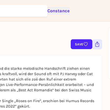
Constance
Sign up for free and get started right away
To like events, follow pages, or participate in lotteries, you need a fre
SAVE
Rausgegangen account.
REGISTER FOR FREE NOW
You already have an account?
Log in now
und die starke melodische Handschrift ziehen einen
kraftvoll, wird der Sound oft mit PJ Harvey oder Cat
rten hat sich elie zoé den Ruf einer extrem
en Live-Performance-Persönlichkeit erarbeitet – und
erem als „Best Act Romandie“ bei den Swiss Music
er Single „Roses on Fire“, erschien bei Humus Records
es 2022“ gekürt.