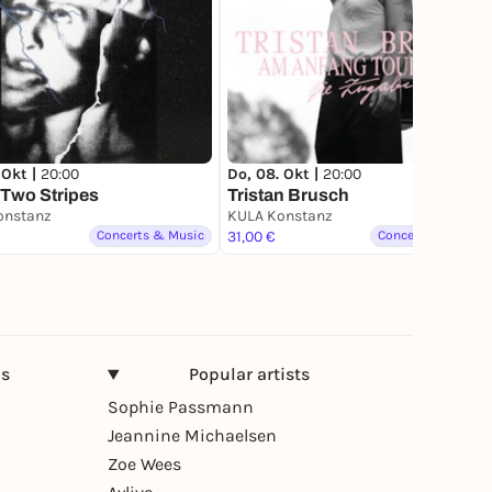
 Okt |
20:00
Do, 08. Okt |
20:00
 Two Stripes
Tristan Brusch
onstanz
KULA Konstanz
Concerts & Music
31,00 €
Concerts & Music
ns
Popular artists
Sophie Passmann
Jeannine Michaelsen
Zoe Wees