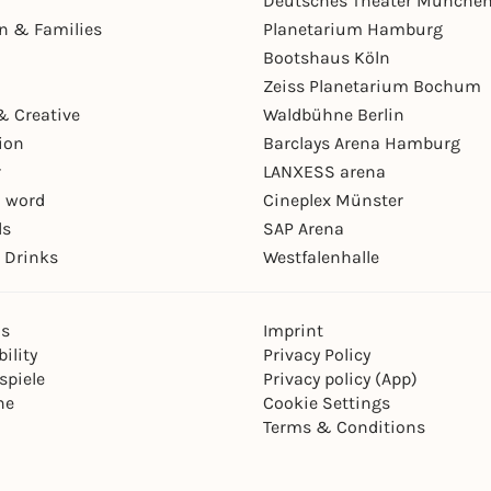
Deutsches Theater Münche
en & Families
Planetarium Hamburg
Bootshaus Köln
Zeiss Planetarium Bochum
& Creative
Waldbühne Berlin
ion
Barclays Arena Hamburg
r
LANXESS arena
 word
Cineplex Münster
ls
SAP Arena
 Drinks
Westfalenhalle
ns
Imprint
ility
Privacy Policy
spiele
Privacy policy (App)
ne
Cookie Settings
Terms & Conditions