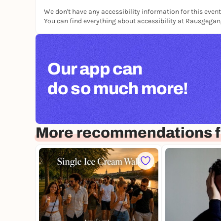
We don't have any accessibility information for this event
You can find everything about accessibility at Rausgega
Our app can
do so much more!
More recommendations f