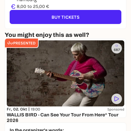
€
8,00 to 25,00 €
BUY TICKETS
You might enjoy this as well?
PRESENTED
687
Fr, 02. Okt |
19:00
Sponsored
WALLIS BIRD - Can See Your Tour From Here“ Tour
2026
NOCHTSPEICHER
In the organizer's words: