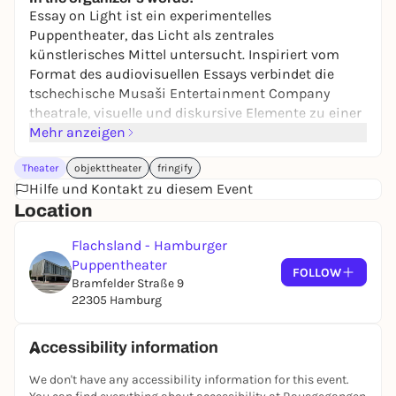
35,00 €
WIN
Essay on Light ist ein experimentelles
Puppentheater, das Licht als zentrales
künstlerisches Mittel untersucht. Inspiriert vom
Format des audiovisuellen Essays verbindet die
tschechische Musaši Entertainment Company
theatrale, visuelle und diskursive Elemente zu einer
eigenständigen Bühnenform.
Mehr anzeigen
Theater
objekttheater
fringify
Ausgehend von einer dialogischen Szene zweier
Hilfe und Kontakt zu diesem Event
personifizierter Scheinwerfer, die ihre eigene Rolle
Location
im Theater reflektieren, entfaltet sich die Arbeit in
assoziativen Bild- und Textsequenzen. Diese reichen
Flachsland - Hamburger
von der kulturgeschichtlichen Bedeutung des
Puppentheater
Feuers als frühester Lichtquelle über technische
FOLLOW
Bramfelder Straße 9
Aspekte – etwa Glühfäden als materielle Grundlage
22305 Hamburg
von Theaterlicht – bis hin zu spekulativen
Zukunftsszenarien, in denen Licht Teil digitaler und
posthumaner Systeme wird.
Accessibility information
Sprache:
nonverbal
We don't have any accessibility information for this event.