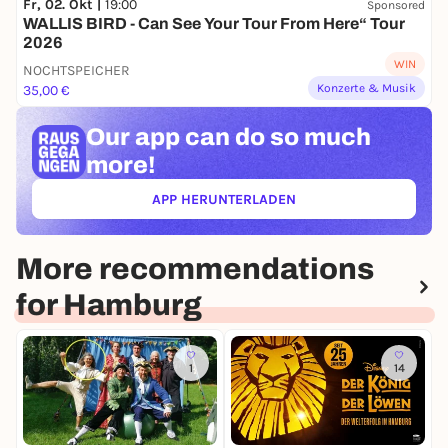
Fr, 02. Okt |
19:00
Sponsored
WALLIS BIRD - Can See Your Tour From Here“ Tour
2026
WIN
NOCHTSPEICHER
Konzerte & Musik
35,00 €
Our app can
do so much
more!
APP HERUNTERLADEN
(ÖFFNET IN NEUEM TAB)
More recommendations
for Hamburg
1
14