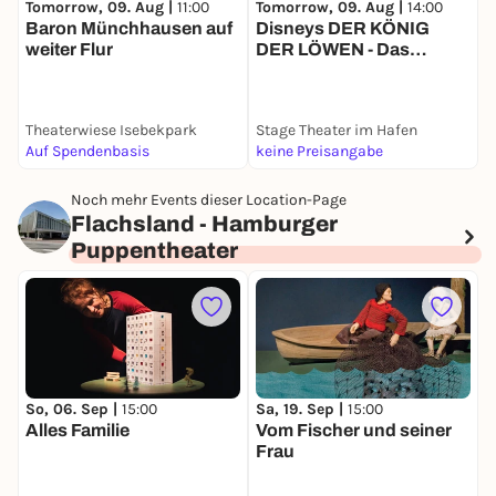
Tomorrow, 09. Aug |
11:00
Tomorrow, 09. Aug |
14:00
T
Baron Münchhausen auf
Disneys DER KÖNIG
M
weiter Flur
DER LÖWEN - Das
J
Musical
Theaterwiese Isebekpark
Stage Theater im Hafen
S
Auf Spendenbasis
keine Preisangabe
k
Noch mehr Events dieser Location-Page
Flachsland - Hamburger
Puppentheater
So, 06. Sep |
15:00
Sa, 19. Sep |
15:00
D
Alles Familie
Vom Fischer und seiner
M
Frau
k