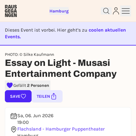
Hamburg
Dieses Event ist vorbei. Hier geht’s zu
coolen aktuellen
Events.
EVENT IST BEENDET
PHOTO: © Silke Kaufmann
Sign up for free and get started
Essay on Light - Musasi
right away
To like events, follow pages, or participate in
Entertainment Company
lotteries, you need a free Rausgegangen account.
Gefällt
2 Personen
REGISTER FOR FREE NOW
You already have an account?
Log in now
SAVE
TEILEN
Sa, 06. Jun 2026
19:00
Flachsland - Hamburger Puppentheater
Hamburg