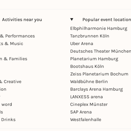
Activities near you
Popular event locatio
Elbphilharmonie Hamburg
& Performances
Tanzbrunnen Köln
ts & Music
Uber Arena
Deutsches Theater Münche
en & Families
Planetarium Hamburg
Bootshaus Köln
Zeiss Planetarium Bochum
& Creative
Waldbühne Berlin
ion
Barclays Arena Hamburg
r
LANXESS arena
 word
Cineplex Münster
ls
SAP Arena
 Drinks
Westfalenhalle