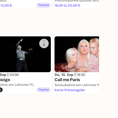
dios
Freilichtbühne Gutshof Britz
 12,00 €
Theater
16,00 to 25,00 €
Theater
2
22
 Sep |
20:00
Do, 10. Sep |
19:30
izige
Call me Paris
Schaubühne am Lehniner Platz
Schaubühne am Lehniner Platz
Theater
keine Preisangabe
Theater
t