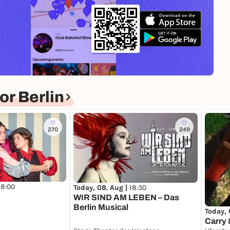
r Berlin
270
249
18:00
Today, 08. Aug |
18:30
WIR SIND AM LEBEN – Das
Berlin Musical
Today, 
Carry 