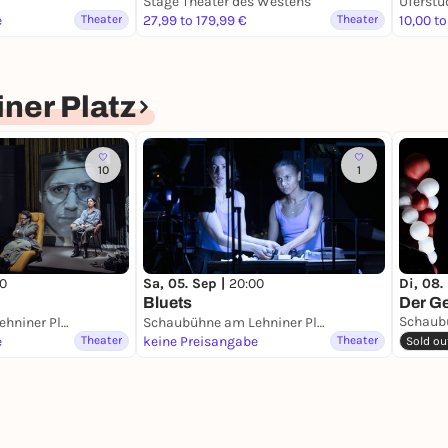
Stage Theater des Westens
Uferstu
e
Theater
27,99 to 179,99 €
Theater
10,00 to
ner Platz
10
1
00
Sa, 05. Sep |
20:00
Di, 08.
Bluets
Der Ge
Schaubühne am Lehniner Platz
Schaubühne am Lehniner Platz
e
Theater
keine Preisangabe
Theater
Sold ou