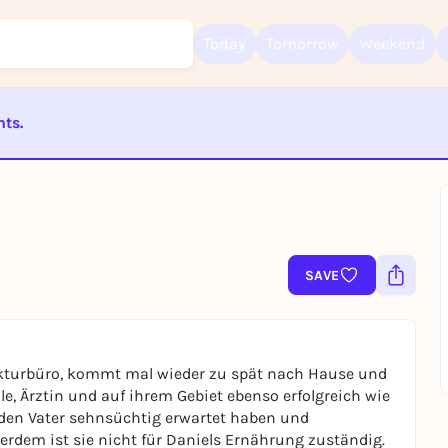
Today
Tomorrow
Weekend
nts.
Sign up for free and get started right away
To like events, follow pages, or participate in lotteries, you need a fre
ST BEENDET
Rausgegangen account.
REGISTER FOR FREE NOW
You already have an account?
Log in now
SAVE
tekturbüro, kommt mal wieder zu spät nach Hause und
lle, Ärztin und auf ihrem Gebiet ebenso erfolgreich wie
e den Vater sehnsüchtig erwartet haben und
erdem ist sie nicht für Daniels Ernährung zuständig.