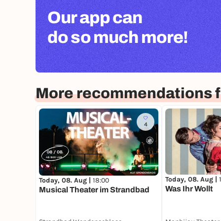
Our app can
do so much more!
More recommendations fo
4
Today, 08. Aug |
Today, 08. Aug |
18:00
Was Ihr Wollt
Musical Theater im Strandbad