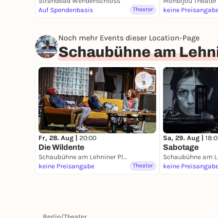
Strandbad Wendenschloss
Monbijou Theater
Auf Spendenbasis
Theater
keine Preisangab
Noch mehr Events dieser Location-Page
Schaubühne am Lehni
9
Fr, 28. Aug |
20:00
Sa, 29. Aug |
18:
Die Wildente
Sabotage
Schaubühne am Lehniner Platz
keine Preisangabe
Theater
keine Preisangab
Berlin
/
Theater