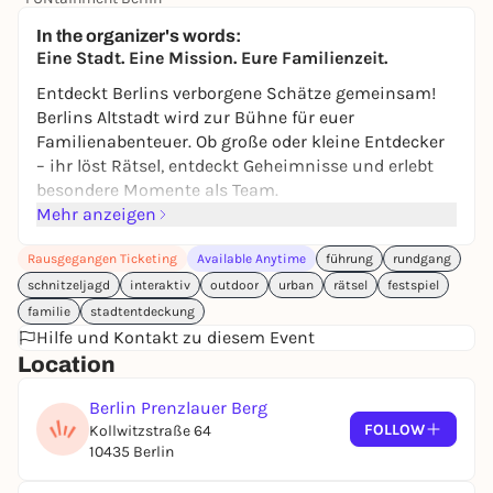
Free admission
In the organizer's words:
Eine Stadt. Eine Mission. Eure Familienzeit.
Entdeckt Berlins verborgene Schätze gemeinsam!
Berlins Altstadt wird zur Bühne für euer
Familienabenteuer. Ob große oder kleine Entdecker
– ihr löst Rätsel, entdeckt Geheimnisse und erlebt
besondere Momente als Team.
Mehr anzeigen
Mit nur einem Ticket kann die ganze Familie
mitspielen.
Rausgegangen Ticketing
Available Anytime
führung
rundgang
Eine Schatzsuche zum Mitmachen
schnitzeljagd
interaktiv
outdoor
urban
rätsel
festspiel
Vergesst langweilige Stadtrundgänge! Diese
familie
stadtentdeckung
interaktive Tour führt euch von einem geheimen Ort
Hilfe und Kontakt zu diesem Event
zum nächsten – voller kleiner Wunder, die Groß und
Location
Klein zum Staunen bringen. Einfach App starten
und los geht's!
Berlin Prenzlauer Berg
FOLLOW
Kollwitzstraße 64
Gemeinsam unterwegs
10435 Berlin
Lachen, rätseln, entdecken: Diese Schatzsuche