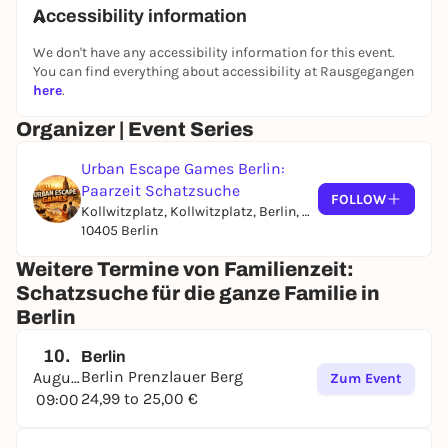
schenkt euch gemeinsame Zeit – für Eltern und
Accessibility information
Kinder, für Geschichten und Gespräche. Jeder
Hinweis bringt euch näher zusammen.
We don't have any accessibility information for this event.
You can find everything about accessibility at Rausgegangen
Euer Handy als Kompass
here
.
Mit dem Smartphone in der Hand und Neugier im
Herzen wird Berlin zum Spielplatz für die ganze
Organizer | Event Series
Familie. Technik trifft auf Kindheitserinnerung – ein
echtes Abenteuer für alle Generationen.
Urban Escape Games Berlin:
Paarzeit Schatzsuche
Berlin mit Kinderaugen entdecken
FOLLOW
Kollwitzplatz, Kollwitzplatz, Berlin, Germany
Löst Rätsel, findet geheime Orte und teilt
10405 Berlin
unvergessliche Momente. Wenn ihr mal nicht
weiterwisst, hilft euer Host gerne weiter.
Weitere Termine von Familienzeit:
Schatzsuche für die ganze Familie in
Bereit für euer Familienabenteuer?
App laden, Code
Berlin
eingeben, losziehen – und Berlin durch eure Augen
neu erleben.
10.
Berlin
Wie läuft der Kurs ab?
Berlin Prenzlauer Berg
August
Zum Event
Einfach loslegen:
24,99 to 25,00 €
Mit eurem persönlichen
09:00
Zugangscode startet ihr direkt in der App – ohne
Vorbereitung, ohne Stress.