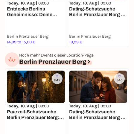
Today, 10. Aug |
09:00
Today, 10. Aug |
09:00
T
Was muss mitgebracht werden?
Entdecke Berlins
Dating-Schatzsuche
J
Du bringst die Neugier, wir den Rest. Ein geladenes
Geheimnisse: Deine
Berlin Prenzlauer Berg –
B
Smartphone und Lust auf Abenteuer – mehr
Schatzsuche
Match Mission für 2
braucht ihr nicht. Den Zauber, die Rätsel und das
Erlebnis organisieren wir.
Berlin Prenzlauer Berg
Berlin Prenzlauer Berg
B
14,99 to 15,00 €
19,99 €
3
Ticketpreis:
Familienticket für die ganze Familie –
25 €
Noch mehr Events dieser Location-Page
Berlin Prenzlauer Berg
242
345
Today, 10. Aug |
09:00
Today, 10. Aug |
09:00
T
Paarzeit-Schatzsuche
Dating-Schatzsuche
J
Berlin Prenzlauer Berg:
Berlin Prenzlauer Berg –
B
Ihr zwei. Eine Stadt. Eine
Match Mission für 2
Mission.