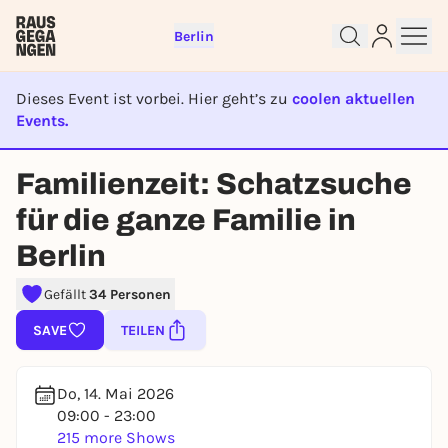
Berlin
Dieses Event ist vorbei. Hier geht’s zu
coolen aktuellen
Events.
EVENT IST BEENDET
Familienzeit: Schatzsuche
Sign up for free and get started
für die ganze Familie in
right away
Berlin
To like events, follow pages, or participate in
lotteries, you need a free Rausgegangen account.
Gefällt
34 Personen
REGISTER FOR FREE NOW
SAVE
TEILEN
You already have an account?
Log in now
Do, 14. Mai 2026
09:00 - 23:00
215 more Shows