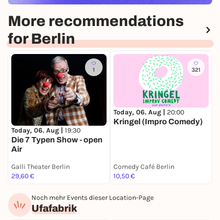
More recommendations
for Berlin
1
321
Today, 06. Aug |
20:00
T
Kringel (Impro Comedy)
A
Today, 06. Aug |
19:30
Die 7 Typen Show - open
Air
Galli Theater Berlin
Comedy Café Berlin
R
29,60 €
10,50 €
F
Noch mehr Events dieser Location-Page
Ufafabrik