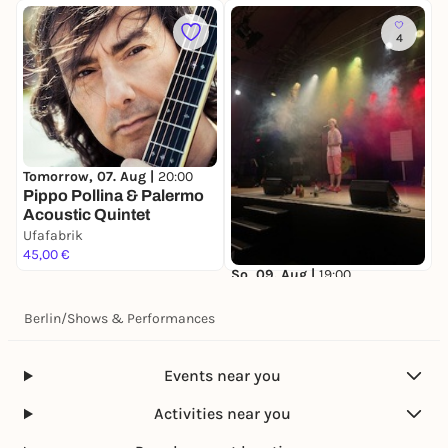
4
F
9
Tomorrow, 07. Aug |
20:00
Pippo Pollina & Palermo
Acoustic Quintet
Ufafabrik
U
45,00 €
2
So, 09. Aug |
19:00
Queer Slam Berlin
Ufafabrik
Berlin
/
Shows & Performances
20,80 €
Events near you
Activities near you