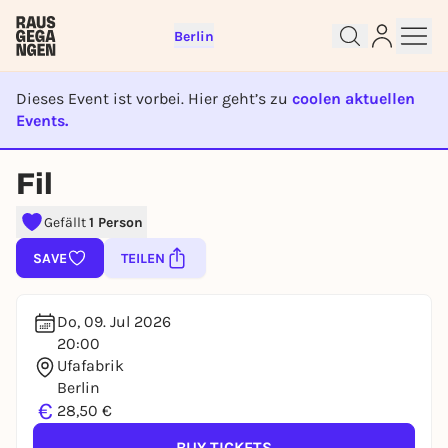
Berlin
Dieses Event ist vorbei. Hier geht’s zu
coolen aktuellen
Events.
EVENT IST BEENDET
Sign up for free and get started
Fil
right away
To like events, follow pages, or participate in
Gefällt
1 Person
lotteries, you need a free Rausgegangen account.
SAVE
TEILEN
REGISTER FOR FREE NOW
You already have an account?
Log in now
Do, 09. Jul 2026
20:00
Ufafabrik
Berlin
€
28,50 €
BUY TICKETS