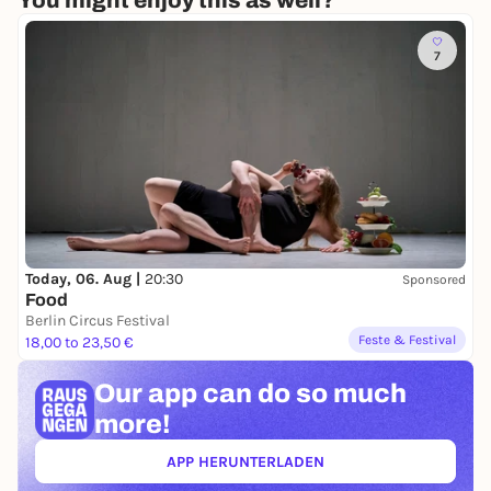
You might enjoy this as well?
der Tod (Mist, jetzt haben wir den Trost doch
ausgeplaudert. Aber es gibt auch ganz tolle Lieder ).
7
Loriot, der glanzvolle Olle, meinte einst, „Altern ist
eine Zumutung"" - Fils Show ist eine Offenbarung.
Deutschland ist eine Demokratie und von all dem
überzeugt ihr euch am besten selbst.
https://www.filberlin.de/
Foto: FiL
Today, 06. Aug |
20:30
Sponsored
Food
Kassenöffnung um 19:00 Uhr
Berlin Circus Festival
Feste & Festival
18,00 to 23,50 €
Our app can
do so much
more!
APP HERUNTERLADEN
(ÖFFNET IN NEUEM TAB)