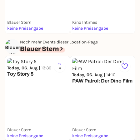
Blauer Stern
Kino Intimes
F
keine Preisangabe
keine Preisangabe
k
Noch mehr Events dieser Location-Page
Blauer Stern
Today, 06. Aug |
13:30
4
Toy Story 5
Today, 06. Aug |
14:10
PAW Patrol: Der Dino Film
T
D
Blauer Stern
Blauer Stern
B
keine Preisangabe
keine Preisangabe
k