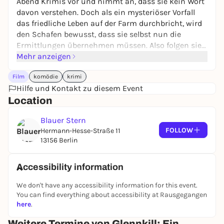
Abend Krimis vor und nimmt an, dass sie kein Wort
davon verstehen. Doch als ein mysteriöser Vorfall
das friedliche Leben auf der Farm durchbricht, wird
den Schafen bewusst, dass sie selbst nun die
Ermittlungen übernehmen müssen. Also folgen sie
der Spur der Beweise und machen menschliche
Mehr anzeigen
Verdächtige ausfindig. Dabei beweisen sie, dass
Film
komödie
krimi
auch Schafe brillant darin sein können, Verbrechen
Hilfe und Kontakt zu diesem Event
aufzuklären.
Location
Blauer Stern
FOLLOW
Hermann-Hesse-Straße 11
13156 Berlin
Accessibility information
We don't have any accessibility information for this event.
You can find everything about accessibility at Rausgegangen
here
.
Weitere Termine von Glennkill: Ein