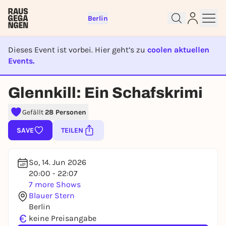
Berlin
Dieses Event ist vorbei. Hier geht’s zu
coolen aktuellen
Events.
EVENT IST BEENDET
Glennkill: Ein Schafskrimi
Sign up for free and get started
right away
Gefällt
28 Personen
To like events, follow pages, or participate in
lotteries, you need a free Rausgegangen account.
SAVE
TEILEN
REGISTER FOR FREE NOW
You already have an account?
Log in now
So, 14. Jun 2026
20:00 - 22:07
7 more Shows
Blauer Stern
Berlin
€
keine Preisangabe