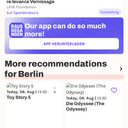
re:levance Vernissage
LA18 Foundation
Ausstellung
Auf Spendenbasis
Our app can
do so much
more!
APP HERUNTERLADEN
(ÖFFNET IN NEUEM TAB)
More recommendations
for Berlin
Today, 06. Aug |
13:30
4
Toy Story 5
Today, 06. Aug |
13:30
Die Odyssee (The
Odyssey)
T
T