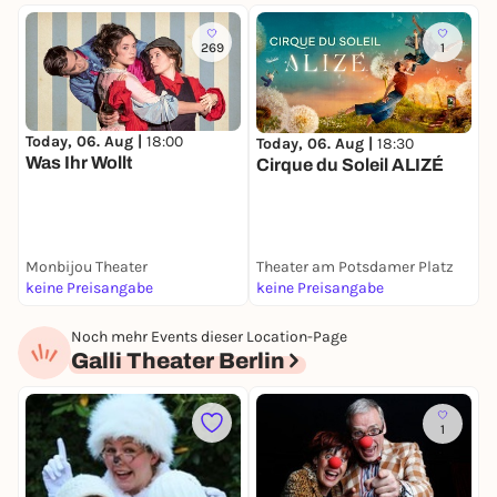
269
1
Today, 06. Aug |
18:00
Today, 06. Aug |
18:30
T
Was Ihr Wollt
Cirque du Soleil ALIZÉ
D
Monbijou Theater
Theater am Potsdamer Platz
S
keine Preisangabe
keine Preisangabe
2
Noch mehr Events dieser Location-Page
Galli Theater Berlin
1