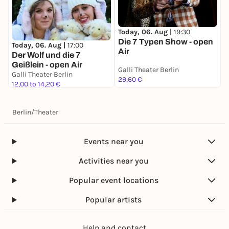
T
D
Today, 06. Aug |
19:30
S
Die 7 Typen Show - open
Today, 06. Aug |
17:00
Air
Der Wolf und die 7
Geißlein - open Air
Galli Theater Berlin
G
Galli Theater Berlin
29,60 €
1
12,00 to 14,20 €
Berlin
/
Theater
Events near you
Activities near you
Popular event locations
Popular artists
Help and contact