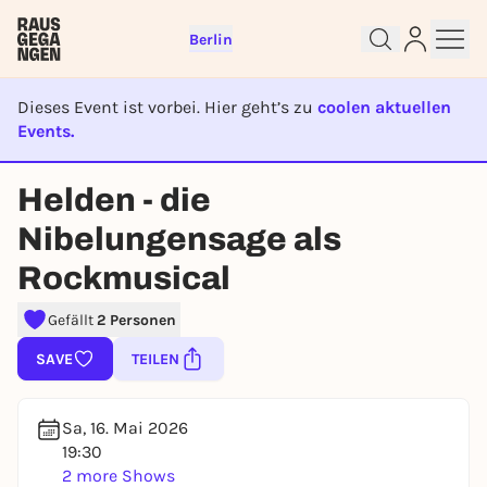
Berlin
Dieses Event ist vorbei. Hier geht’s zu
coolen aktuellen
Events.
EVENT IST BEENDET
Helden - die
Sign up for free and get started
right away
Nibelungensage als
To like events, follow pages, or participate in
Rockmusical
lotteries, you need a free Rausgegangen account.
REGISTER FOR FREE NOW
Gefällt
2 Personen
You already have an account?
Log in now
SAVE
TEILEN
Sa, 16. Mai 2026
19:30
2 more Shows