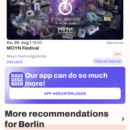
Do, 20. Aug |
18:00
Sponsored
MOYN Festival
WIN
Moyn Festivalgelände
Feste & Festival
245,00 €
Our app can
do so much
more!
APP HERUNTERLADEN
(ÖFFNET IN NEUEM TAB)
More recommendations
for Berlin