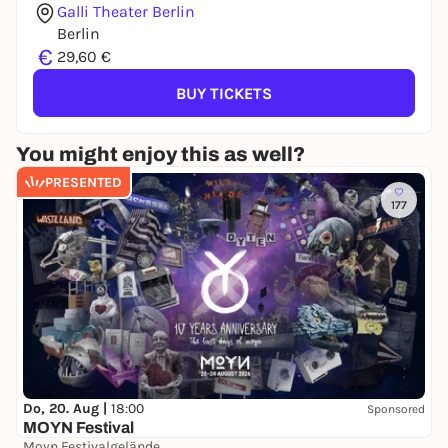
Galli Theater Berlin
Berlin
€
29,60 €
BUY TICKETS
You might enjoy this as well?
PRESENTED
177
Do, 20. Aug |
18:00
Sponsored
MOYN Festival
Moyn Festivalgelände