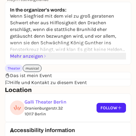
245,00 €
WIN
In the organizer's words:
Wenn Siegfried mit dem viel zu groß geratenen
Schwert eher aus Hilflosigkeit den Drachen
erschlägt, wenn die stattliche Brunhild eher
getäuscht denn bezwungen wird, und vor allem,
wenn sie den Schwächling König Gunther ins
Fensterkreuz hängt, wird klar: Es gibt keine Helden
mehr.
Mehr anzeigen
Mit „Helden“ haben Johannes Galli und Michael
Theater
musical
Summ gemeinsam den mittelalterlichen Epos der
Das ist mein Event
Nibelungensage frech auseinandergenommen und
Hilfe und Kontakt zu diesem Event
als brillantes Rock-Musical neu zusammengesetzt.
Location
Grenzenlose Komik trifft hier auf harte Gitarrenriffs,
heiße Rhythmen treffen auf glänzende Melodien.
Galli Theater Berlin
FOLLOW
Oranienburgerstr.32
Es spielen William Schellenberg, Acelya Han,
10117 Berlin
Thomas Matuszewski, Sina Haarmann, Tom
O'Sullivan
Accessibility information