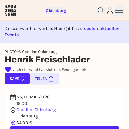
Oldenburg
Dieses Event ist vorbei. Hier geht’s zu
coolen aktuellen
Events.
EVENT IST BEENDET
Sign up for free and get started
PHOTO: © Cadillac Oldenburg
right away
Henrik Freischlader
To like events, follow pages, or participate in
Noch niemand hat sich das Event gemerkt.
lotteries, you need a free Rausgegangen account.
SAVE
TEILEN
REGISTER FOR FREE NOW
You already have an account?
Log in now
So, 17. Mai 2026
19:00
Cadillac Oldenburg
Oldenburg
€
34,00 €