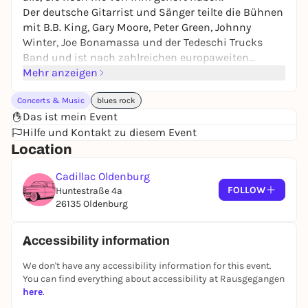
Der deutsche Gitarrist und Sänger teilte die Bühnen
mit B.B. King, Gary Moore, Peter Green, Johnny
Winter, Joe Bonamassa und der Tedeschi Trucks
Band und ist nach zahlreichen europaweiten
Tourneen aus der internationalen Bluesszene nicht
Mehr anzeigen
mehr wegzudenken.
Concerts & Music
blues rock
Das ist mein Event
Sein virtuoses und leidenschaftliches Gitarrenspiel,
Hilfe und Kontakt zu diesem Event
seine raue markante Stimme und ein Gespür für
Location
gute Grooves haben über die Jahre seinen
unverwechselbaren Stil geprägt.
Cadillac Oldenburg
11 Studioalben und 7 Livealben hat der
FOLLOW
Huntestraße 4a
Multiinstrumentalist seit 2006 veröffentlicht, und
26135 Oldenburg
es ist fast immer ein neues Album auf seinem Label
Cable Car Records in Planung.
Accessibility information
Im Power Blues Trio geht es auch 2026 wieder auf
We don't have any accessibility information for this event.
Tour.
You can find everything about accessibility at Rausgegangen
here
.
„Viel besser kann man handgemachten und