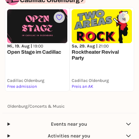
Cadillac Oldenburg
16
Mi, 19. Aug |
19:00
Sa, 29. Aug |
21:00
F
Open Stage im Cadillac
Rocktheater Revival
K
Party
Cadillac Oldenburg
Cadillac Oldenburg
C
Free admission
Preis an AK
1
Oldenburg
/
Concerts & Music
Events near you
Activities near you