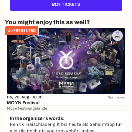
BUY TICKETS
You might enjoy this as well?
PRESENTED
213
Do, 20. Aug |
18:00
Sponsored
MOYN Festival
Moyn Festivalgelände
245,00 €
WIN
In the organizer's words:
Henrik Freischlader gilt bis heute als Geheimtipp für
alle, die noch nie von ihm gehört haben.