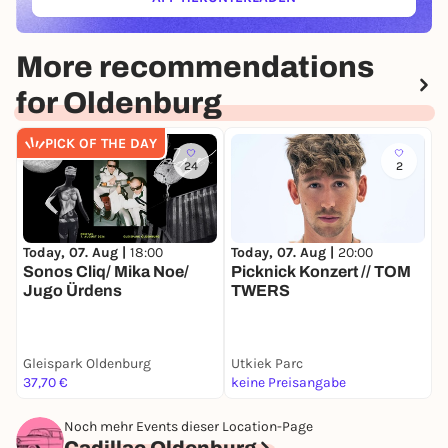
(ÖFFNET IN NEUEM TAB)
More recommendations
for Oldenburg
PICK OF THE DAY
24
2
Today, 07. Aug |
18:00
Today, 07. Aug |
20:00
T
Sonos Cliq/ Mika Noe/
Picknick Konzert // TOM
P
Jugo Ürdens
TWERS
Gleispark Oldenburg
Utkiek Parc
U
37,70 €
keine Preisangabe
3
Noch mehr Events dieser Location-Page