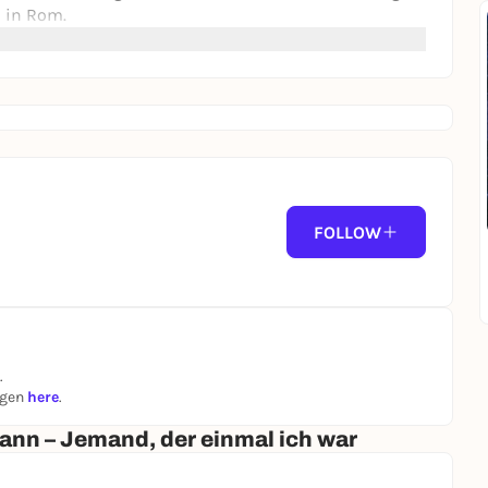
n in Rom.
FOLLOW
.
ngen
here
.
nn – Jemand, der einmal ich war