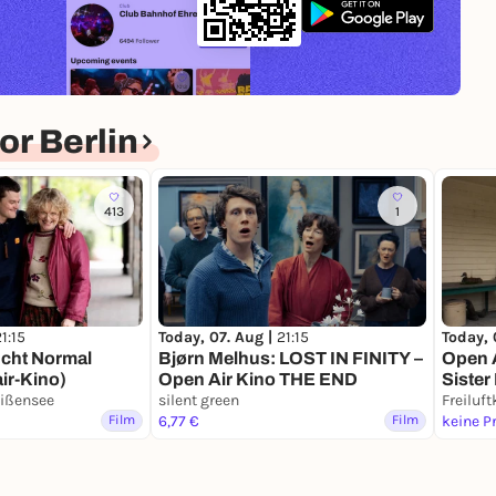
r Berlin
413
1
1:15
Today, 07. Aug |
21:15
Today, 
lucht Normal
Bjørn Melhus: LOST IN FINITY –
Open A
r-Kino)
Open Air Kino THE END
Sister
eißensee
silent green
Freiluf
Film
6,77 €
Film
keine P