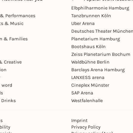
Elbphilharmonie Hamburg
& Performances
Tanzbrunnen Köln
ts & Music
Uber Arena
Deutsches Theater Münche
en & Families
Planetarium Hamburg
Bootshaus Köln
Zeiss Planetarium Bochum
& Creative
Waldbühne Berlin
ion
Barclays Arena Hamburg
r
LANXESS arena
 word
Cineplex Münster
ls
SAP Arena
 Drinks
Westfalenhalle
ns
Imprint
ility
Privacy Policy