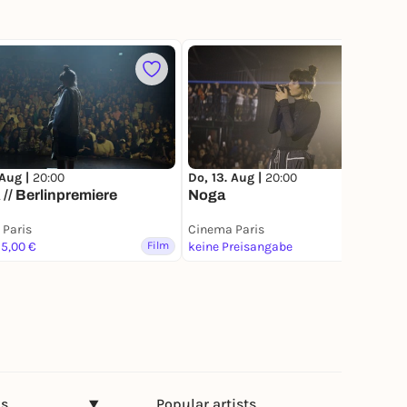
 Aug |
20:00
Do, 13. Aug |
20:00
/ Berlinpremiere
Noga
Paris
Cinema Paris
15,00 €
Film
keine Preisangabe
Film
ns
Popular artists