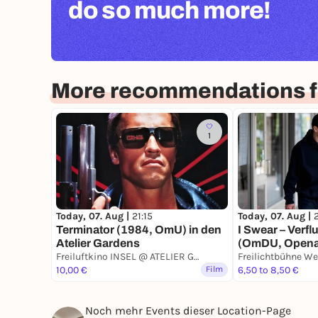
do so much more!
More recommendations fo
1
Today, 07. Aug |
21:15
Today, 07. Aug |
2
Terminator (1984, OmU) in den
I Swear – Verf
Atelier Gardens
(OmDU, Openai
Freiluftkino INSEL @ ATELIER GARDENS
Freilichtbühne W
10,00 €
Film
6,50 to 8,50 €
Noch mehr Events dieser Location-Page