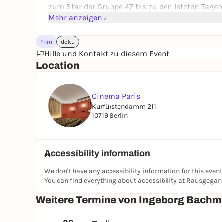
zum Star der Gruppe 47 bis zu den letzten Tage
Mehr anzeigen
Film
doku
Hilfe und Kontakt zu diesem Event
Location
Cinema Paris
Kurfürstendamm 211
10719 Berlin
Accessibility information
We don't have any accessibility information for this event
You can find everything about accessibility at Rausgega
Weitere Termine von Ingeborg Bachma