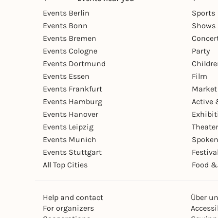
Events Berlin
Sports
Events Bonn
Shows 
Events Bremen
Concer
Events Cologne
Party
Events Dortmund
Childr
Events Essen
Film
Events Frankfurt
Market
Events Hamburg
Active 
Events Hanover
Exhibit
Events Leipzig
Theate
Events Munich
Spoken
Events Stuttgart
Festiva
All Top Cities
Food &
Help and contact
Über u
For organizers
Accessib