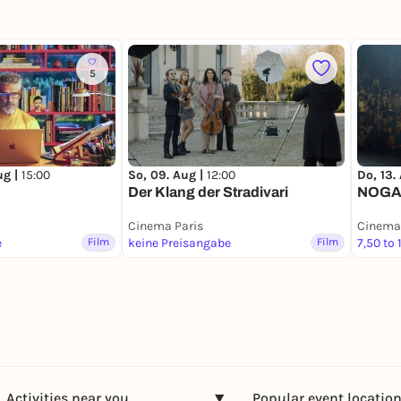
5
ug |
15:00
So, 09. Aug |
12:00
Do, 13.
Der Klang der Stradivari
NOGA /
Cinema Paris
Cinema 
e
Film
keine Preisangabe
Film
7,50 to 
Activities near you
Popular event locatio