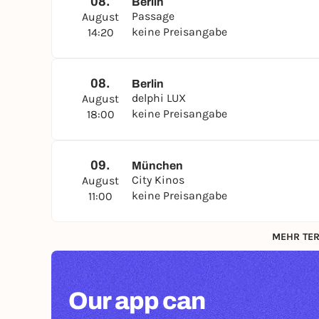
08.
Berlin
Passage
August
keine Preisangabe
14:20
08.
Berlin
delphi LUX
August
keine Preisangabe
18:00
09.
München
City Kinos
August
keine Preisangabe
11:00
MEHR TER
Our app can