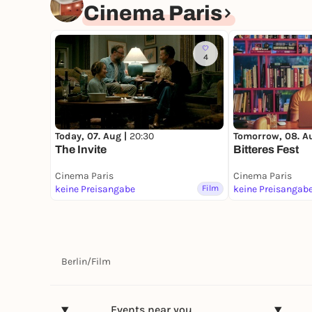
Cinema Paris
4
Today, 07. Aug |
20:30
Tomorrow, 08. A
The Invite
Bitteres Fest
Cinema Paris
Cinema Paris
keine Preisangabe
Film
keine Preisangab
Berlin
/
Film
Events near you