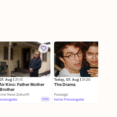
108
07. Aug |
21:15
Today, 07. Aug |
21:20
ir Kino: Father Mother
The Drama
 Brother
tkino Neue Zukunft
Passage
reisangabe
Film
keine Preisangabe
Film