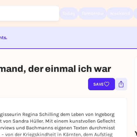
Today
Tomorrow
Weekend
nts.
Sign up for free and get started right away
ST BEENDET
To like events, follow pages, or participate in lotteries, you need a fre
Rausgegangen account.
and, der einmal ich war
REGISTER FOR FREE NOW
You already have an account?
Log in now
SAVE
egisseurin Regina Schilling dem Leben von Ingeborg
 von Sandra Hüller. Mit einem kunstvollen Geflecht
nterviews und Bachmanns eigenen Texten durchmisst
 – von der Kriegskindheit in Kärnten, dem Aufstieg