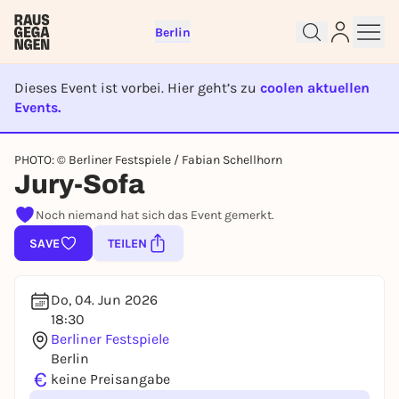
Berlin
Dieses Event ist vorbei. Hier geht’s zu
coolen aktuellen
Events.
EVENT IST BEENDET
Sign up for free and get started
PHOTO: © Berliner Festspiele / Fabian Schellhorn
right away
Jury-Sofa
To like events, follow pages, or participate in
Noch niemand hat sich das Event gemerkt.
lotteries, you need a free Rausgegangen account.
SAVE
TEILEN
REGISTER FOR FREE NOW
You already have an account?
Log in now
Do, 04. Jun 2026
18:30
Berliner Festspiele
Berlin
€
keine Preisangabe