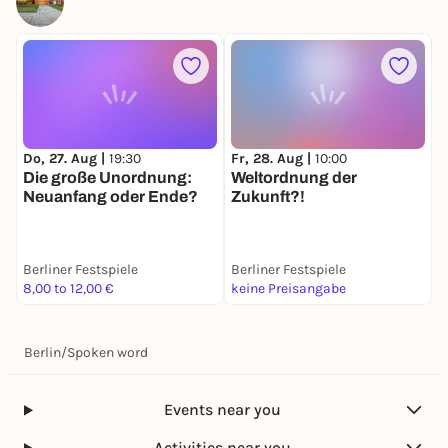
Do, 27. Aug |
19:30
Fr, 28. Aug |
10:00
F
Die große Unordnung:
Weltordnung der
F
Neuanfang oder Ende?
Zukunft?!
O
C
Berliner Festspiele
Berliner Festspiele
B
8,00 to 12,00 €
keine Preisangabe
2
Berlin
/
Spoken word
Events near you
Activities near you