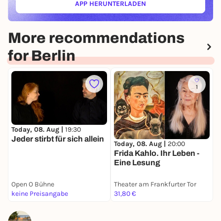
APP HERUNTERLADEN
(ÖFFNET IN NEUEM TAB)
More recommendations
for Berlin
1
Today, 08. Aug |
19:30
T
Jeder stirbt für sich allein
S
Today, 08. Aug |
20:00
Frida Kahlo. Ihr Leben -
F
Eine Lesung
Open O Bühne
Theater am Frankfurter Tor
W
keine Preisangabe
31,80 €
4