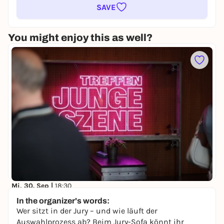
SAVE
You might enjoy this as well?
Mi, 30. Sep |
18:30
Jury-Sofa
In the organizer's words:
Berliner Festspiele
Wer sitzt in der Jury – und wie läuft der
keine Preisangabe
Auswahlprozess ab? Beim Jury-Sofa könnt ihr