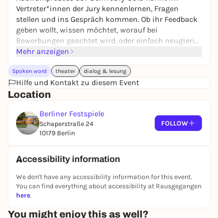
Vertreter*innen der Jury kennenlernen, Fragen
stellen und ins Gespräch kommen. Ob ihr Feedback
geben wollt, wissen möchtet, worauf bei
Bewerbungen geachtet wird, oder einfach neugierig
seid: Kommt vorbei und nutzt die Gelegenheit zum
Mehr anzeigen
offenen Austausch.
Spoken word
theater
dialog & lesung
Hilfe und Kontakt zu diesem Event
Mit
Location
Jury des Theatertreffen der Jugend
Berliner Festspiele
FOLLOW
Schaperstraße 24
10179 Berlin
Accessibility information
We don't have any accessibility information for this event.
You can find everything about accessibility at Rausgegangen
here
.
You might enjoy this as well?