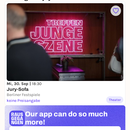
Mi, 30. Sep |
18:30
Jury-Sofa
Berliner Festspiele
Theater
keine Preisangabe
Our app can
do so much
more!