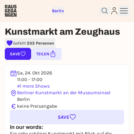
Berlin
Kunstmarkt am Zeughaus
Gefällt
333 Personen
Sign up for free and get started
SAVE
TEILEN
right away
To like events, follow pages, or participate in
lotteries, you need a free Rausgegangen account.
Sa, 24. Okt 2026
REGISTER FOR FREE NOW
11:00 - 17:00
41 more Shows
You already have an account?
Log in now
Berliner Kunstmarkt an der Museumsinsel
Berlin
€
keine Preisangabe
SAVE
In our words:
Ein sehr schöner Kunstmarkt mit Blick auf die