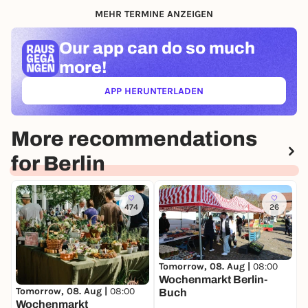
MEHR TERMINE ANZEIGEN
Our app can
do so much
more!
APP HERUNTERLADEN
(ÖFFNET IN NEUEM TAB)
More recommendations
for Berlin
474
26
Tomorrow, 08. Aug |
08:00
T
Wochenmarkt Berlin-
F
Tomorrow, 08. Aug |
08:00
Buch
Wochenmarkt