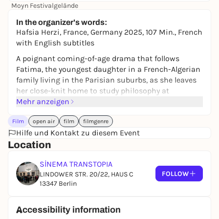
Moyn Festivalgelände
245,00 €
WIN
In the organizer's words:
Hafsia Herzi, France, Germany 2025, 107 Min., French
with English subtitles
A poignant coming-of-age drama that follows
Fatima, the youngest daughter in a French-Algerian
family living in the Parisian suburbs, as she leaves
her close-knit home to study philosophy at
university. New horizons awaken her attraction to
Mehr anzeigen
women and with it, inner turmoil. The film traces
Film
open air
film
filmgenre
Fatima's tentative exploration of her sexuality in
Hilfe und Kontakt zu diesem Event
seasonal chapters. Alongside being tenderly guided
Location
by her first serious relationship, a Korean nurse
named Ji-Na, she also seeks counsel from an imam
SİNEMA TRANSTOPIA
who responds with a mixture of kindness and
FOLLOW
LINDOWER STR. 20/22, HAUS C
dogma. Throughout, Herzi subverts cliche
13347 Berlin
depictions, portraying Fatima's family not as a
source of hostility, but of complex, loving support. In
doing so, the film becomes a meditation on how
Accessibility information