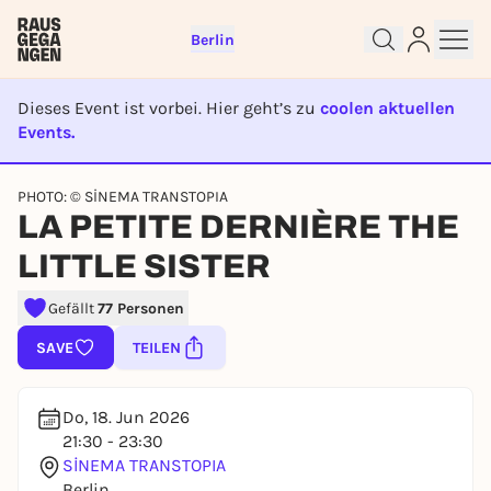
Berlin
Dieses Event ist vorbei. Hier geht’s zu
coolen aktuellen
Events.
EVENT IST BEENDET
Sign up for free and get started
PHOTO: © SİNEMA TRANSTOPIA
LA PETITE DERNIÈRE THE
right away
To like events, follow pages, or participate in
LITTLE SISTER
lotteries, you need a free Rausgegangen account.
REGISTER FOR FREE NOW
Gefällt
77 Personen
You already have an account?
Log in now
SAVE
TEILEN
Do, 18. Jun 2026
21:30 - 23:30
SİNEMA TRANSTOPIA
Berlin