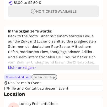
€
81,00 to 92,50 €
NO TICKETS AVAILABLE
In the organizer's words:
Back to the roots - aber mit einem starken Fokus
auf die Zukunft! Luciano zählt zu den prägendsten
Stimmen der deutschen Rap-Szene. Mit seinem
tiefen, markanten Flow, energiegeladenen Adlibs
und einem internationalen Drill-Sound hat er sich
vom Berliner Underground bis an die Chartspitze
katapultiert.
Mehr anzeigen
Concerts & Music
deutsch hip hop
Luciano war 2021 und 2022 meist gestreamter
Das ist mein Event
deutscher Künstler, sein Track „Beautiful Girl“ stieg
Hilfe und Kontakt zu diesem Event
auf Platz 1 der deutschen Charts, hielt sich dort
Location
mehrere Wochen und wurde mit mehrfach Gold
ausgezeichnet. Auch sein Song „Bamba“ (feat. Aitch
Loreley Freilichtbühne
& Bia) erreichte in Deutschland, Österreich und der