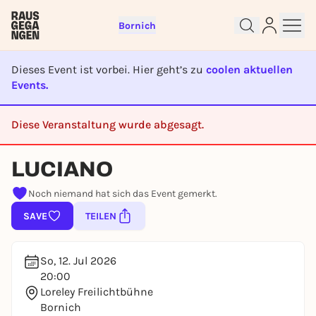
Bornich
Dieses Event ist vorbei. Hier geht’s zu
coolen aktuellen
Events.
Sign up for free and get started
right away
Diese Veranstaltung wurde abgesagt.
To like events, follow pages, or participate in
CANCELED
lotteries, you need a free Rausgegangen account.
LUCIANO
REGISTER FOR FREE NOW
Noch niemand hat sich das Event gemerkt.
You already have an account?
Log in now
SAVE
TEILEN
So, 12. Jul 2026
20:00
Loreley Freilichtbühne
Bornich