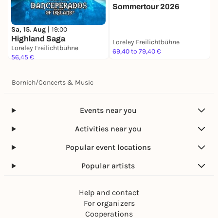
Sommertour 2026
Sa, 15. Aug |
19:00
Highland Saga
Loreley Freilichtbühne
L
Loreley Freilichtbühne
69,40 to 79,40 €
7
56,45 €
Bornich
/
Concerts & Music
Events near you
Activities near you
Popular event locations
Popular artists
Help and contact
For organizers
Cooperations