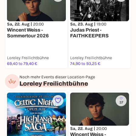
sein – der Berliner Junge aus dem Plattenbau ist
längst auf dem Weg in den deutschen Rap-Olymp.
So, 23. Aug |
19:00
Sa, 22. Aug |
20:00
Judas Priest -
Wincent Weiss -
FAITHKEEPERS
Sommertour 2026
Loreley Freilichtbühne
Loreley Freilichtbühne
69,40 to 79,40 €
74,90 to 93,25 €
Noch mehr Events dieser Location-Page
Loreley Freilichtbühne
37
S
Sa, 22. Aug |
20:00
J
Wincent Weiss -