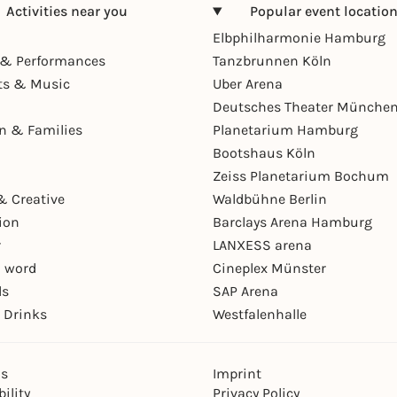
Activities near you
Popular event locatio
Elbphilharmonie Hamburg
& Performances
Tanzbrunnen Köln
ts & Music
Uber Arena
Deutsches Theater Münche
en & Families
Planetarium Hamburg
Bootshaus Köln
Zeiss Planetarium Bochum
& Creative
Waldbühne Berlin
ion
Barclays Arena Hamburg
r
LANXESS arena
 word
Cineplex Münster
ls
SAP Arena
 Drinks
Westfalenhalle
ns
Imprint
ility
Privacy Policy