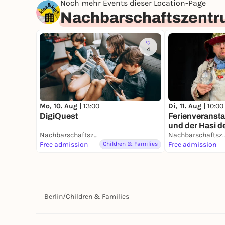
Noch mehr Events dieser Location-Page
Nachbarschaftszentru
4
Mo, 10. Aug |
13:00
Di, 11. Aug |
10:00
DigiQuest
Ferienveransta
und der Hasi d
Nachbarschaftszentrum Kiez & Kurt
Nachbarschaftszentru
Free admission
Children & Families
Free admission
Berlin
/
Children & Families