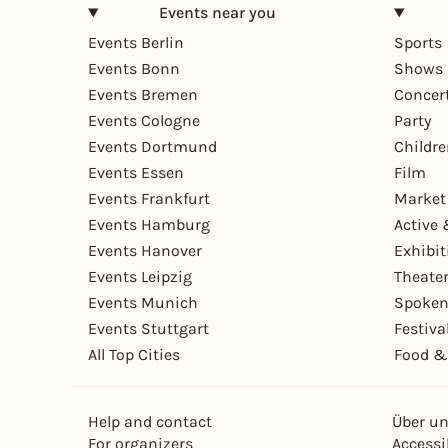
Events near you
Events Berlin
Sports
Events Bonn
Shows 
Events Bremen
Concer
Events Cologne
Party
Events Dortmund
Childr
Events Essen
Film
Events Frankfurt
Market
Events Hamburg
Active 
Events Hanover
Exhibit
Events Leipzig
Theate
Events Munich
Spoken
Events Stuttgart
Festiva
All Top Cities
Food &
Help and contact
Über u
For organizers
Accessib