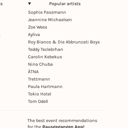
ns
Popular artists
Sophie Passmann
Jeannine Michaelsen
Zoe Wees
n
Ayliva
Roy Bianco & Die Abbrunzati Boys
Teddy Teclebrhan
Carolin Kebekus
Nina Chuba
ÄTNA
Trettmann
Paula Hartmann
Tokio Hotel
Tom Odell
The best event recommendations
for the
Rausgegangen App!