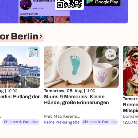
r Berlin
122
404
ug |
10:00
Tomorrow, 08. Aug |
11:00
Berlin: Entlang der
Mums & Memories: Kleine
Tomorr
Hände, große Erinnerungen
Bremer
Mitspi
l Berlin
Mao Mao Keramik Atelier • Keramik selbst bemalen
Domäne
Children & Families
keine Preisangabe
Children & Families
12,00 to