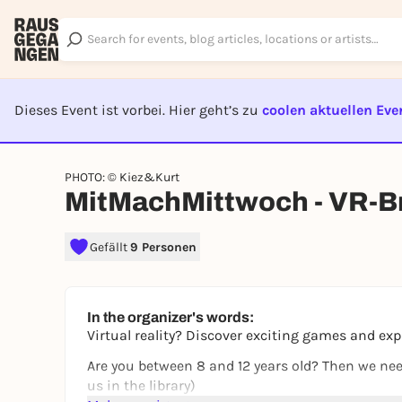
Dieses Event ist vorbei. Hier geht’s zu
coolen aktuellen Eve
EVENT I
PHOTO: © Kiez&Kurt
MitMachMittwoch - VR-Br
Gefällt
9 Personen
In the organizer's words:
Virtual reality? Discover exciting games and exp
Are you between 8 and 12 years old? Then we nee
us in the library)