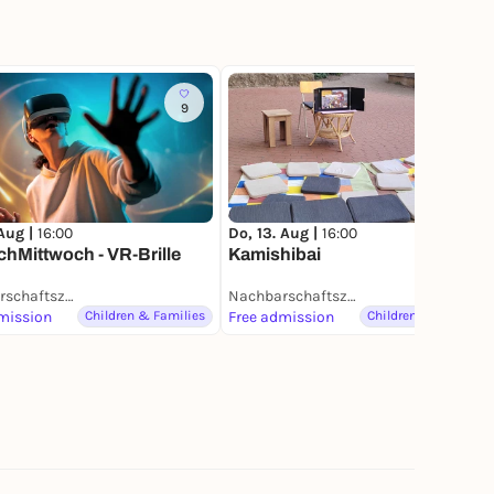
9
7
 Aug |
16:00
Do, 13. Aug |
16:00
hMittwoch - VR-Brille
Kamishibai
Nachbarschaftszentrum Kiez & Kurt
Nachbarschaftszentrum Kiez & Kurt
mission
Children & Families
Free admission
Children & Families