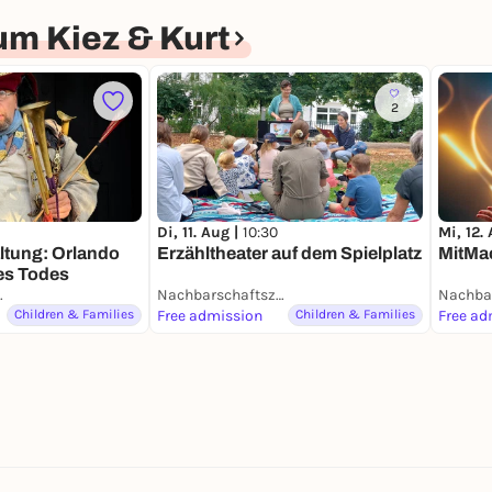
m Kiez & Kurt
2
Mi, 12.
Di, 11. Aug |
10:30
ltung: Orlando
MitMac
Erzähltheater auf dem Spielplatz
es Todes
m Kiez & Kurt
Nachbarschaftszentrum Kiez & Kurt
Children & Families
Free admission
Children & Families
Free ad