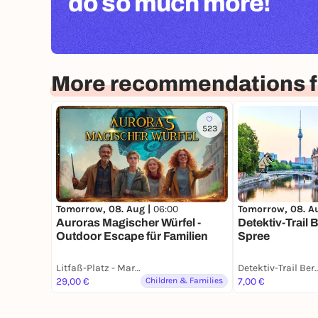
do so much more!
More recommendations fo
523
Tomorrow, 08. Aug |
06:00
Tomorrow, 08. A
Auroras Magischer Würfel -
Detektiv-Trail 
Outdoor Escape für Familien
Spree
Litfaß-Platz - Maranja Adventure Club
Detektiv-Trai
29,00 €
Children & Families
7,00 €