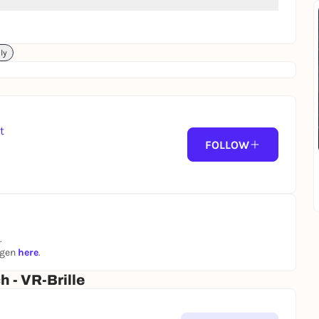
ly
t
FOLLOW
.
ngen
here
.
 - VR-Brille