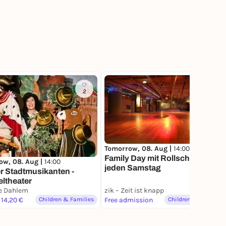
2
7
Tomorrow, 08. Aug |
14:00
Family Day mit Rollschuhlaufen
ow, 08. Aug |
14:00
jeden Samstag
 Stadtmusikanten -
eltheater
 Dahlem
zik – Zeit ist knapp
 14,20 €
Children & Families
Free admission
Children & Families