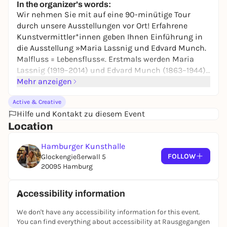
In the organizer's words:
Wir nehmen Sie mit auf eine 90-minütige Tour
durch unsere Ausstellungen vor Ort! Erfahrene
Kunstvermittler*innen geben Ihnen Einführung in
die Ausstellung »Maria Lassnig und Edvard Munch.
Malfluss = Lebensfluss«. Erstmals werden Maria
Lassnig (1919–2014) und Edvard Munch (1863–1944)
in einer großen Doppelschau gemeinsam gezeigt.
Mehr anzeigen
Auf den ersten Blick trennt mehr als ein halbes
Active & Creative
Jahrhundert die österreichische Künstlerin und den
Hilfe und Kontakt zu diesem Event
norwegischen Maler und doch gibt es zwischen
Location
ihren Werken und Biografien erstaunliche
Parallelen. In der thematischen Gegenüberstellung
Hamburger Kunsthalle
wird ihr Schaffen neu lesbar. Beide verbindet ein
FOLLOW
Glockengießerwall 5
einzigartiger Umgang mit Farbe als gestalterisches
20095 Hamburg
Mittel und als starkes Ausdruckselement für das
Innere: für Emotionen wie Trauer, Liebe, Einsamkeit,
Angst, Freude oder Schmerz. Die Ausstellung
Accessibility information
umfasst über 180 Arbeiten, darunter diverse
We don't have any accessibility information for this event.
Hauptwerke, aber auch eher selten gezeigte
You can find everything about accessibility at Rausgegangen
Gemälde, eindrucksvolle Arbeiten auf Papier sowie