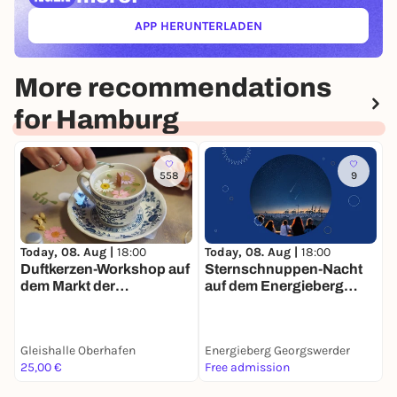
APP HERUNTERLADEN
(ÖFFNET IN NEUEM TAB)
More recommendations
for Hamburg
558
9
Today, 08. Aug |
18:00
T
Today, 08. Aug |
18:00
Sternschnuppen-Nacht
Duftkerzen-Workshop auf
auf dem Energieberg
B
dem Markt der
Georgswerder
Møglichkeiten
Gleishalle Oberhafen
Energieberg Georgswerder
K
25,00 €
Free admission
F