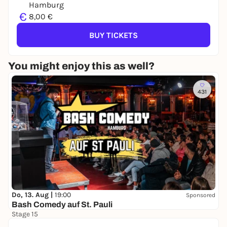
Hamburg
€
8,00 €
BUY TICKETS
You might enjoy this as well?
431
Do, 13. Aug |
19:00
Sponsored
Bash Comedy auf St. Pauli
Stage 15
11,20 to 85,40 €
WIN