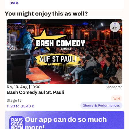
here
.
Filme, Fotografien und eine Skulptur. Teilnahme: 8 €
zzgl. Eintritt. Im Vorverkauf erhältlich. Treffpunkt:
You might enjoy this as well?
Foyer Galerie der Gegenwart Zuzüglich zum
Veranstaltungsticket benötigen Sie eine gültige
431
Eintrittskarte für die Hamburger Kunsthalle.
Do, 13. Aug |
19:00
Sponsored
Bash Comedy auf St. Pauli
WIN
Stage 15
Shows & Performances
11,20 to 85,40 €
Our app can
do so much
more!