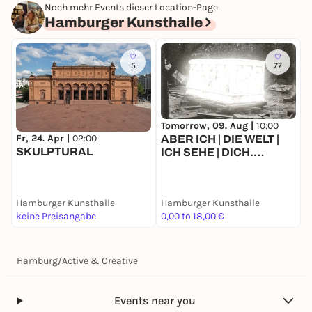
Noch mehr Events dieser Location-Page
Hamburger Kunsthalle
5
77
Tomorrow, 09. Aug |
10:00
T
Fr, 24. Apr |
02:00
ABER ICH | DIE WELT |
SKULPTURAL
ICH SEHE | DICH.
G
Ausstellung im Rahmen
der 9. Triennale der
Photographie Hamburg
Hamburger Kunsthalle
Hamburger Kunsthalle
H
2026
keine Preisangabe
0,00 to 18,00 €
0
Hamburg
/
Active & Creative
Events near you