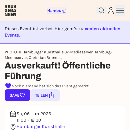
Hamburg
Dieses Event ist vorbei. Hier geht’s zu
coolen aktuellen
Events.
EVENT IST BEENDET
Sign up for free and get started
PHOTO: © Hamburger Kunsthalle 07-Mediaserver Hamburg-
right away
Mediaserver, Christian Brandes
Ausverkauft! Öffentliche
To like events, follow pages, or participate in
lotteries, you need a free Rausgegangen account.
Führung
REGISTER FOR FREE NOW
Noch niemand hat sich das Event gemerkt.
You already have an account?
Log in now
SAVE
TEILEN
Sa, 06. Jun 2026
11:00 - 12:30
Hamburger Kunsthalle