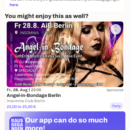
Fragen. Damit Sie sehen, was uns bewegt.
here
.
You might enjoy this as well?
1
Fr, 28. Aug |
22:00
Sponsored
Angel-in-Bondage Berlin
Insomnia Club Berlin
Party
22,00 to 25,00 €
Our app can
do so much
more!