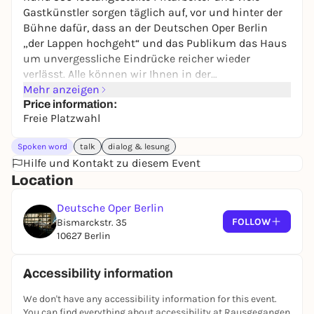
Gastkünstler sorgen täglich auf, vor und hinter der
Bühne dafür, dass an der Deutschen Oper Berlin
„der Lappen hochgeht“ und das Publikum das Haus
um unvergessliche Eindrücke reicher wieder
verlässt. Alle können wir Ihnen in der
Veranstaltungsreihe OPERNWERKSTATT nicht auf
Mehr anzeigen
einmal vorstellen. Doch wer die OPERNWERKSTATT
Price information:
Freie Platzwahl
regelmäßig besucht, wird sie allmählich
kennenlernen: die klugen Köpfe, die hinter dem
Spoken word
talk
dialog & lesung
Gesamtkunstwerk Oper stecken, die Träume,
Hilfe und Kontakt zu diesem Event
Gedanken, Gefühle und Ambitionen, die sich mit
Location
ihm verbinden.
Deutsche Oper Berlin
Die OPERNWERKSTATT bringt Sie ins Gespräch mit
FOLLOW
Bismarckstr. 35
Regisseuren, Dirigenten, Sängern, mit der
10627 Berlin
Studienleiterin, Dramaturgen, Theatermachern.
Jeder Termin beginnt mit dem Besuch einer
Accessibility information
szenischen oder musikalischen Probe. Nach dem
Blick in die Werkstatt stellen wir Ihnen das
We don't have any accessibility information for this event.
entstehende Projekt vor und beantworten Ihre
You can find everything about accessibility at Rausgegangen