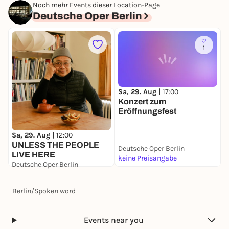
Noch mehr Events dieser Location-Page
Deutsche Oper Berlin
1
Sa, 29. Aug |
17:00
S
Konzert zum
L
Eröffnungsfest
Sa, 29. Aug |
12:00
UNLESS THE PEOPLE
Deutsche Oper Berlin
D
LIVE HERE
keine Preisangabe
k
Deutsche Oper Berlin
keine Preisangabe
Berlin
/
Spoken word
Events near you