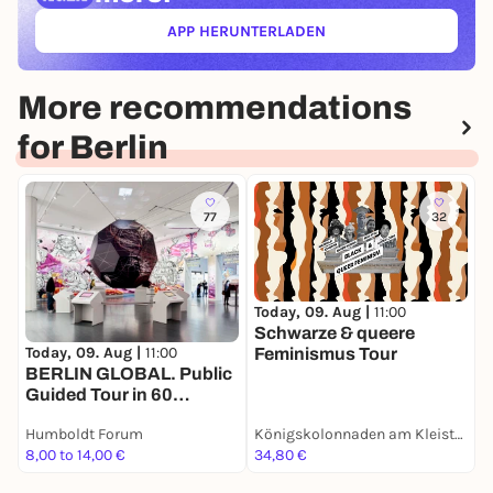
APP HERUNTERLADEN
(ÖFFNET IN NEUEM TAB)
More recommendations
for Berlin
77
32
Today, 09. Aug |
11:00
T
Schwarze & queere
Today, 09. Aug |
11:00
Feminismus Tour
W
BERLIN GLOBAL. Public
E
Guided Tour in 60
minutes in English
Humboldt Forum
Königskolonnaden am Kleist-Park
H
8,00 to 14,00 €
34,80 €
9