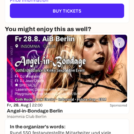
Price information
BUY TICKETS
You might enjoy this as well?
1
Fr, 28. Aug |
22:00
Sponsored
Angel-in-Bondage Berlin
Insomnia Club Berlin
22,00 to 25,00 €
In the organizer's words:
Rund 550 festangestellte Mitarbeiter und viele