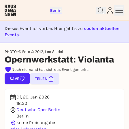
Berlin
Dieses Event ist vorbei. Hier geht’s zu
coolen aktuellen
Events.
EVENT IST BEENDET
Sign up for free and get started
PHOTO: © Foto © 2012, Leo Seidel
right away
Opernwerkstatt: Violanta
To like events, follow pages, or participate in
Noch niemand hat sich das Event gemerkt.
lotteries, you need a free Rausgegangen account.
SAVE
TEILEN
REGISTER FOR FREE NOW
You already have an account?
Log in now
Di, 20. Jan 2026
18:30
Deutsche Oper Berlin
Berlin
€
keine Preisangabe