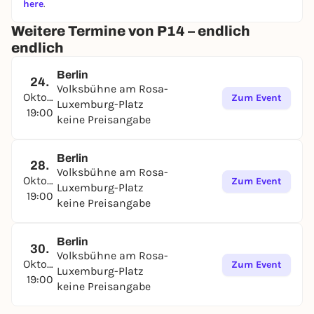
here
.
Fragwürdige Selbstoptimierung und Menschen, die
ihre Zeit langsam ein bisschen zu lange
Weitere Termine von P14 – endlich
miteinander teilen müssen.
endlich
Berlin
24.
Volksbühne am Rosa-
Oktober
Zum Event
Luxemburg-Platz
19:00
keine Preisangabe
Berlin
28.
Volksbühne am Rosa-
Oktober
Zum Event
Luxemburg-Platz
19:00
keine Preisangabe
Berlin
30.
Volksbühne am Rosa-
Oktober
Zum Event
Luxemburg-Platz
19:00
keine Preisangabe