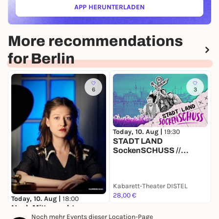
APP HERUNTERLADEN
(ÖFFNET IN NEUEM TAB)
More recommendations
for Berlin
6
3
Today, 10. Aug |
19:30
T
STADT LAND
T
SockenSCHUSS //
Sommer-Special: Alle
Plätze 28 €
Kabarett-Theater DISTEL
M
28,00 €
1
Today, 10. Aug |
18:00
Nach Mitternacht
Noch mehr Events dieser Location-Page
Theater am Frankfurter Tor