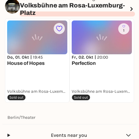
Volksbühne am Rosa-Luxemburg-
31,80 €
Platz
1
Do, 01. Okt |
19:45
Fr, 02. Okt |
20:00
S
House of Hopes
Perfection
Volksbühne am Rosa-Luxemburg-Platz
Volksbühne am Rosa-Luxemburg-Platz
Sold out
Sold out
Berlin
/
Theater
Events near you