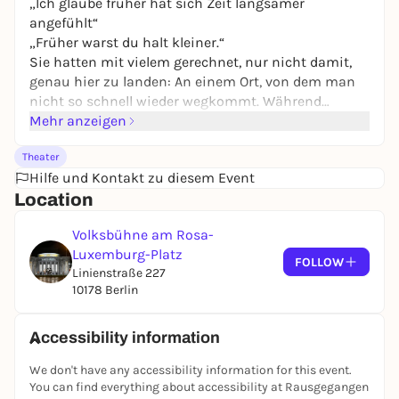
„Ich glaube früher hat sich Zeit langsamer
angefühlt“
„Früher warst du halt kleiner.“
Sie hatten mit vielem gerechnet, nur nicht damit,
genau hier zu landen: An einem Ort, von dem man
nicht so schnell wieder wegkommt. Während
draußen vielleicht längst alles weiterläuft, verlieren
Mehr anzeigen
sich hier Erinnerungen, Gespräche und langsam
Theater
auch die Realität.
Hilfe und Kontakt zu diesem Event
Irgendwo zwischen Nostalgie,
Location
Nervenzusammenbrüchen und schlechter Luft
versuchen sie herauszufinden, warum man alte
Volksbühne am Rosa-
WhatsApp-Chats liest wie archäologische Funde.
Luxemburg-Platz
Warum man sich nach Dingen sehnt, die man
FOLLOW
Linienstraße 227
früher nicht mochte und warum alle immer
10178 Berlin
glauben, das eigentliche Leben würde später
anfangen.
Außerdem kommen vor:
Accessibility information
Kein Konfetti.
We don't have any accessibility information for this event.
Seifenblasen.
You can find everything about accessibility at Rausgegangen
Eine ominöse Tür, die nicht alle sehen können.