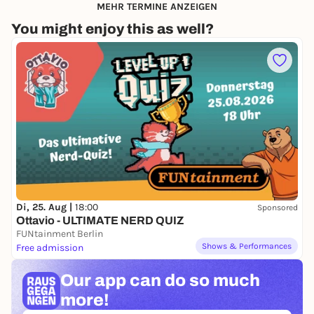
MEHR TERMINE ANZEIGEN
You might enjoy this as well?
Di, 25. Aug |
18:00
Sponsored
Ottavio - ULTIMATE NERD QUIZ
FUNtainment Berlin
Shows & Performances
Free admission
Our app can
do so much
more!