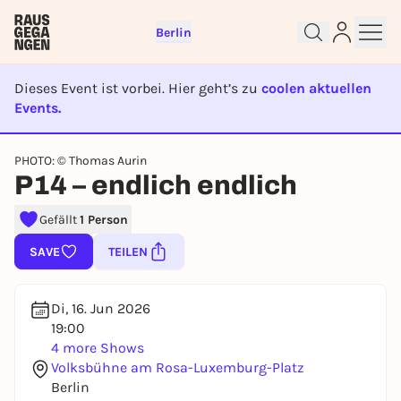
Berlin
Dieses Event ist vorbei. Hier geht’s zu
coolen aktuellen
Events.
EVENT IST BEENDET
PHOTO: © Thomas Aurin
Sign up for free and get started
P14 – endlich endlich
right away
To like events, follow pages, or participate in
Gefällt
1 Person
lotteries, you need a free Rausgegangen account.
SAVE
TEILEN
REGISTER FOR FREE NOW
You already have an account?
Log in now
Di, 16. Jun 2026
19:00
4 more Shows
Volksbühne am Rosa-Luxemburg-Platz
Berlin