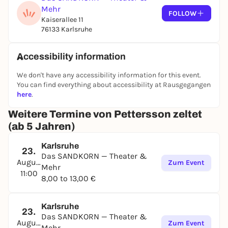
Mehr
Spieldauer: 50 Minuten
FOLLOW
Kaiserallee 11
76133 Karlsruhe
Einlass: 30 Minuten vor Vorstellungsbeginn - Kein
Einlass nach Vorstellungsbeginn
Accessibility information
We don't have any accessibility information for this event.
You can find everything about accessibility at Rausgegangen
here
.
Weitere Termine von Pettersson zeltet
(ab 5 Jahren)
Karlsruhe
23.
Das SANDKORN — Theater &
August
Zum Event
Mehr
11:00
8,00 to 13,00 €
Karlsruhe
23.
Das SANDKORN — Theater &
August
Zum Event
Mehr