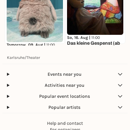
S
M
S
J
So, 16. Aug |
11:00
8
Das kleine Gespenst (ab
Tomorrow, 09. Aug |
11:00
4 Jahren)
Pit Pinguin (ab 3 Jahren)
Das SANDKORN — Theater & Mehr
Das SANDKORN — Theater & Mehr
Karlsruhe
/
Theater
8,00 to 13,00 €
8,00 to 13,00 €
Events near you
Activities near you
Popular event locations
Popular artists
Help and contact
For organizers