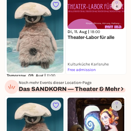
4
Di, 11. Aug |
18:00
Theater-Labor für alle
Kulturküche Karlsruhe
S
Free admission
D
Tomorrow, 09. Aug |
11:00
4
Pit Pinguin (ab 3 Jahren)
Noch mehr Events dieser Location-Page
Das SANDKORN — Theater & Mehr
Das SANDKORN — Theater & Mehr
8
8,00 to 13,00 €
1