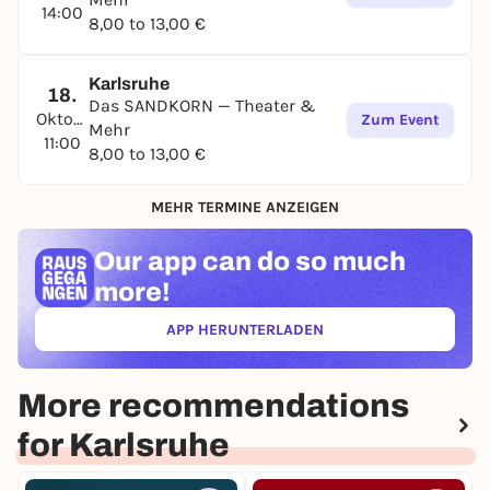
14:00
8,00 to 13,00 €
Karlsruhe
18.
Das SANDKORN — Theater &
Oktober
Zum Event
Mehr
11:00
8,00 to 13,00 €
MEHR TERMINE ANZEIGEN
Our app can
do so much
more!
APP HERUNTERLADEN
(ÖFFNET IN NEUEM TAB)
More recommendations
for Karlsruhe