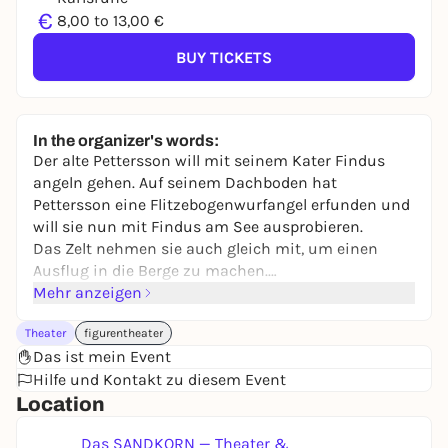
€
8,00 to 13,00 €
BUY TICKETS
In the organizer's words:
Der alte Pettersson will mit seinem Kater Findus
angeln gehen. Auf seinem Dachboden hat
Pettersson eine Flitzebogenwurfangel erfunden und
will sie nun mit Findus am See ausprobieren.
Das Zelt nehmen sie auch gleich mit, um einen
Ausflug in die Berge zu machen.
Aber aus der Zeltidylle wird nichts! Und das nur
Mehr anzeigen
wegen der blöden Hühner, die partout auch
Theater
figurentheater
ausprobieren wollen, wie das ist, in einem Zelt zu
Das ist mein Event
schlafen.
Hilfe und Kontakt zu diesem Event
Location
Spiel: Thomas Hänsel
Regie: Jörg Brettschneider
Das SANDKORN — Theater &
Ausst.: Matthias Hänsel