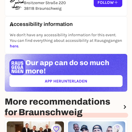
FOLLOW
Broitzemer Straße 220
Einlass für alle ohne Reservierung nach
38118 Braunschweig
Verfügbarkeit
22:00 Uhr Anstoß
anschließend Afterparty mit Open End
Accessibility information
We don't have any accessibility information for this event.
You can find everything about accessibility at Rausgegangen
here
.
Our app can
do so much
more!
APP HERUNTERLADEN
(ÖFFNET IN NEUEM TAB)
More recommendations
for Braunschweig
2