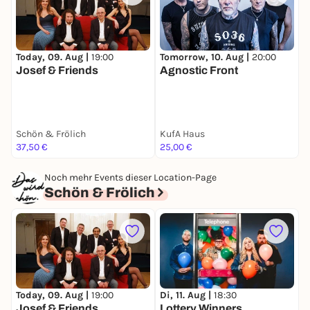
Today, 09. Aug |
19:00
D
Tomorrow, 10. Aug |
20:00
Josef & Friends
L
Agnostic Front
Schön & Frölich
KufA Haus
S
37,50 €
25,00 €
3
Noch mehr Events dieser Location-Page
Schön & Frölich
Today, 09. Aug |
19:00
Di, 11. Aug |
18:30
M
Josef & Friends
Lottery Winners
B