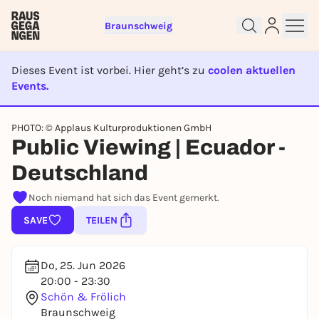
Braunschweig
Dieses Event ist vorbei. Hier geht’s zu
coolen aktuellen
Events.
Sign up for free and get started
EVENT IST BEENDET
right away
PHOTO: © Applaus Kulturproduktionen GmbH
To like events, follow pages, or participate in
Public Viewing | Ecuador -
lotteries, you need a free Rausgegangen account.
Deutschland
REGISTER FOR FREE NOW
Noch niemand hat sich das Event gemerkt.
You already have an account?
Log in now
SAVE
TEILEN
Do, 25. Jun 2026
20:00 - 23:30
Schön & Frölich
Braunschweig