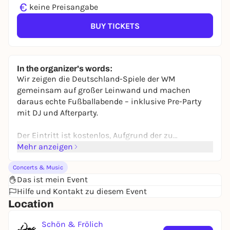
€
keine Preisangabe
BUY TICKETS
In the organizer's words:
Wir zeigen die Deutschland-Spiele der WM
gemeinsam auf großer Leinwand und machen
daraus echte Fußballabende – inklusive Pre-Party
mit DJ und Afterparty.
Der Eintritt ist kostenlos, Aufgrund der zu
erwartenden hohen Nachfrage empfehlen wir euch
Mehr anzeigen
jedoch dringend, frühzeitig ein kostenloses Ticket
Concerts & Music
zu buchen.
Das ist mein Event
Hilfe und Kontakt zu diesem Event
Du buchst Dir ein kostenfreies Ticket und
Location
bekommst garantierten Einlass bis 21.30 Uhr.
Schön & Frölich
20:00 Uhr Einlass und Pre-Party - ab 21:30 Uhr