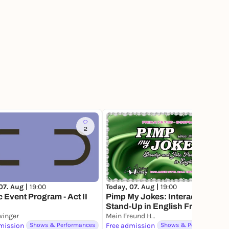
2
7
07. Aug |
19:00
Today, 07. Aug |
19:00
ic Event Program - Act II
Pimp My Jokes: Interactive
Stand-Up in English Fridays at
winger
Mein Freund Harvey
Mein Freund Harvey
mission
Shows & Performances
Free admission
Shows & Performances