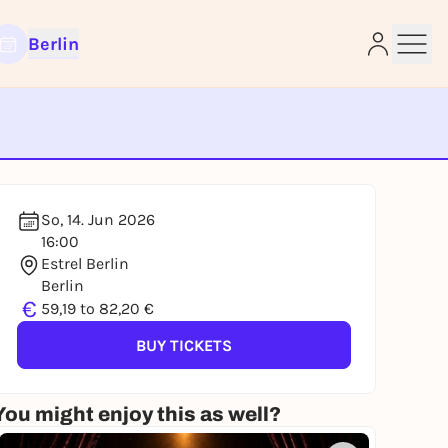
Berlin
e
So, 14. Jun 2026
16:00
Estrel Berlin
Berlin
€
59,19 to 82,20 €
BUY TICKETS
You might enjoy this as well?