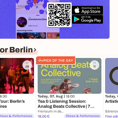
r Berlin
PICK OF THE DAY
28
11
16:30
Today, 07. Aug |
18:00
Today, 
our: Berlin’s
Tea & Listening Session:
Artist
ires
Analog Beats Collective | 7
August • 18:00–20:30
Freiraum in der Box
Bärenz
Shows & Performances
18,00 €
Shows & Performances
Free ad