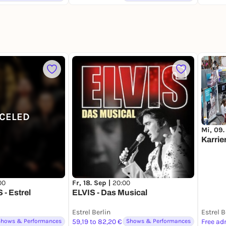
CELED
Mi, 09.
Karrie
00
Fr, 18. Sep |
20:00
- Estrel
ELVIS - Das Musical
Estrel Berlin
Estrel B
Shows & Performances
59,19 to 82,20 €
Shows & Performances
Free ad