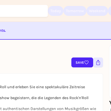
Today
Tomorrow
Weekend
nts.
Sign up for free and get started right away
To like events, follow pages, or participate in lotteries, you need a fre
ST BEENDET
Rausgegangen account.
REGISTER FOR FREE NOW
SAVE
You already have an account?
Log in now
Roll und erleben Sie eine spektakuläre Zeitreise
how begeistern, die die Legenden des Rock'n'Roll
it authentischen Darstellungen von Musikgrößen wie