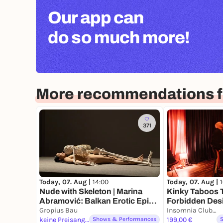
Our app can
do so much more!
More recommendations fo
371
Today, 07. Aug |
14:00
Today, 07. Aug |
Nude with Skeleton | Marina
Kinky Taboos T
Abramović: Balkan Erotic Epic.
Forbidden Des
The Exhibition
Gropius Bau
Insomnia Club Berlin
keine Preisangabe
Shows & Performances
199,00 €