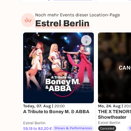
Noch mehr Events dieser Location-Page
Estrel Berlin
2
CAN
Today, 07. Aug |
20:00
Mo, 24. Aug |
20:
A Tribute to Boney M. & ABBA
THE X TENORS 
Showtheater
Estrel Berlin
Estrel Berlin
59,19 to 82,20 €
Shows & Performances
Canceled