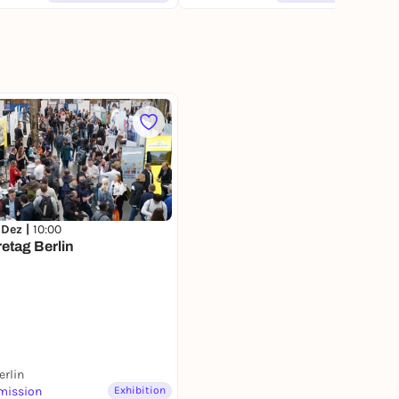
 Dez |
10:00
retag Berlin
erlin
mission
Exhibition