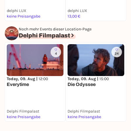
delphi LUX
delphi LUX
K
keine Preisangabe
13,00 €
k
Noch mehr Events dieser Location-Page
Delphi Filmpalast
4
24
Today, 09. Aug |
12:00
Today, 09. Aug |
15:00
D
Everytime
Die Odyssee
E
T
Delphi Filmpalast
Delphi Filmpalast
D
keine Preisangabe
keine Preisangabe
1