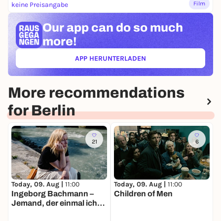
Film
keine Preisangabe
Our app can
do so much
more!
APP HERUNTERLADEN
(ÖFFNET IN NEUEM TAB)
More recommendations
for Berlin
21
6
Today, 09. Aug |
11:00
Today, 09. Aug |
11:00
T
Ingeborg Bachmann –
Children of Men
D
Jemand, der einmal ich
war