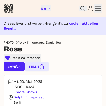
Berlin
Dieses Event ist vorbei. Hier geht’s zu
coolen aktuellen
Events.
EVENT IST BEENDET
Sign up for free and get started
PHOTO: © Yorck Kinogruppe, Daniel Horn
Rose
right away
To like events, follow pages, or participate in
Gefällt
24 Personen
lotteries, you need a free Rausgegangen account.
REGISTER FOR FREE NOW
SAVE
TEILEN
You already have an account?
Log in now
Mi, 20. Mai 2026
15:00 - 16:34
1 more Shows
Delphi Filmpalast
Berlin