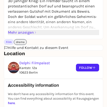
30-jähriger Krieg: Ein Fremder taucht in einem
protestantischen Dorf auf und beansprucht einen
verlassenen Gutshof mit Dokument als Beweis.
Doch der Soldat wahrt ein gefährliches Geheimnis:
eine andere Identität, einen anderen Namen, ein
anderes Geschlecht. Um Anerkennung im Dorf zu
erlangen, plant er sogar eine arrangierte Ehe mit der
Mehr anzeigen
Bauerntochter. Denn wer so weit gekommen ist,
Film
drama
hält bald alles für möglich.
Hilfe und Kontakt zu diesem Event
Location
Delphi Filmpalast
FOLLOW
Kantstr. 12a
10623 Berlin
Accessibility information
We don't have any accessibility information for this event.
You can find everything about accessibility at Rausgegangen
here
.