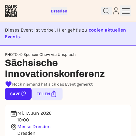
Dresden
Dieses Event ist vorbei. Hier geht’s zu
coolen aktuellen
Events.
EVENT IST BEENDET
Sign up for free and get started
PHOTO: © Spencer Chow via Unsplash
right away
Sächsische
To like events, follow pages, or participate in
Innovationskonferenz
lotteries, you need a free Rausgegangen account.
REGISTER FOR FREE NOW
Noch niemand hat sich das Event gemerkt.
You already have an account?
Log in now
SAVE
TEILEN
Mi, 17. Jun 2026
10:00
Messe Dresden
Dresden