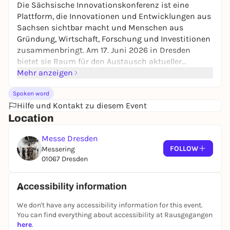
Die Sächsische Innovationskonferenz ist eine
Plattform, die Innovationen und Entwicklungen aus
Sachsen sichtbar macht und Menschen aus
Gründung, Wirtschaft, Forschung und Investitionen
zusammenbringt. Am 17. Juni 2026 in Dresden
bietet sie Raum für den Austausch aktueller
Projekte, Ideen und Technologien, die zum selbst
Mehr anzeigen
Erleben einladen. Die Veranstaltung verteilt sich auf
Spoken word
fünf Bühnen und drei Themenbereiche, auf denen
Hilfe und Kontakt zu diesem Event
über 100 Speaker:innen relevante Trends und
Location
Lösungsansätze für eine nachhaltige Zukunft
vorstellen. Neben anregenden Vorträgen und
Messe Dresden
Diskussionen sorgt die Ausstellung für einen
FOLLOW
Messering
direkten Einblick in die Innovationskraft der Region.
01067 Dresden
Rund 1500 Besucher:innen aus verschiedenen
Bereichen wie Start-ups, Unternehmen,
Kapitalgeber:innen und Politik nutzen das Event
Accessibility information
zum Netzwerken und für gezielte Vernetzungen. Die
We don't have any accessibility information for this event.
Ideen der Preisträger:innen des Sächsischen
You can find everything about accessibility at Rausgegangen
Gründerpreises 2026 ergänzen das Programm und
here
.