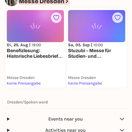
Messe Dresden
Di, 25. Aug |
19:00
Sa, 05. Sep |
10:00
S
Benefizlesung:
Stuzubi – Messe für
D
Historische Liebesbriefe
Studien- und
gelesen von Lars Jung
Ausbildungswege
auf Schloss
Albrechtsberg
Messe Dresden
Messe Dresden
M
keine Preisangabe
keine Preisangabe
k
Dresden
/
Spoken word
Events near you
Activities near you