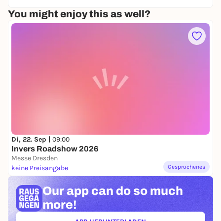
zeigen aktuelle Entwicklungen aus eigener
Perspektive. Die Veranstaltung findet in Halle 4 des
You might enjoy this as well?
Messegeländes Dresden statt und öffnet am 17. Juni
von 10 bis 22 Uhr. Organisiert wird die Konferenz
von futureSAX, der Innovationsplattform des
Freistaates Sachsen.
Di, 22. Sep |
09:00
Invers Roadshow 2026
Messe Dresden
Gesprochenes
keine Preisangabe
Our app can
do so much
more!