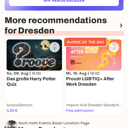
APP HERUNTERLADEN
(ÖFFNET IN NEUEM TAB)
More recommendations
for Dresden
PICK OF THE DAY
7
1
So, 09. Aug |
16:00
Mi, 19. Aug |
18:00
M
Das große Harry Potter
Proudr LGBTIQ+ After
D
Quiz
Work Dresden
GrooveStation
Impact Hub Dresden Standort Galerie
D
5,00 €
Free admission
3
Noch mehr Events dieser Location-Page