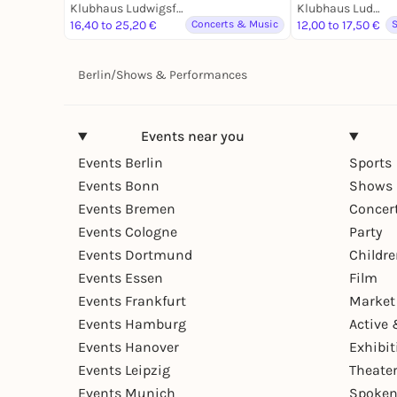
Klubhaus Ludwigsfelde
Klubhaus Ludwigsfelde
16,40 to 25,20 €
Concerts & Music
12,00 to 17,50 €
Berlin
/
Shows & Performances
Events near you
Events Berlin
Sports
Events Bonn
Shows 
Events Bremen
Concer
Events Cologne
Party
Events Dortmund
Childr
Events Essen
Film
Events Frankfurt
Market
Events Hamburg
Active 
Events Hanover
Exhibit
Events Leipzig
Theate
Events Munich
Spoken