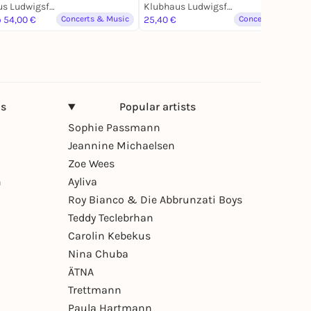
Klubhaus Ludwigsfelde
Klubhaus Ludwigsfelde
o 54,00 €
Concerts & Music
25,40 €
Concerts & Music
ns
Popular artists
Sophie Passmann
Jeannine Michaelsen
Zoe Wees
n
Ayliva
Roy Bianco & Die Abbrunzati Boys
Teddy Teclebrhan
Carolin Kebekus
Nina Chuba
ÄTNA
Trettmann
Paula Hartmann