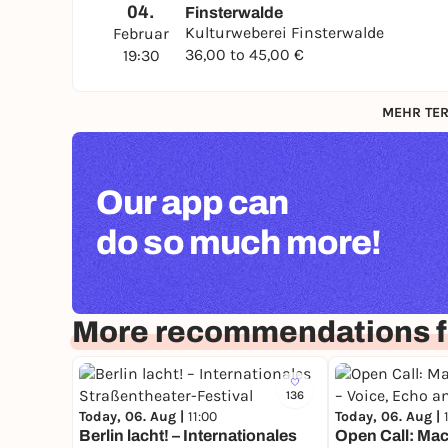
04.
Finsterwalde
Kulturweberei Finsterwalde
Februar
36,00 to 45,00 €
19:30
MEHR TER
Our app can
do so much more!
More recommendations fo
136
Today, 06. Aug |
11:00
Today, 06. Aug |
Berlin lacht! – Internationales
Open Call: Mac