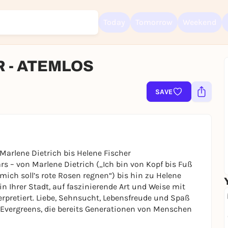
Today
Tomorrow
Weekend
 - ATEMLOS
SAVE
Sign up for free and get started right away
To like events, follow pages, or participate in lotteries, you need a fre
Rausgegangen account.
REGISTER FOR FREE NOW
You already have an account?
Log in now
 Marlene Dietrich bis Helene Fischer
rs – von Marlene Dietrich („Ich bin von Kopf bis Fuß
 mich soll’s rote Rosen regnen“) bis hin zu Helene
n Ihrer Stadt, auf faszinierende Art und Weise mit
rpretiert. Liebe, Sehnsucht, Lebensfreude und Spaß
Evergreens, die bereits Generationen von Menschen