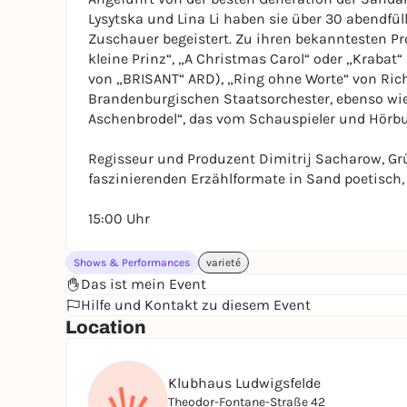
Lysytska und Lina Li haben sie über 30 abendfü
Zuschauer begeistert. Zu ihren bekanntesten Pr
kleine Prinz“, „A Christmas Carol“ oder „Kraba
von „BRISANT“ ARD), „Ring ohne Worte“ von Ric
Brandenburgischen Staatsorchester, ebenso wie
Aschenbrodel“, das vom Schauspieler und Hörbu
Regisseur und Produzent Dimitrij Sacharow, Grü
faszinierenden Erzählformate in Sand poetisch,
15:00 Uhr
Shows & Performances
varieté
Das ist mein Event
Hilfe und Kontakt zu diesem Event
Location
Klubhaus Ludwigsfelde
Theodor-Fontane-Straße 42