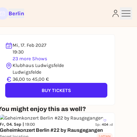
Berlin
Mi, 17. Feb 2027
19:30
23 more Shows
e
Klubhaus Ludwigsfelde
Ludwigsfelde
€
36,00 to 45,00 €
BUY TICKETS
You might enjoy this as well?
Fr, 04. Sep |
19:00
Sponsored
404
Geheimkonzert Berlin #22 by Rausgegangen
Secret location
Lottery