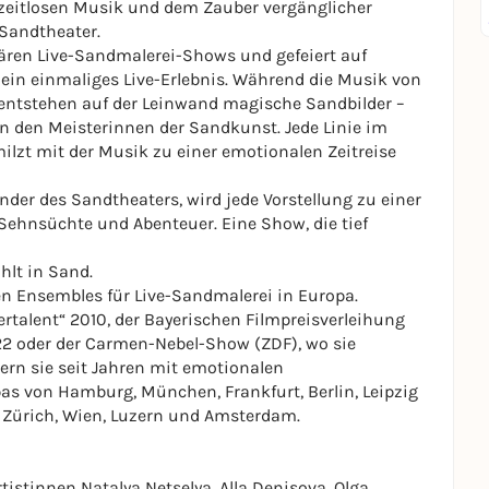
 zeitlosen Musik und dem Zauber vergänglicher
Sandtheater.
lären Live-Sandmalerei-Shows und gefeiert auf
ein einmaliges Live-Erlebnis. Während die Musik von
, entstehen auf der Leinwand magische Sandbilder –
n den Meisterinnen der Sandkunst. Jede Linie im
milzt mit der Musik zu einer emotionalen Zeitreise
der des Sandtheaters, wird jede Vorstellung zu einer
Sehnsüchte und Abenteuer. Eine Show, die tief
hlt in Sand.
n Ensembles für Live-Sandmalerei in Europa.
talent“ 2010, der Bayerischen Filmpreisverleihung
22 oder der Carmen-Nebel-Show (ZDF), wo sie
ern sie seit Jahren mit emotionalen
s von Hamburg, München, Frankfurt, Berlin, Leipzig
, Zürich, Wien, Luzern und Amsterdam.
istinnen Natalya Netselya, Alla Denisova, Olga