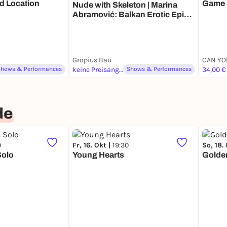
d Location
Game
Nude with Skeleton | Marina
Abramović: Balkan Erotic Epic.
The Exhibition
Gropius Bau
Shows & Performances
keine Preisangabe
Shows & Performances
34,00 €
de
0
Fr, 16. Okt |
19:30
So, 18.
Solo
Young Hearts
Golde