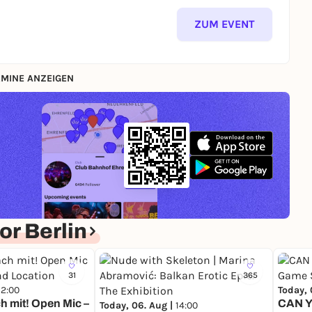
ZUM EVENT
MINE ANZEIGEN
r Berlin
31
365
12:00
Today, 
h mit! Open Mic –
CAN Y
Today, 06. Aug |
14:00