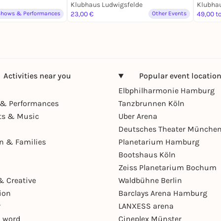
Klubhaus Ludwigsfelde
Shows & Performances
23,00 €
Other Events
49,00 t
Activities near you
Popular event locatio
Elbphilharmonie Hamburg
& Performances
Tanzbrunnen Köln
ts & Music
Uber Arena
Deutsches Theater Münche
en & Families
Planetarium Hamburg
Bootshaus Köln
Zeiss Planetarium Bochum
& Creative
Waldbühne Berlin
ion
Barclays Arena Hamburg
r
LANXESS arena
 word
Cineplex Münster