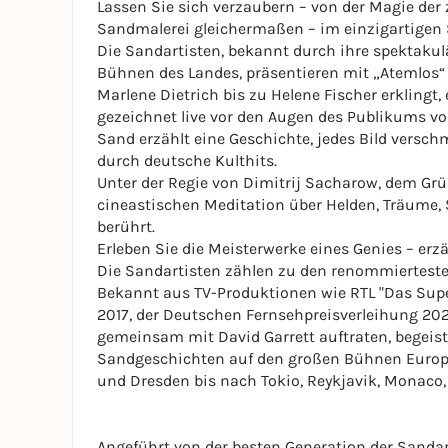
Lassen Sie sich verzaubern – von der Magie der
Sandmalerei gleichermaßen – im einzigartigen 
Die Sandartisten, bekannt durch ihre spektaku
Bühnen des Landes, präsentieren mit „Atemlos“ 
Marlene Dietrich bis zu Helene Fischer erklingt
gezeichnet live vor den Augen des Publikums vo
Sand erzählt eine Geschichte, jedes Bild versch
durch deutsche Kulthits.
Unter der Regie von Dimitrij Sacharow, dem Grün
cineastischen Meditation über Helden, Träume, 
berührt.
Erleben Sie die Meisterwerke eines Genies – erzä
Die Sandartisten zählen zu den renommierteste
Bekannt aus TV-Produktionen wie RTL "Das Super
2017, der Deutschen Fernsehpreisverleihung 20
gemeinsam mit David Garrett auftraten, begeist
Sandgeschichten auf den großen Bühnen Europa
und Dresden bis nach Tokio, Reykjavik, Monaco
Angeführt von der besten Generation der Sandart