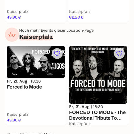
Kaiserpfalz
Kaiserpfalz
K
49,90 €
82,20 €
4
Noch mehr Events dieser Location-Page
Kaiserpfalz
Fr, 21. Aug |
18:30
S
Forced to Mode
S
Fr, 21. Aug |
18:30
FORCED TO MODE - The
Kaiserpfalz
K
Devotional Tribute To
49,90 €
8
Depeche Mode
Kaiserpfalz
49,90 €