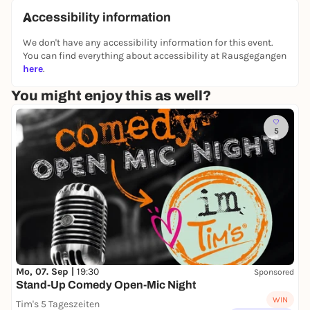
Accessibility information
We don't have any accessibility information for this event.
You can find everything about accessibility at Rausgegangen
here
.
You might enjoy this as well?
5
Mo, 07. Sep |
19:30
Sponsored
Stand-Up Comedy Open-Mic Night
WIN
Tim's 5 Tageszeiten