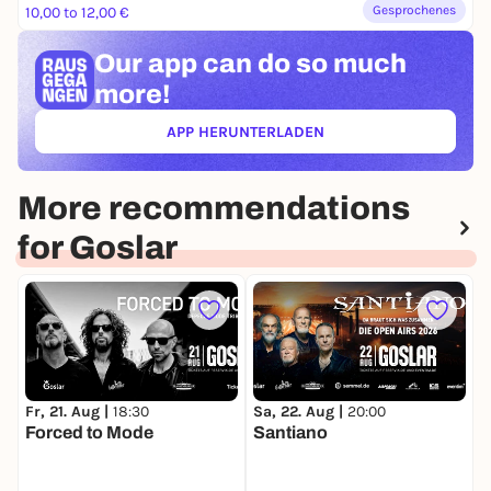
Gesprochenes
10,00 to 12,00 €
Our app can
do so much
more!
APP HERUNTERLADEN
(ÖFFNET IN NEUEM TAB)
More recommendations
for Goslar
Fr, 21. Aug |
18:30
Sa, 22. Aug |
20:00
S
Forced to Mode
Santiano
T