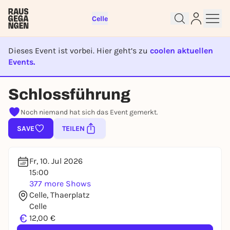
Celle
Dieses Event ist vorbei. Hier geht’s zu
coolen aktuellen
Events.
EVENT IST BEENDET
Schlossführung
Sign up for free and get started
right away
Noch niemand hat sich das Event gemerkt.
To like events, follow pages, or participate in
lotteries, you need a free Rausgegangen account.
SAVE
TEILEN
REGISTER FOR FREE NOW
You already have an account?
Log in now
Fr, 10. Jul 2026
15:00
377 more Shows
Celle, Thaerplatz
Celle
€
12,00 €