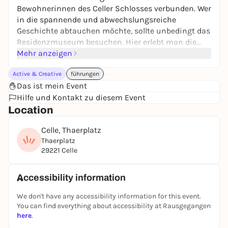
Bewohnerinnen des Celler Schlosses verbunden. Wer
in die spannende und abwechslungsreiche
Geschichte abtauchen möchte, sollte unbedingt das
Residenzmuseum besuchen. Hier erlebt man die
modern inszenierte Geschichte des Schlosses und
Mehr anzeigen
seiner Bewohner und erfährt dabei mehr über das
Active & Creative
führungen
älteste heute noch existierende Fürstenhaus
Das ist mein Event
Europas: den Welfen.
Hilfe und Kontakt zu diesem Event
Location
Entdecken Sie die prachtvollen barocken
Staatsgemächer des letzten Celler Herzogs, die
Celle, Thaerplatz
berühmte Renaissance-Schlosskapelle von 1565
Thaerplatz
und das älteste Barocktheater Deutschlands (sofern
29221 Celle
verfügbar). Die Führung erzählt faszinierende
Geschichten über das mächtige Welfengeschlecht
und bedeutende Persönlichkeiten wie die dänische
Accessibility information
Königin Caroline Mathilde, die hier im Exil lebte.
We don't have any accessibility information for this event.
Erleben Sie hautnah 700 Jahre Residenzgeschichte
You can find everything about accessibility at Rausgegangen
in einem der schönsten Welfenschlösser
here
.
Norddeutschlands.